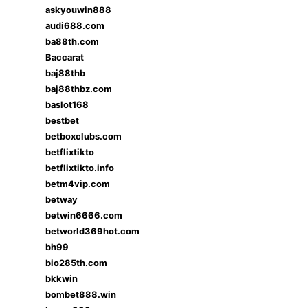
askyouwin888
audi688.com
ba88th.com
Baccarat
baj88thb
baj88thbz.com
baslot168
bestbet
betboxclubs.com
betflixtikto
betflixtikto.info
betm4vip.com
betway
betwin6666.com
betworld369hot.com
bh99
bio285th.com
bkkwin
bombet888.win