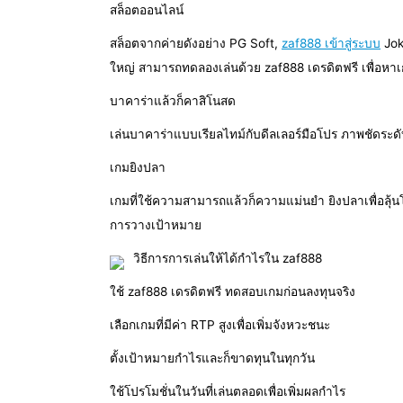
สล็อตออนไลน์
สล็อตจากค่ายดังอย่าง PG Soft,
zaf888 เข้าสู่ระบบ
Jok
ใหญ่ สามารถทดลองเล่นด้วย zaf888 เดรดิตฟรี เพื่อหาเก
บาคาร่าแล้วก็คาสิโนสด
เล่นบาคาร่าแบบเรียลไทม์กับดีลเลอร์มือโปร ภาพชัดระด
เกมยิงปลา
เกมที่ใช้ความสามารถแล้วก็ความแม่นยำ ยิงปลาเพื่อลุ้นโ
การวางเป้าหมาย
วิธีการการเล่นให้ได้กำไรใน zaf888
ใช้ zaf888 เดรดิตฟรี ทดสอบเกมก่อนลงทุนจริง
เลือกเกมที่มีค่า RTP สูงเพื่อเพิ่มจังหวะชนะ
ตั้งเป้าหมายกำไรและก็ขาดทุนในทุกวัน
ใช้โปรโมชั่นในวันที่เล่นตลอดเพื่อเพิ่มผลกำไร