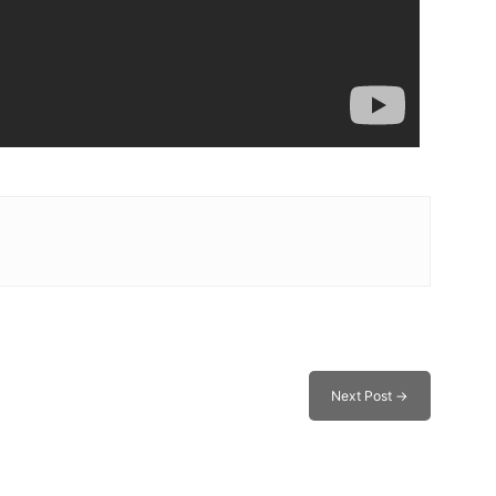
Next Post
→