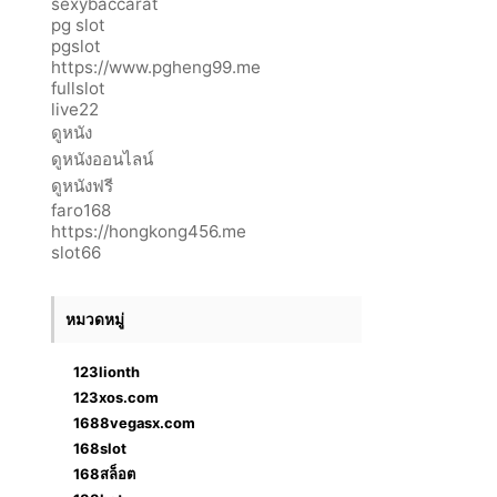
sexybaccarat
pg slot
pgslot
https://www.pgheng99.me
fullslot
live22
ดูหนัง
ดูหนังออนไลน์
ดูหนังฟรี
faro168
https://hongkong456.me
slot66
หมวดหมู่
123lionth
123xos.com
1688vegasx.com
168slot
168สล็อต