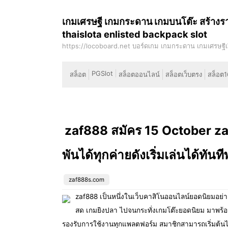
Skip
เกมเศรษฐี เกมกระดาน เกมบนโต๊ะ สร้างร
to
thaislota enlisted backpack slot
content
https://locoboard.net บอร์ดเกม เกมกระดาน เกมเศรษฐีเปิด
เป็นเศรษฐีกันจริงๆ พบกับเกมส์สล็อตที่ใช้เทคโนโลยี 5G
poker lounge 99
PGSlot
สล็อต
สล็อตออนไลน์
สล็อตเว็บตรง
สล็อต
zaf888 สมัคร 15 October za
พันได้ทุกค่ายดังเริ่มเล่นได้ท
zaf888s.com
zaf888 เป็นหนึ่งในเว็บคาสิโนออนไลน์ยอดนิยมอย่าง
สด เกมยิงปลา ไปจนกระทั่งเกมโต๊ะยอดนิยม มาพร้อม
รองรับการใช้งานทุกแพลตฟอร์ม สมาชิกสามารถเริ่มต้นได้