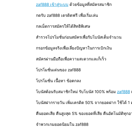
zaf888 เข้าสู่ระบบ
ด้วยข้อมูลที่สมัครสมาชิก
กดรับ zaf888 เดรดิตฟรี เพื่อเริ่มเล่น
กลเม็ดการสมัครให้ได้สิทธิพิเศษ
สำรวจโปรโมชั่นก่อนสมัครเพื่อรับโบนัสเต็มจำนวน
กรอกข้อมูลจริงเพื่อเลี่ยงปัญหาในการเบิกเงิน
สมัครผ่านมือถือเพื่อความสะดวกและก็เร็ว
โปรโมชั่นเด่นของ zaf888
โปรโมชั่น เนื้อหา ข้อตกลง
โบนัสต้อนรับสมาชิกใหม่ รับโบนัส 100% พร้อม
zaf888
เ
โบนัสฝากรายวัน เพิ่มเครดิต 50% จากยอดฝาก ใช้ได้ 1 คร
คืนยอดเสีย คืนสูงสุด 5% ของยอดที่เสีย คืนอัตโนมัติทุกอ
จำพวกเกมยอดนิยมใน zaf888