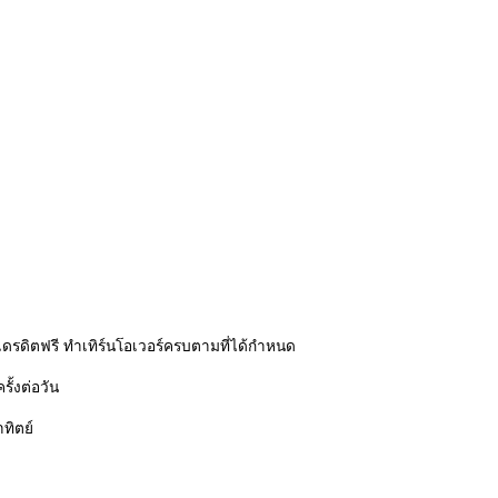
ดรดิตฟรี ทำเทิร์นโอเวอร์ครบตามที่ได้กำหนด
ั้งต่อวัน
าทิตย์