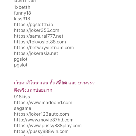
หนังโป๊ไทย
1xbetth
funny18
kiss918
https://pgslotth.io
https://joker356.com
https://samurai777.net
https://tokyoslot88.com
https://betwayvietnam.com
https://jokerasia.net
pgslot
pgslot
เว็บคาสิโนน่าเล่น ทั้ง
สล็อต
และ
บาคาร่า
ตึงจริงแตกบ่อยมาก
918kiss
https://www.madoohd.com
sagame
https://joker123auto.com
http://www.movie87hd.com
https://www.pussy888play.com
https://pussy888win.com