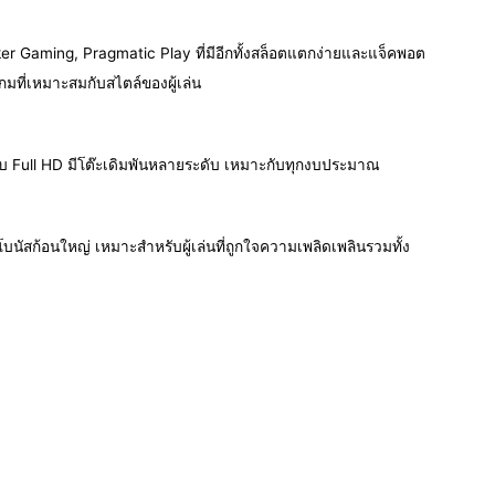
er Gaming, Pragmatic Play ที่มีอีกทั้งสล็อตแตกง่ายและแจ็คพอต
มที่เหมาะสมกับสไตล์ของผู้เล่น
ับ Full HD มีโต๊ะเดิมพันหลายระดับ เหมาะกับทุกงบประมาณ
บนัสก้อนใหญ่ เหมาะสำหรับผู้เล่นที่ถูกใจความเพลิดเพลินรวมทั้ง