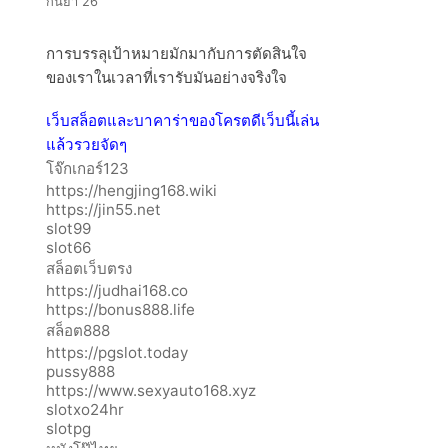
กันยา 26
การบรรลุเป้าหมายมักมากับการตัดสินใจ
ของเราในเวลาที่เรารับมันอย่างจริงใจ
เว็บสล็อตและบาคาร่าของโครตดีเว็บนี้เล่น
แล้วรวยจัดๆ
โจ๊กเกอร์123
https://hengjing168.wiki
https://jin55.net
slot99
slot66
สล็อตเว็บตรง
https://judhai168.co
https://bonus888.life
สล็อต888
https://pgslot.today
pussy888
https://www.sexyauto168.xyz
slotxo24hr
slotpg