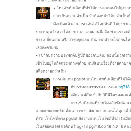
ใหม่ก็เข้าถึงเกมได้ง่ายอีกด้วย
• โทรศัพท์เคลื่อนที่ทำให้การเล่นมองไม่ยุ่งย
ยากเกินความจำเป็น จำต้องหน้าโต๊ะ จำเป็นต้อ
คือเปิดแล้วสามารถเล่นได้โดยทันที ไม่ยุ่งยาก
• ควบคุมจังหวะได้ง่าย: เวลาเล่นผ่านมือถือ พวกเราจะคิด
การเปลี่ยนเกม หรือการหยุดเล่น สามารถทำอะไรตอนไหนก
เลยล่ะครับผม
• เข้ากับความประพฤติปฏิบัติของคนเล่น: ตอนนี้พวกเราแท
เข้าไปอยู่ในกิจกรรมต่างๆด้วย มันก็เป็นเรื่องที่ง่ายดายๆ
สล็อตง่ายกว่าเดิม
การเล่นเกม pgslot บนโทรศัพท์เคลื่อนที่ไม่ได้แค
ถ้าเรามองภาพรวม การเล่น
pg718
เดียว แต่มันเข้ากับวิถีชีวิตของค
การเข้าถึงเกมที่ง่ายไม่สลับซับซ้อ
เยอะแยะเลยครับ ตั้งแต่การเข้าถึงเกมง่าย เล่นได้ทุกๆที
ที่สุด เว็บไซต์ตรง pgslot ยังวางแบบเว็บไซต์ที่รองรับมื
เว็บสล็อตแจกเครดิตฟรี pg718 pg718.co 18 ก.ค. 69 Edis