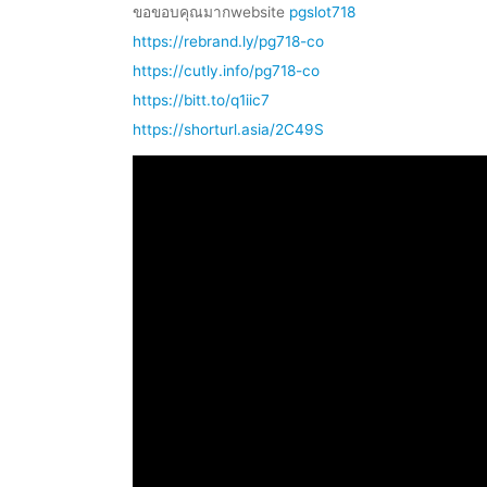
ขอขอบคุณมากwebsite
pgslot718
https://rebrand.ly/pg718-co
https://cutly.info/pg718-co
https://bitt.to/q1iic7
https://shorturl.asia/2C49S