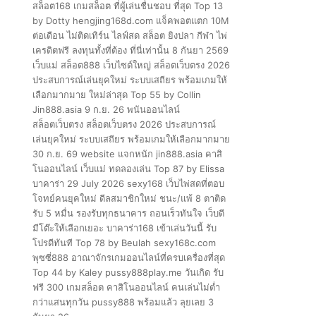
สล็อต168 เกมสล็อต ที่ผู้เล่นชื่นชอบ ที่สุด Top 13
by Dotty hengjing168d.com แจ็คพอตแตก 10M
ต่อเดือน ไม่ติดเทิร์น ไลฟ์สด สล็อต ยิงปลา กีฬา ไพ่
เครดิตฟรี ลงทุนทั้งที่ต้อง ที่นี่เท่านั้น 8 กันยา 2569
เว็บแม่ สล็อต888 เว็บไซต์ใหญ่ สล็อตเว็บตรง 2026
ประสบการณ์เล่นยุคใหม่ ระบบเสถียร พร้อมเกมให้
เลือกมากมาย ใหม่ล่าสุด Top 55 by Collin
Jin888.asia 9 ก.ย. 26 พนันออนไลน์
สล็อตเว็บตรง สล็อตเว็บตรง 2026 ประสบการณ์
เล่นยุคใหม่ ระบบเสถียร พร้อมเกมให้เลือกมากมาย
30 ก.ย. 69 website แจกหนัก jin888.asia คาสิ
โนออนไลน์ เว็บแม่ ทดลองเล่น Top 87 by Elissa
บาคาร่า 29 July 2026 sexy168 เว็บไพ่สดที่ตอบ
โจทย์คนยุคใหม่ ดีลสมาชิกใหม่ ชนะ/แพ้ 8 ตาติด
รับ 5 หมื่น รองรับทุกธนาคาร ถอนเร็วทันใจ เว็บดี
มีโต๊ะให้เลือกเยอะ บาคาร่า168 เข้าเล่นวันนี้ รับ
โปรดีทันที Top 78 by Beulah sexy168c.com
พุซซี่888 อาณาจักรเกมออนไลน์ที่ครบเครื่องที่สุด
Top 44 by Kaley pussy888play.me วันเกิด รับ
ฟรี 300 เกมสล็อต คาสิโนออนไลน์ คนเล่นไม่ต่ำ
กว่าแสนทุกวัน pussy888 พร้อมแล้ว ลุยเลย 3