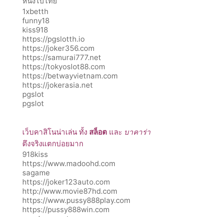
หนังโป๊ไทย
1xbetth
funny18
kiss918
https://pgslotth.io
https://joker356.com
https://samurai777.net
https://tokyoslot88.com
https://betwayvietnam.com
https://jokerasia.net
pgslot
pgslot
เว็บคาสิโนน่าเล่น ทั้ง
สล็อต
และ
บาคาร่า
ตึงจริงแตกบ่อยมาก
918kiss
https://www.madoohd.com
sagame
https://joker123auto.com
http://www.movie87hd.com
https://www.pussy888play.com
https://pussy888win.com