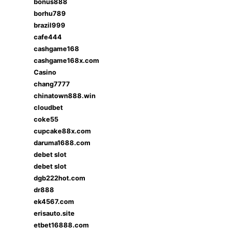
bonus888
borhu789
brazil999
cafe444
cashgame168
cashgame168x.com
Casino
chang7777
chinatown888.win
cloudbet
coke55
cupcake88x.com
daruma1688.com
debet slot
debet slot
dgb222hot.com
dr888
ek4567.com
erisauto.site
etbet16888.com