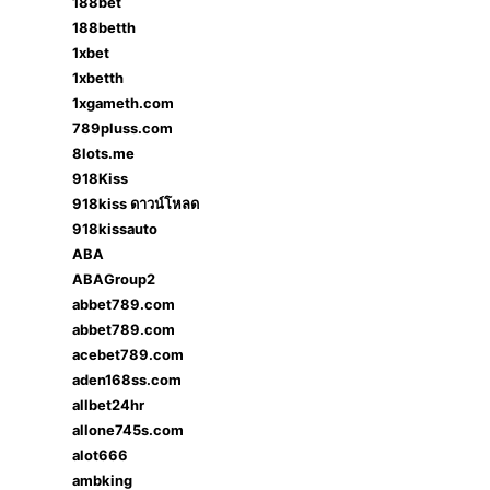
188bet
188betth
1xbet
1xbetth
1xgameth.com
789pluss.com
8lots.me
918Kiss
918kiss ดาวน์โหลด
918kissauto
ABA
ABAGroup2
abbet789.com
abbet789.com
acebet789.com
aden168ss.com
allbet24hr
allone745s.com
alot666
ambking