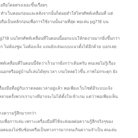
อถือโดยตรงเยอะขึ้นเรื่อยๆ
อ ทำเว็บคอมก่อนและหลังจากนั้นก็ค่อยทำใส่โทรศัพท์เคลื่อนที่ แต่
ือถือเป็นหลักก่อนเพื่อการใช้งานนั้นง่ายที่สุด พอเล่น pg718 บน
Pg718 บนโทรศัพท์เคลื่อนที่ในตอนนี้ออกแบบให้กดง่ายมากยิ่งขึ้นกว่า
ไม่ต้องซูม ไม่ต้องเล็ง แถมยังเล่นแบบแนวตั้งได้อีกด้วย บอกเลย
์เคลื่อนที่ในตอนนี้จัดว่าเร็วมากยิ่งกว่าเดิมครับ คนเลยไม่รู้เรื่อง
านนอกหรืออยู่บ้านก็เล่นได้ทุกเวลา เกมโหลดไวขึ้น ภาพไม่กระตุก ยัง
รื่องมือที่อยู่กับเราตลอดเวลาอยู่แล้ว พอเพียงเว็บไซต์มีระบบแจ้ง
หลายครั้งพวกเราบางทีอาจจะไม่ได้ตั้งใจเข้าเกม แต่ว่าพอเพียงเห็น
างความรู้สึกมากกว่า
เพื่อการเล่น เพราะเครื่องมือที่ใช้จะส่งผลต่อความรู้สึกจริงๆของ
ล็อตมองไม่ซับซ้อนหรือเป็นทางการมากจนเกินความจำเป็น คนเล่น