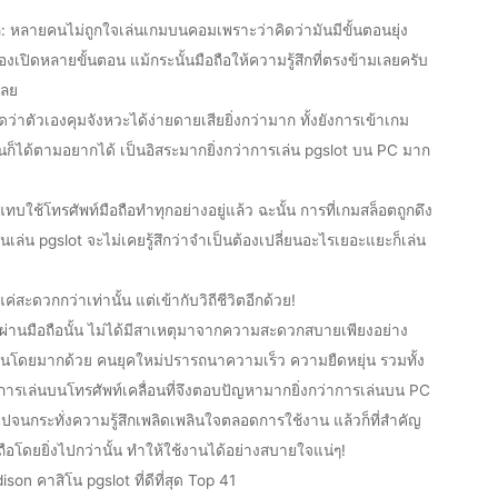
าก: หลายคนไม่ถูกใจเล่นเกมบนคอมเพราะว่าคิดว่ามันมีขั้นตอนยุ่ง
งเปิดหลายขั้นตอน แม้กระนั้นมือถือให้ความรู้สึกที่ตรงข้ามเลยครับ
เลย
ว่าตัวเองคุมจังหวะได้ง่ายดายเสียยิ่งกว่ามาก ทั้งยังการเข้าเกม
็ได้ตามอยากได้ เป็นอิสระมากยิ่งกว่าการเล่น pgslot บน PC มาก
บใช้โทรศัพท์มือถือทำทุกอย่างอยู่แล้ว ฉะนั้น การที่เกมสล็อตถูกดึง
คนเล่น pgslot จะไม่เคยรู้สึกว่าจำเป็นต้องเปลี่ยนอะไรเยอะแยะก็เล่น
่สะดวกกว่าเท่านั้น แต่เข้ากับวิถีชีวิตอีกด้วย!
ผ่านมือถือนั้น ไม่ได้มีสาเหตุมาจากความสะดวกสบายเพียงอย่าง
นเล่นโดยมากด้วย คนยุคใหม่ปรารถนาความเร็ว ความยืดหยุ่น รวมทั้ง
น การเล่นบนโทรศัพท์เคลื่อนที่จึงตอบปัญหามากยิ่งกว่าการเล่นบน PC
่ ไปจนกระทั่งความรู้สึกเพลิดเพลินใจตลอดการใช้งาน แล้วก็ที่สำคัญ
อถือโดยยิ่งไปกว่านั้น ทำให้ใช้งานได้อย่างสบายใจแน่ๆ!
on คาสิโน pgslot ที่ดีที่สุด Top 41