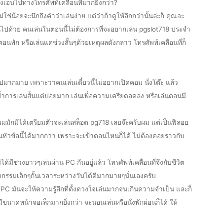
อนไปทางโทรศัพท์เคลื่อนที่มากยิ่งกว่า?
ช่น้อยจะนึกถึงคำว่าเล่นง่าย แต่ว่าถ้าดูให้ลึกกว่านั้นล่ะก็ คุณจะ
่ยนไปด้วย คนเล่นในตอนนี้ไม่ต้องการที่จะอยากเล่น pgslot718 ประจำ
อนพัก หรือเล่นแค่ช่วงสั้นๆด้วยเหตุผลดังกล่าว โทรศัพท์เคลื่อนที่ก็
ไปมากมาย เพราะว่าคนเล่นเดี๋ยวนี้ไม่อยากเปิดคอม นั่งโต๊ะ แล้ว
นย้ำการเล่นสั้นแต่บ่อยมาก เล่นเพื่อความเครียดลดลง หรือเล่นตอนมี
มมักมิได้เตรียมตัวจะเล่นสล็อต pg718 เลยจ๊ะครับผม แต่เป็นฟีลอย
ในหัวข้อนี้ได้มากกว่า เพราะจะเข้าตอนไหนก็ได้ ไม่ต้องคอยราวกับ
้มีช่วงยาวๆเล่นผ่าน PC กันอยู่แล้ว โทรศัพท์เคลื่อนที่จึงกับชีวิต
กรรมเล็กๆกั้นเวลาระหว่างวันได้ดีมากมายๆนั่นเองครับ
 PC มันจะให้ความรู้สึกที่ตั้งดวงใจเล่นมากจนเกินความจำเป็น และก็
มีขนาดหน้าจอเล็กมากยิ่งกว่า จะนอนเล่นหรือนั่งพักผ่อนก็ได้ ให้