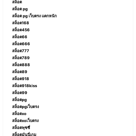
สล็อต
สล็อต pg
สล็อต pg เว็บตรง แตกหนัก
สล็อต168
สล็อต456
สล็อต66
สล็อต666
สล็อต777
สล็อต789
สล็อต888
สล็อต89
สล็อต918
สล็อต918kiss
สล็อต99
สล็อตpg
สล็อตpgเว็บตรง
สล็อตxo
สล็อตxoเว็บตรง
สล็อตพุซซี่
สล็อตมันนี่เกม