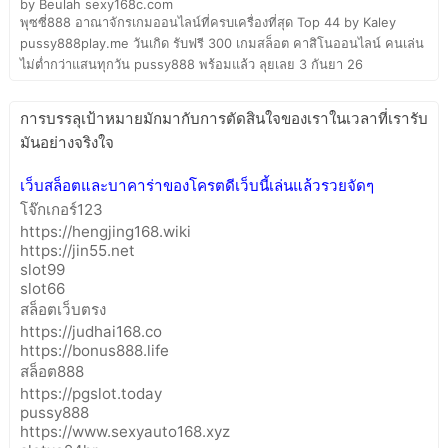
by Beulah sexy168c.com
พุซซี่888 อาณาจักรเกมออนไลน์ที่ครบเครื่องที่สุด Top 44 by Kaley
pussy888play.me วันเกิด รับฟรี 300 เกมสล็อต คาสิโนออนไลน์ คนเล่น
ไม่ต่ำกว่าแสนทุกวัน pussy888 พร้อมแล้ว ลุยเลย 3 กันยา 26
การบรรลุเป้าหมายมักมากับการตัดสินใจของเราในเวลาที่เรารับ
มันอย่างจริงใจ
เว็บสล็อตและบาคาร่าของโครตดีเว็บนี้เล่นแล้วรวยจัดๆ
โจ๊กเกอร์123
https://hengjing168.wiki
https://jin55.net
slot99
slot66
สล็อตเว็บตรง
https://judhai168.co
https://bonus888.life
สล็อต888
https://pgslot.today
pussy888
https://www.sexyauto168.xyz