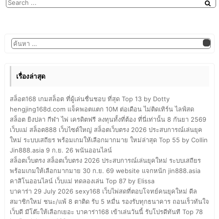
เรื่องล่าสุด
สล็อต168 เกมสล็อต ที่ผู้เล่นชื่นชอบ ที่สุด Top 13 by Dotty
hengjing168d.com แจ็คพอตแตก 10M ต่อเดือน ไม่ติดเทิร์น ไลฟ์สด
สล็อต ยิงปลา กีฬา ไพ่ เครดิตฟรี ลงทุนทั้งที่ต้อง ที่นี่เท่านั้น 8 กันยา 2569
เว็บแม่ สล็อต888 เว็บไซต์ใหญ่ สล็อตเว็บตรง 2026 ประสบการณ์เล่นยุค
ใหม่ ระบบเสถียร พร้อมเกมให้เลือกมากมาย ใหม่ล่าสุด Top 55 by Collin
Jin888.asia 9 ก.ย. 26 พนันออนไลน์
สล็อตเว็บตรง สล็อตเว็บตรง 2026 ประสบการณ์เล่นยุคใหม่ ระบบเสถียร
พร้อมเกมให้เลือกมากมาย 30 ก.ย. 69 website แจกหนัก jin888.asia
คาสิโนออนไลน์ เว็บแม่ ทดลองเล่น Top 87 by Elissa
บาคาร่า 29 July 2026 sexy168 เว็บไพ่สดที่ตอบโจทย์คนยุคใหม่ ดีล
สมาชิกใหม่ ชนะ/แพ้ 8 ตาติด รับ 5 หมื่น รองรับทุกธนาคาร ถอนเร็วทันใจ
เว็บดี มีโต๊ะให้เลือกเยอะ บาคาร่า168 เข้าเล่นวันนี้ รับโปรดีทันที Top 78