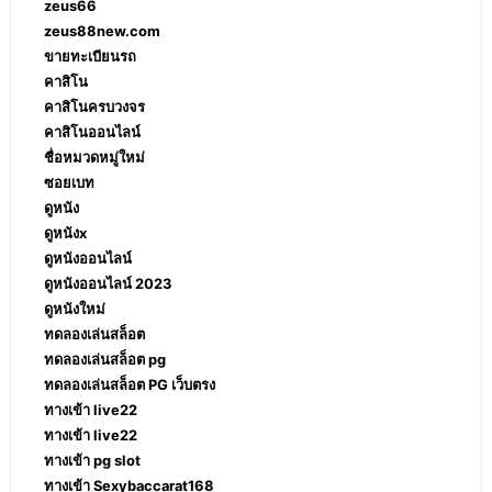
zeus66
zeus88new.com
ขายทะเบียนรถ
คาสิโน
คาสิโนครบวงจร
คาสิโนออนไลน์
ชื่อหมวดหมู่ใหม่
ซอยเบท
ดูหนัง
ดูหนังx
ดูหนังออนไลน์
ดูหนังออนไลน์ 2023
ดูหนังใหม่
ทดลองเล่นสล็อต
ทดลองเล่นสล็อต pg
ทดลองเล่นสล็อต PG เว็บตรง
ทางเข้า live22
ทางเข้า live22
ทางเข้า pg slot
ทางเข้า Sexybaccarat168