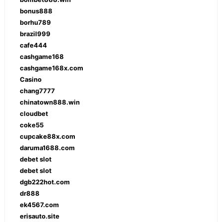
bonus888
borhu789
brazil999
cafe444
cashgame168
cashgame168x.com
Casino
chang7777
chinatown888.win
cloudbet
coke55
cupcake88x.com
daruma1688.com
debet slot
debet slot
dgb222hot.com
dr888
ek4567.com
erisauto.site