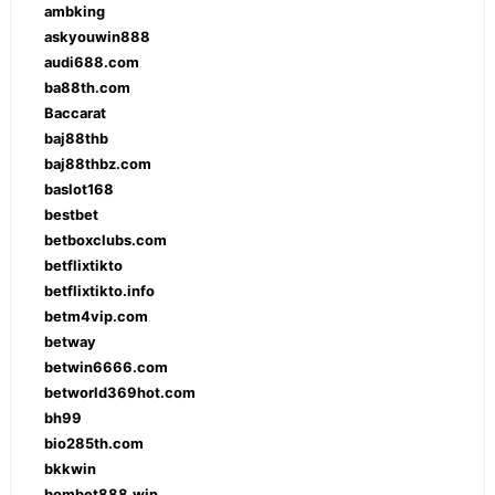
ambking
askyouwin888
audi688.com
ba88th.com
Baccarat
baj88thb
baj88thbz.com
baslot168
bestbet
betboxclubs.com
betflixtikto
betflixtikto.info
betm4vip.com
betway
betwin6666.com
betworld369hot.com
bh99
bio285th.com
bkkwin
bombet888.win