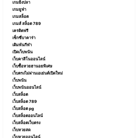
เกมยิงปลา
เกมยูฟ่า
เกมสล็อต
เกมส์ สล็อต 789
เครดิตฟรี
เซ็กซี่บาคาร่า
เดิมพันกีฬา
เปิดเว็บพนัน
เว็บคาสิโนออนไลน์
เว็บซื้อหวยฮานอยพิเศษ
เว็บตรงไม่ผ่านเอเย่นต์เปิดใหม่
เว็บพนัน
เว็บพนันออนไลน์
เว็บสล็อต
เว็บสล็อต 789
เว็บสล็อต pg
เว็บสล็อตออนไลน์
เว็บสล็อตเว็บตรง
เว็บหวยสด
เว็บหวยออนไลน์