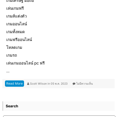
เกมเศรษฐี มือถือ
เล่นเกมฟรี
เกมส์แต่งตัว
เกมออนไลน์
เกมทั้งหมด
เกมฟรีออนไลน์
โหลดเกม
เกมรถ
เล่นเกมออนไลน์ pc ฟรี
…
Read More
Scott Wilson
in
05 พ.ค. 2023
ไม่มีความเห็น
Search