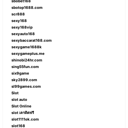
sbobet168
sbotop1688.com
scr888
sexy168
sexy168vip
sexyauto168
sexybaccarat168.com
sexygame1688k
sexygameplus.me
shinobi24hr.com
sing55fun.com
six9game
sky2899.com
sl99games.com
Slot
slot auto
Slot Online
slot เครดิตฟรี
slot1111ok.com
slot168