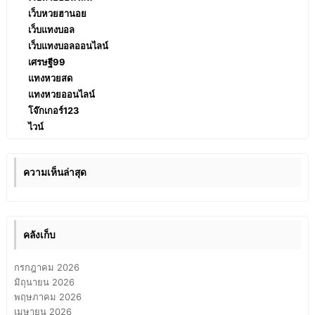
เว็บหวยฮานอย
เว็บแทงบอล
เว็บแทงบอลออนไลน์
เศรษฐี99
แทงหวยสด
แทงหวยออนไลน์
โจ๊กเกอร์123
ไวน์
ความเห็นล่าสุด
คลังเก็บ
กรกฎาคม 2026
มิถุนายน 2026
พฤษภาคม 2026
เมษายน 2026