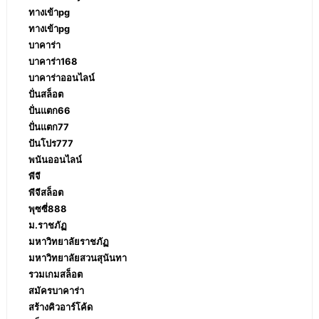
ทางเข้าpg
ทางเข้าpg
บาคาร่า
บาคาร่า168
บาคาร่าออนไลน์
ปั่นสล็อต
ปั่นแตก66
ปั่นแตก77
ปันโปร777
พนันออนไลน์
พีจี
พีจีสล็อต
พุซซี่888
ม.ราชภัฏ
มหาวิทยาลัยราชภัฏ
มหาวิทยาลัยสวนสุนันทา
รวมเกมสล็อต
สมัครบาคาร่า
สร้างคิวอาร์โค้ด