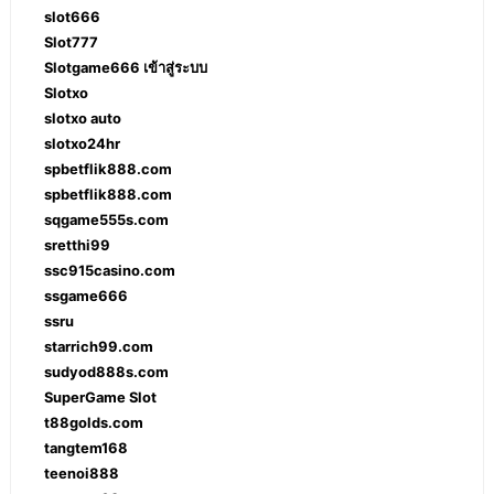
slot666
Slot777
Slotgame666 เข้าสู่ระบบ
Slotxo
slotxo auto
slotxo24hr
spbetflik888.com
spbetflik888.com
sqgame555s.com
sretthi99
ssc915casino.com
ssgame666
ssru
starrich99.com
sudyod888s.com
SuperGame Slot
t88golds.com
tangtem168
teenoi888