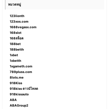
หมวดหมู่
123lionth
123xos.com
1688vegasx.com
168slot
168สล็อต
188bet
188betth
1xbet
1xbetth
1xgameth.com
789pluss.com
8lots.me
918Kiss
918kiss ดาวน์โหลด
918kissauto
ABA
ABAGroup2