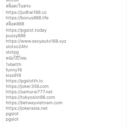
สล็อตเว็บตรง
https://judhai168.co
https://bonus888.life
สล็อต888
https://pgslot.today
pussy888
https://www.sexyauto168.xyz
slotxo24hr
slotpg
หนังโป๊ไทย
1xbetth
funny18
kiss918
https://pgslotth.io
https://joker356.com
https://samurai777.net
https://tokyoslot88.com
https://betwayvietnam.com
https://jokerasia.net
pgslot
pgslot