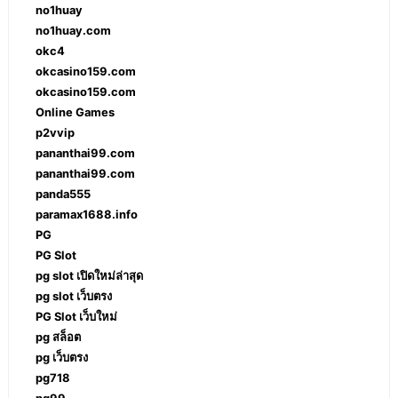
no1huay
no1huay.com
okc4
okcasino159.com
okcasino159.com
Online Games
p2vvip
pananthai99.com
pananthai99.com
panda555
paramax1688.info
PG
PG Slot
pg slot เปิดใหม่ล่าสุด
pg slot เว็บตรง
PG Slot เว็บใหม่
pg สล็อต
pg เว็บตรง
pg718
pg99