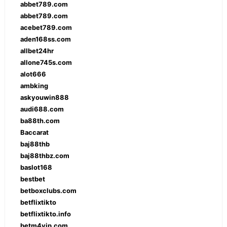
abbet789.com
abbet789.com
acebet789.com
aden168ss.com
allbet24hr
allone745s.com
alot666
ambking
askyouwin888
audi688.com
ba88th.com
Baccarat
baj88thb
baj88thbz.com
baslot168
bestbet
betboxclubs.com
betflixtikto
betflixtikto.info
betm4vip.com