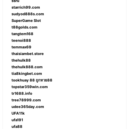
ssru
starrich99.com
sudyod888s.com
SuperGame Slot
t88golds.com
tangtem168
teenoi888
temmax69
thaisiambet.store
thehulk88
thehulk888.com
tia8kingbet.com
tookhuay 88 ถูกหวย88
topstar359win.com
tr1688.info
tree78999.com
udee365day.com
UFA11k
ufa191
ufa88