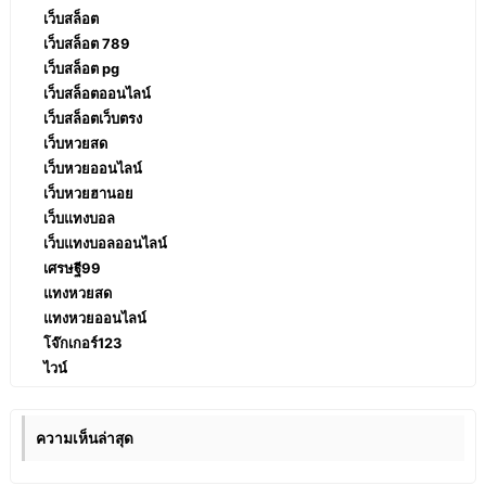
เว็บสล็อต
เว็บสล็อต 789
เว็บสล็อต pg
เว็บสล็อตออนไลน์
เว็บสล็อตเว็บตรง
เว็บหวยสด
เว็บหวยออนไลน์
เว็บหวยฮานอย
เว็บแทงบอล
เว็บแทงบอลออนไลน์
เศรษฐี99
แทงหวยสด
แทงหวยออนไลน์
โจ๊กเกอร์123
ไวน์
ความเห็นล่าสุด