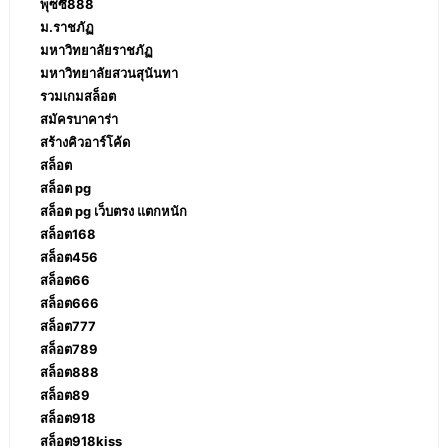
พุซซี่888
ม.ราชภัฏ
มหาวิทยาลัยราชภัฏ
มหาวิทยาลัยสวนสุนันทา
รวมเกมสล็อต
สมัครบาคาร่า
สร้างคิวอาร์โค้ด
สล็อต
สล็อต pg
สล็อต pg เว็บตรง แตกหนัก
สล็อต168
สล็อต456
สล็อต66
สล็อต666
สล็อต777
สล็อต789
สล็อต888
สล็อต89
สล็อต918
สล็อต918kiss