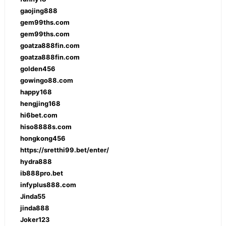
gaojing888
gem99ths.com
gem99ths.com
goatza888fin.com
goatza888fin.com
golden456
gowingo88.com
happy168
hengjing168
hi6bet.com
hiso8888s.com
hongkong456
https://sretthi99.bet/enter/
hydra888
ib888pro.bet
infyplus888.com
Jinda55
jinda888
Joker123