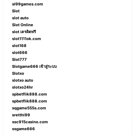
sl99games.com
Slot
slot auto
Slot Online
slot เครดิตฟรี
slot1111ok.com
slot168
slot666
Slot777
Slotgame666 เข้าสู่ระบบ
Slotxo
slotxo auto
slotxo24hr
spbetflik888.com
spbetflik888.com
sqgame555s.com
sretthi99
ssc915casino.com
ssgame666