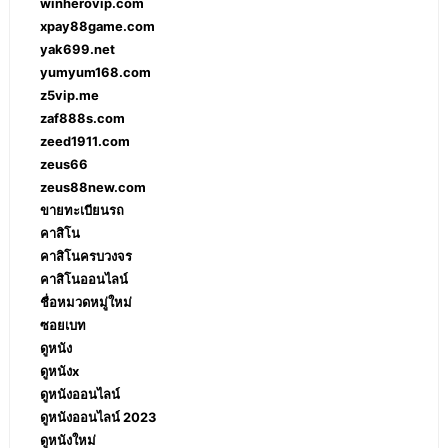
winherovip.com
xpay88game.com
yak699.net
yumyum168.com
z5vip.me
zaf888s.com
zeed1911.com
zeus66
zeus88new.com
ขายทะเบียนรถ
คาสิโน
คาสิโนครบวงจร
คาสิโนออนไลน์
ชื่อหมวดหมู่ใหม่
ซอยเบท
ดูหนัง
ดูหนังx
ดูหนังออนไลน์
ดูหนังออนไลน์ 2023
ดูหนังใหม่