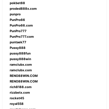
pokbet88
proded888x.com
punpro
PunPro66
PunPro66.com
PunPro777
PunPro777.com
puntaek77
Pussy888
pussy888fun
pussy888win
ramclubx.com
ramclubx.com
RENO88WIN.COM
RENO88WIN.COM
rich8188.com
rizzbetx.com
rocket45
royal558