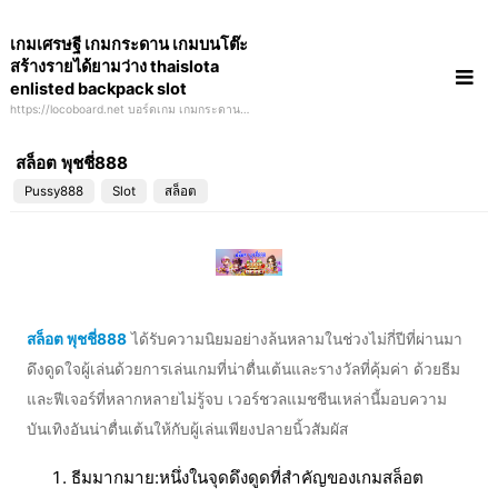
Skip
เกมเศรษฐี เกมกระดาน เกมบนโต๊ะ
to
สร้างรายได้ยามว่าง thaislota
content
enlisted backpack slot
https://locoboard.net บอร์ดเกม เกมกระดาน
เกมเศรษฐีเปิดใหม่ เครดิตฟรี ได้เงินเร็ว เป็น
เศรษฐีกันจริงๆ พบกับเกมส์สล็อตที่ใช้เทคโนโลยี
สล็อต พุชชี่888
5G กับ PGSlot5g dewapoker99 poker lounge
99
Pussy888
Slot
สล็อต
สล็อต พุชชี่888
ได้รับความนิยมอย่างล้นหลามในช่วงไม่กี่ปีที่ผ่านมา
ดึงดูดใจผู้เล่นด้วยการเล่นเกมที่น่าตื่นเต้นและรางวัลที่คุ้มค่า ด้วยธีม
และฟีเจอร์ที่หลากหลายไม่รู้จบ เวอร์ชวลแมชชีนเหล่านี้มอบความ
บันเทิงอันน่าตื่นเต้นให้กับผู้เล่นเพียงปลายนิ้วสัมผัส
ธีมมากมาย:หนึ่งในจุดดึงดูดที่สำคัญของเกมสล็อต