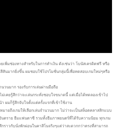
ช่วยเพิ่มช่องทางสำหรับในการทำเงิน ดังเช่นว่า โบนัสเครดิตฟรี หรือ
สีสันมากยิ่งขึ้น ผมชอบใช้โปรโมชั่นกลุ่มนี้เพื่อทดสอบเกมใหม่ๆหรือ
จำนวนมาก รองรับการเล่นผ่านมือถือ
คยรู้สึกว่าจะเล่นกระทั่งชอบใจขนาดนี้ แต่เมื่อได้ทดลองเข้าไป
็รู้สึกจับใจตั้งแต่ครั้งแรกที่เข้าใช้งาน
รกหมายถึงเกมให้เลือกเล่นจำนวนมาก ไม่ว่าจะเป็นสล็อตคลาสสิกแบบ
่ยงอันตราย ธีมแฟนตาซี รวมทั้งธีมภาพยนตร์ที่ได้รับความนิยม ทุกเกม
สึกราวกับนั่งพักผ่อนในคาสิโนจริงๆแต่ว่าสะดวกกว่าตรงที่สามารถ