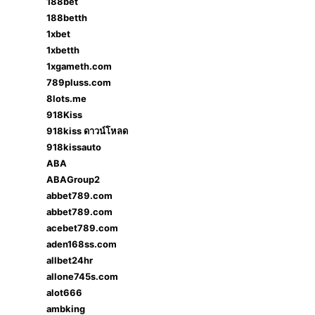
188bet
188betth
1xbet
1xbetth
1xgameth.com
789pluss.com
8lots.me
918Kiss
918kiss ดาวน์โหลด
918kissauto
ABA
ABAGroup2
abbet789.com
abbet789.com
acebet789.com
aden168ss.com
allbet24hr
allone745s.com
alot666
ambking