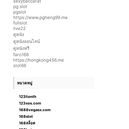
sexybaccarat
pg slot
pgslot
https://www.pgheng99.me
fullslot
live22
ดูหนัง
ดูหนังออนไลน์
ดูหนังฟรี
faro168
https://hongkong456.me
slot66
หมวดหมู่
123lionth
123xos.com
1688vegasx.com
168slot
168สล็อต