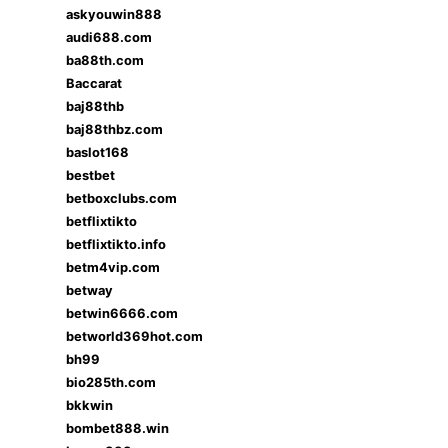
askyouwin888
audi688.com
ba88th.com
Baccarat
baj88thb
baj88thbz.com
baslot168
bestbet
betboxclubs.com
betflixtikto
betflixtikto.info
betm4vip.com
betway
betwin6666.com
betworld369hot.com
bh99
bio285th.com
bkkwin
bombet888.win