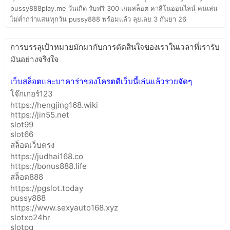
pussy888play.me วันเกิด รับฟรี 300 เกมสล็อต คาสิโนออนไลน์ คนเล่น
ไม่ต่ำกว่าแสนทุกวัน pussy888 พร้อมแล้ว ลุยเลย 3 กันยา 26
การบรรลุเป้าหมายมักมากับการตัดสินใจของเราในเวลาที่เรารับ
มันอย่างจริงใจ
เว็บสล็อตและบาคาร่าของโครตดีเว็บนี้เล่นแล้วรวยจัดๆ
โจ๊กเกอร์123
https://hengjing168.wiki
https://jin55.net
slot99
slot66
สล็อตเว็บตรง
https://judhai168.co
https://bonus888.life
สล็อต888
https://pgslot.today
pussy888
https://www.sexyauto168.xyz
slotxo24hr
slotpg