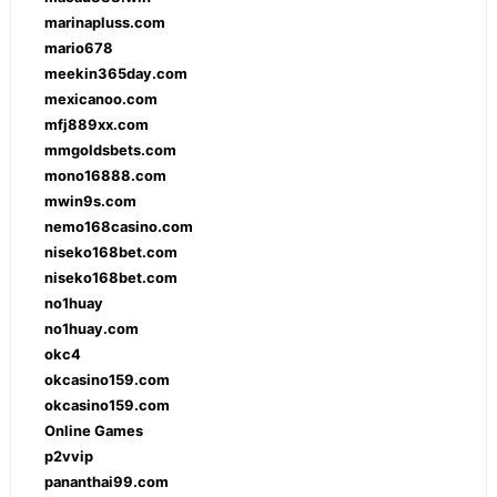
marinapluss.com
mario678
meekin365day.com
mexicanoo.com
mfj889xx.com
mmgoldsbets.com
mono16888.com
mwin9s.com
nemo168casino.com
niseko168bet.com
niseko168bet.com
no1huay
no1huay.com
okc4
okcasino159.com
okcasino159.com
Online Games
p2vvip
pananthai99.com