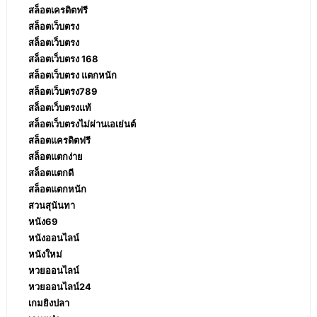
สล็อตเครดิตฟรี
สล็อตเว็บตรง
สล็อตเว็บตรง
สล็อตเว็บตรง 168
สล็อตเว็บตรง แตกหนัก
สล็อตเว็บตรง789
สล็อตเว็บตรงแท้
สล็อตเว็บตรงไม่ผ่านเอเย่นต์
สล็อตเเครดิตฟรี
สล็อตแตกง่าย
สล็อตแตกดี
สล็อตแตกหนัก
สวนสุนันทา
หนัง69
หนังออนไลน์
หนังใหม่
หวยออนไลน์
หวยออนไลน์24
เกมยิงปลา