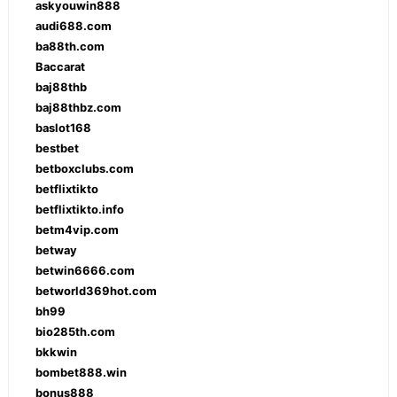
askyouwin888
audi688.com
ba88th.com
Baccarat
baj88thb
baj88thbz.com
baslot168
bestbet
betboxclubs.com
betflixtikto
betflixtikto.info
betm4vip.com
betway
betwin6666.com
betworld369hot.com
bh99
bio285th.com
bkkwin
bombet888.win
bonus888