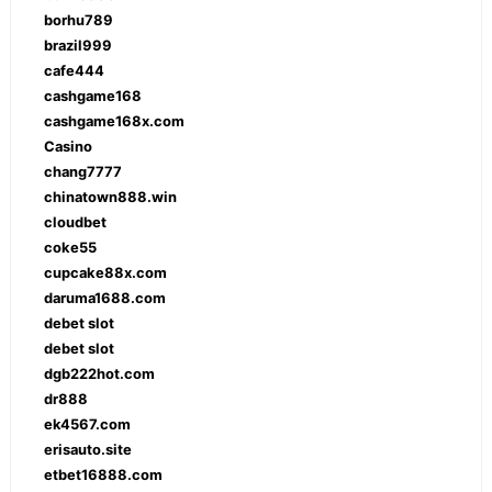
borhu789
brazil999
cafe444
cashgame168
cashgame168x.com
Casino
chang7777
chinatown888.win
cloudbet
coke55
cupcake88x.com
daruma1688.com
debet slot
debet slot
dgb222hot.com
dr888
ek4567.com
erisauto.site
etbet16888.com