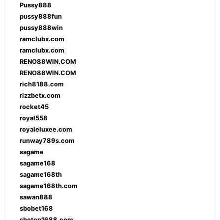
Pussy888
pussy888fun
pussy888win
ramclubx.com
ramclubx.com
RENO88WIN.COM
RENO88WIN.COM
rich8188.com
rizzbetx.com
rocket45
royal558
royaleluxee.com
runway789s.com
sagame
sagame168
sagame168th
sagame168th.com
sawan888
sbobet168
sbotop1688.com