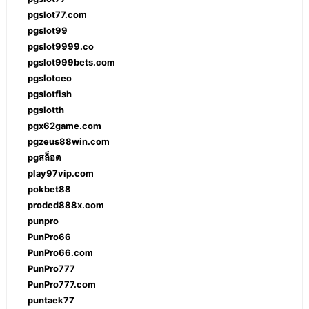
pgslot77.com
pgslot99
pgslot9999.co
pgslot999bets.com
pgslotceo
pgslotfish
pgslotth
pgx62game.com
pgzeus88win.com
pgสล็อต
play97vip.com
pokbet88
proded888x.com
punpro
PunPro66
PunPro66.com
PunPro777
PunPro777.com
puntaek77