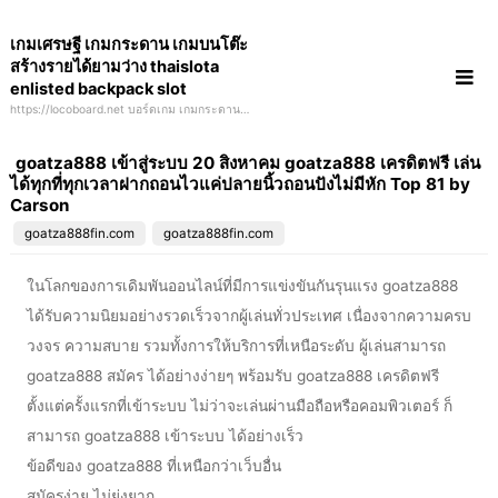
Skip
เกมเศรษฐี เกมกระดาน เกมบนโต๊ะ
to
สร้างรายได้ยามว่าง thaislota
content
enlisted backpack slot
https://locoboard.net บอร์ดเกม เกมกระดาน
เกมเศรษฐีเปิดใหม่ เครดิตฟรี ได้เงินเร็ว เป็น
เศรษฐีกันจริงๆ พบกับเกมส์สล็อตที่ใช้เทคโนโลยี
goatza888 เข้าสู่ระบบ 20 สิงหาคม goatza888 เครดิตฟรี เล่น
5G กับ PGSlot5g dewapoker99 poker lounge
ได้ทุกที่ทุกเวลาฝากถอนไวแค่ปลายนิ้วถอนปังไม่มีหัก Top 81 by
99
Carson
goatza888fin.com
goatza888fin.com
ในโลกของการเดิมพันออนไลน์ที่มีการแข่งขันกันรุนแรง goatza888
ได้รับความนิยมอย่างรวดเร็วจากผู้เล่นทั่วประเทศ เนื่องจากความครบ
วงจร ความสบาย รวมทั้งการให้บริการที่เหนือระดับ ผู้เล่นสามารถ
goatza888 สมัคร ได้อย่างง่ายๆ พร้อมรับ goatza888 เครดิตฟรี
ตั้งแต่ครั้งแรกที่เข้าระบบ ไม่ว่าจะเล่นผ่านมือถือหรือคอมพิวเตอร์ ก็
สามารถ goatza888 เข้าระบบ ได้อย่างเร็ว
ข้อดีของ goatza888 ที่เหนือกว่าเว็บอื่น
สมัครง่าย ไม่ยุ่งยาก