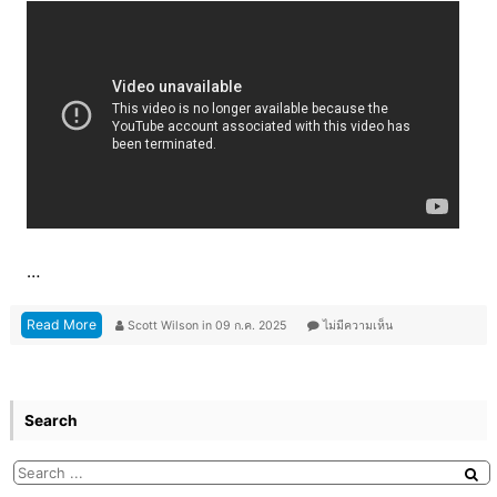
…
Read More
Scott Wilson
in
09 ก.ค. 2025
ไม่มีความเห็น
Search