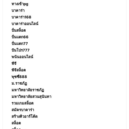
ทางเข้าpg
บาคาร่า
บาคาร่า168
บาคาร่าออนไลน์
ปั่นสล็อต
ปั่นแตก66
ปั่นแตก77
ปันโปร777
พนันออนไลน์
พีจี
พีจีสล็อต
พุซซี่888
ม.ราชภัฏ
มหาวิทยาลัยราชภัฏ
มหาวิทยาลัยสวนสุนันทา
รวมเกมสล็อต
สมัครบาคาร่า
สร้างคิวอาร์โค้ด
สล็อต