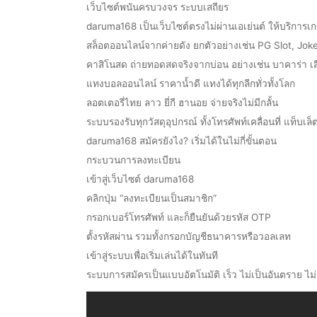
เว็บไซต์พนันครบวงจร ระบบเสถียร
daruma168 เป็นเว็บไซต์ตรงไม่ผ่านเอเย่นต์ ให้บริการเ
สล็อตออนไลน์จากค่ายดัง ยกตัวอย่างเช่น PG Slot, Jok
คาสิโนสด ถ่ายทอดสดจริงจากบ่อน อย่างเช่น บาคาร่า เสือ
แทงบอลออนไลน์ ราคาน้ำดี แทงได้ทุกลีกทั่วทั้งโลก
ลอตเตอรี่ไทย ลาว ยี่กี ฮานอย จ่ายจริงไม่มีกลั้น
ระบบรองรับทุกวัสดุอุปกรณ์ ทั้งโทรศัพท์เคลื่อนที่ แท็บ
daruma168 สมัครยังไง? เริ่มได้ในไม่กี่ขั้นตอน
กระบวนการลงทะเบียน
เข้าสู่เว็บไซต์ daruma168
คลิกปุ่ม “ลงทะเบียนเป็นสมาชิก”
กรอกเบอร์โทรศัพท์ และก็ยืนยันด้วยรหัส OTP
ตั้งรหัสผ่าน รวมทั้งกรอกบัญชีธนาคารหรือวอลเลท
เข้าสู่ระบบเพื่อเริ่มเล่นได้ในทันที
ระบบการสมัครเป็นแบบอัตโนมัติ เร็ว ไม่เป็นอันตราย ไม่ม