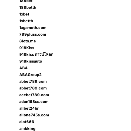
188bet
188betth
1xbet
1xbetth
1xgameth.com
789pluss.com
8lots.me
918Kiss
918kiss ดาวน์โหลด
918kissauto
ABA
ABAGroup2
abbet789.com
abbet789.com
acebet789.com
aden168ss.com
allbet24hr
allone745s.com
alot666
ambking