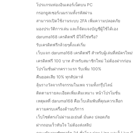
โปรแกรมท่องอินเตอร์เน็ตบน PC
กรอกยูสเซอร์เนมรวมทั้งรหัสผ่าน
สามารถเปิดใช้งานระบบ 2FA เพิ่มความปลอดภัย
มองประวัติการเล่น และก็จัดแจงบัญชีผู้ใช้ได้เอง
daruma168 เครดิตฟรี มีให้ใช่หรือ?
รับเครดิตฟรีกล้วยๆตั้งแต่เริ่ม
เว็บแจก daruma168 เครดิตฟรี สำหรับผู้เล่นที่สมัครใหม่ห
เครดิตฟรี 100 บาท สำหรับสมาชิกใหม่ ไม่ต้องฝากก่อน
โปรโมชั่นฝากคราวแรก รับเพิ่ม 100%
คืนยอดเสีย 10% ทุกสัปดาห์
ลุ้นรางวัลจากกิจกรรมในเพจ รวมทั้งกรุ๊ปไลน์
ติดตามรายละเอียดเพิ่มเติมเหมาะ หน้าโปรโมชั่น
เหตุผลที่ daruma168 คือเว็บเดิมพันที่คุณควรเลือก
ความครบเครื่องด้านบริการ
เว็บไซต์ตรงไม่ผ่านเอเย่นต์ มั่นคง ปลอดภัย
ฝากถอนเร็วทันใจ ไม่ต้องส่งสลิป