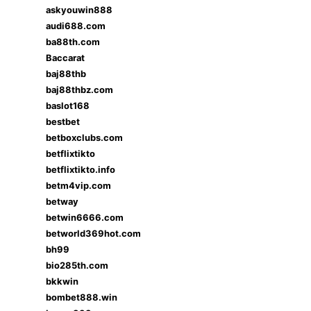
askyouwin888
audi688.com
ba88th.com
Baccarat
baj88thb
baj88thbz.com
baslot168
bestbet
betboxclubs.com
betflixtikto
betflixtikto.info
betm4vip.com
betway
betwin6666.com
betworld369hot.com
bh99
bio285th.com
bkkwin
bombet888.win