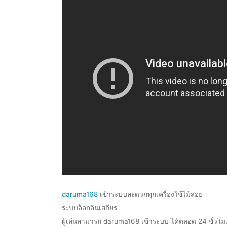
daruma168
เข้าระบบสะดวกทุกเครื่องใช้ไม้สอย
ระบบล็อกอินเสถียร
ผู้เล่นสามารถ daruma168 เข้าระบบ ได้ตลอด 24 ชั่วโมงโ