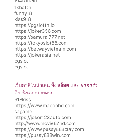
หนังโป๊ไทย
1xbetth
funny18
kiss918
https://pgslotth.io
https://joker356.com
https://samurai777.net
https://tokyoslot88.com
https://betwayvietnam.com
https://jokerasia.net
pgslot
pgslot
เว็บคาสิโนน่าเล่น ทั้ง
สล็อต
และ
บาคาร่า
ตึงจริงแตกบ่อยมาก
918kiss
https://www.madoohd.com
sagame
https://joker123auto.com
http://www.movie87hd.com
https://www.pussy888play.com
https://pussy888win.com