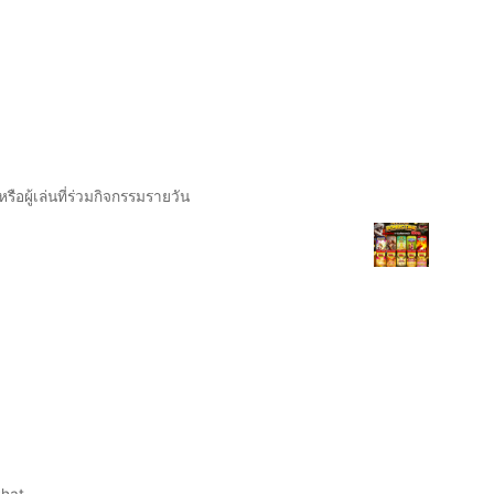
รือผู้เล่นที่ร่วมกิจกรรมรายวัน