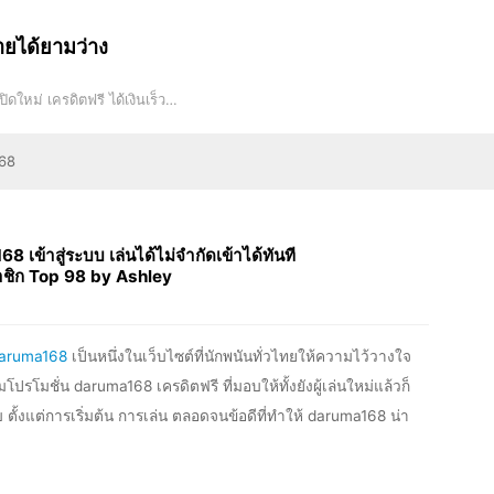
ายได้ยามว่าง
ใหม่ เครดิตฟรี ได้เงินเร็ว
 กับ PGSlot5g dewapoker99
168
เข้าสู่ระบบ เล่นได้ไม่จำกัดเข้าได้ทันที
าชิก Top 98 by Ashley
aruma168
เป็นหนึ่งในเว็บไซต์ที่นักพนันทั่วไทยให้ความไว้วางใจ
ปรโมชั่น daruma168 เครดิตฟรี ที่มอบให้ทั้งยังผู้เล่นใหม่แล้วก็
็บ ตั้งแต่การเริ่มต้น การเล่น ตลอดจนข้อดีที่ทำให้ daruma168 น่า