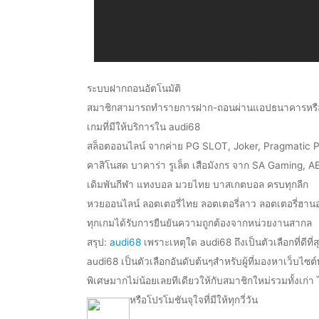
ระบบฝากถอนอัตโนมัติ
สมาชิกสามารถทำรายการฝาก-ถอนผ่านแอปธนาคารหรือ T
เกมที่มีให้บริการใน audi68
สล็อตออนไลน์ จากค่าย PG SLOT, Joker, Pragmatic P
คาสิโนสด บาคาร่า รูเล็ต เสือมังกร จาก SA Gaming, A
เดิมพันกีฬา แทงบอล มวยไทย บาสเกตบอล ครบทุกลีก
หวยออนไลน์ ลอตเตอรี่ไทย ลอตเตอรี่ลาว ลอตเตอรี่ฮาน
ทุกเกมได้รับการยืนยันความถูกต้องจากหน่วยงานสากล
สรุป:
audi68
เพราะเหตุใด audi68 ถึงเป็นตัวเลือกที่ดีที่ส
audi68 เป็นตัวเลือกอันดับต้นๆสำหรับผู้ที่มองหาเว็บไ
พิเศษมากไม่น้อยเลยทีเดียวให้กับสมาชิกใหม่รวมทั้งเก่า
หรือโปรโมชันจุใจที่มีให้ทุกวี่วัน