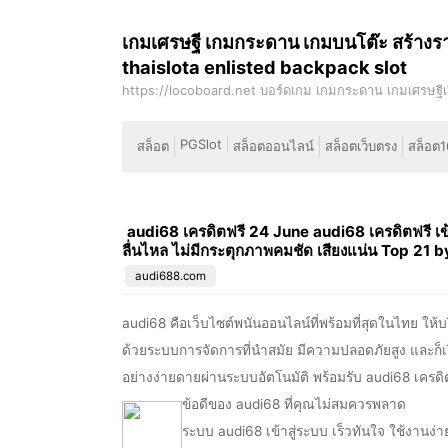
Skip
เกมเศรษฐี เกมกระดาน เกมบนโต๊ะ สร้างร
to
thaislota enlisted backpack slot
content
https://locoboard.net บอร์ดเกม เกมกระดาน เกมเศรษฐีเปิด
เป็นเศรษฐีกันจริงๆ พบกับเกมส์สล็อตที่ใช้เทคโนโลยี 5G
poker lounge 99
PGSlot
สล็อต
สล็อตออนไลน์
สล็อตเว็บตรง
สล็อต
audi68 เครดิตฟรี 24 June audi68 เครดิตฟรี เข้าเ
ลื่นไหล ไม่มีกระตุกภาพคมชัด เสียงแน่น Top 21 b
audi688.com
audi68 คือเว็บไซต์พนันออนไลน์ที่พร้อมที่สุดในไทย ให
ด้วยระบบการจัดการที่นำสมัย มีความปลอดภัยสูง และก็เ
อย่างง่ายดายผ่านระบบอัตโนมัติ พร้อมรับ audi68 เครดิตฟ
ข้อดีของ audi68 ที่คุณไม่สมควรพลาด
ระบบ audi68 เข้าสู่ระบบ เร็วทันใจ ใช้งานง่า