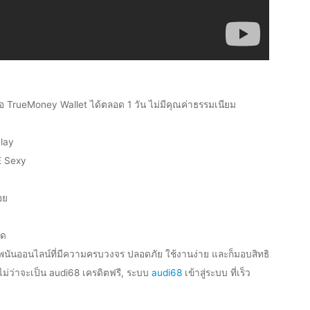
rueMoney Wallet ได้ตลอด 1 วัน ไม่มีคุณค่าธรรมเนียม
lay
E Sexy
อย
ุด
ซต์พนันออนไลน์ที่มีความครบวงจร ปลอดภัย ใช้งานง่าย และก็มอบสิทธิ
 ไม่ว่าจะเป็น audi68 เครดิตฟรี, ระบบ
audi68
เข้าสู่ระบบ ที่เร็ว