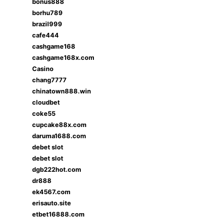
bonus888
borhu789
brazil999
cafe444
cashgame168
cashgame168x.com
Casino
chang7777
chinatown888.win
cloudbet
coke55
cupcake88x.com
daruma1688.com
debet slot
debet slot
dgb222hot.com
dr888
ek4567.com
erisauto.site
etbet16888.com