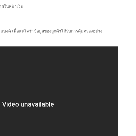
ภายในหน้าเว็บ
งค์ เพื่อแน่ใจว่าข้อมูลของลูกค้าได้รับการคุ้มครองอย่าง