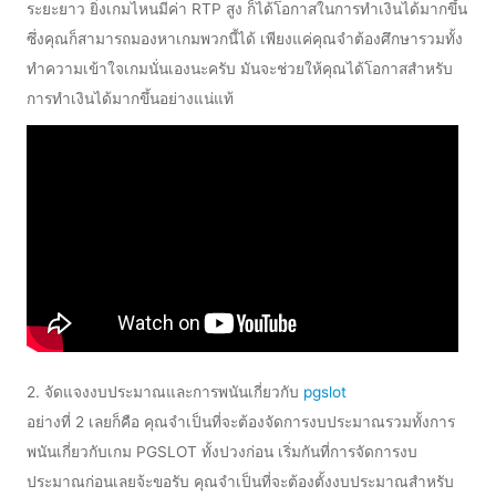
ระยะยาว ยิ่งเกมไหนมีค่า RTP สูง ก็ได้โอกาสในการทำเงินได้มากขึ้น
ซึ่งคุณก็สามารถมองหาเกมพวกนี้ได้ เพียงแค่คุณจำต้องศึกษารวมทั้ง
ทำความเข้าใจเกมนั่นเองนะครับ มันจะช่วยให้คุณได้โอกาสสำหรับ
การทำเงินได้มากขึ้นอย่างแน่แท้
2. จัดแจงงบประมาณและการพนันเกี่ยวกับ
pgslot
อย่างที่ 2 เลยก็คือ คุณจำเป็นที่จะต้องจัดการงบประมาณรวมทั้งการ
พนันเกี่ยวกับเกม PGSLOT ทั้งปวงก่อน เริ่มกันที่การจัดการงบ
ประมาณก่อนเลยจ้ะขอรับ คุณจำเป็นที่จะต้องตั้งงบประมาณสำหรับ