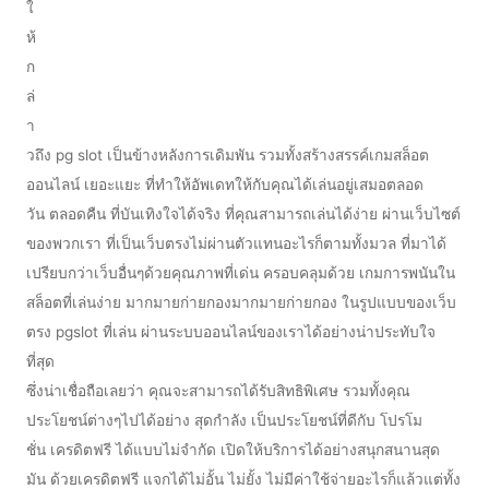
ใ
ห้
ก
ล่
า
วถึง pg slot เป็นข้างหลังการเดิมพัน รวมทั้งสร้างสรรค์เกมสล็อต
ออนไลน์ เยอะแยะ ที่ทำให้อัพเดทให้กับคุณได้เล่นอยู่เสมอตลอด
วัน ตลอดคืน ที่บันเทิงใจได้จริง ที่คุณสามารถเล่นได้ง่าย ผ่านเว็บไซต์
ของพวกเรา ที่เป็นเว็บตรงไม่ผ่านตัวแทนอะไรก็ตามทั้งมวล ที่มาได้
เปรียบกว่าเว็บอื่นๆด้วยคุณภาพที่เด่น ครอบคลุมด้วย เกมการพนันใน
สล็อตที่เล่นง่าย มากมายก่ายกองมากมายก่ายกอง ในรูปแบบของเว็บ
ตรง pgslot ที่เล่น ผ่านระบบออนไลน์ของเราได้อย่างน่าประทับใจ
ที่สุด
ซึ่งน่าเชื่อถือเลยว่า คุณจะสามารถได้รับสิทธิพิเศษ รวมทั้งคุณ
ประโยชน์ต่างๆไปได้อย่าง สุดกำลัง เป็นประโยชน์ที่ดีกับ โปรโม
ชั่น เครดิตฟรี ได้แบบไม่จำกัด เปิดให้บริการได้อย่างสนุกสนานสุด
มัน ด้วยเครดิตฟรี แจกได้ไม่อั้น ไม่ยั้ง ไม่มีค่าใช้จ่ายอะไรก็แล้วแต่ทั้ง