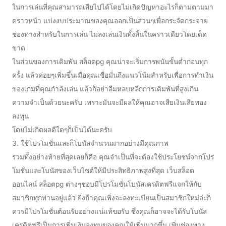
ในการเล่นที่คุณสามารถเสียไปได้โดยไม่เกิดปัญหาอะไรก็ตามตามมา
คราวหน้า แบ่งงบประมาณของคุณออกเป็นส่วนๆเพื่อกระจัดกระจาย
ช่องทางสำหรับในการเล่น ไม่ลงเล่นเงินทั้งสิ้นในคราวเดียวโดยเด็ด
ขาด
ในส่วนของการเดิมพัน สล็อตpg คุณน่าจะเริ่มการพนันขั้นต่ำก่อนทุก
ครั้ง แล้วค่อยๆเพิ่มขึ้นเมื่อคุณเชื่อมั่นถึงแนวโน้มสำหรับเพื่อการทำเงิน
ของเกมที่คุณกำลังเล่น แล้วก็อย่าลืมหลบหลีกการเดิมพันที่สูงเกิน
ความจำเป็นด้วยนะครับ เพราะมันจะมีผลให้คุณอาจเสียเงินเสียทอง
ลงทุน
โดยไม่เกิดผลดีใดๆก็เป็นได้นะครับ
3. ใช้โปรโมชั่นและก็โบนัสจำนวนมากอย่างมีคุณภาพ
รวมทั้งอย่างท้ายที่สุดเลยก็คือ คุณจำเป็นที่จะต้องใช้ประโยชน์จากโปร
โมชั่นและโบนัสของเว็บไซต์ให้มีประสิทธิภาพสูงที่สุด เว็บสล็อต
ออนไลน์ สล็อตpg ต่างๆชอบมีโปรโมชั่นโบนัสเครดิตฟรีแจกให้กับ
สมาชิกทุกท่านอยู่แล้ว ยิ่งถ้าคุณเพิ่งจะลงทะเบียนเป็นสมาชิกใหม่ล่ะก็
ควรมีโปรโมชั่นต้อนรับอย่างแน่แท้ขอรับ ซึ่งคุณก็อาจจะได้รับโบนัส
เครดิตฟรีเป็นการเพิ่มเงินลงทุนของคุณให้เพิ่มมากขึ้น เพิ่มช่องทาง