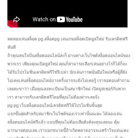
ทดลองเล่นสล็อต pg สล็อตpg เล่นเกมสล็อตเปิดยูสใหม่ รับเครดิตฟรี
ทันที
ถ้าคุณสนใจปั่นสล็อตออนไลน์ล่ะก็ ผ่านทางเว็บไซต์สล็อตออนไลน์ของ
พวกเรา เพียงคุณเปิดยูสใหม่ คุณก็สามารถเลือกเล่นอย่างไรก็ได้ก็จะ
ได้รับโปรโมชั่นเครดิตฟรีใช่รึเปล่า นักเล่นการพนันมือใหม่หรือผู้ที่ยัง
ไม่เคยเล่นสล็อตออนไลน์บางครั้งอาจจะยังไม่เคยรู้ เราขอตอบคำถาม
เลยคะขาว่า เมื่อคุณลงทะเบียนเป็นสมาชิกใหม่ เปิดยูสเซอร์กับพวก
เรา สามารถรับเครดิตฟรีโดยที่คุณไม่ต้องฝากเลยจ้ะ
pg pg เว็บสล็อตออนไลน์เครดิตฟรีให้โปรโมชั่นขั้นสุด
แจกขั้นสุดสำหรับสมาชิกเว็บไซต์ของเราเท่านั้นนะคะ ได้ลองเล่น
สล็อตออนไลน์ฟรีแล้ว แบบที่คุณไม่ต้องเสียตังค์ลงทุนเลยนะ คุ้ม
มากมายตอบเลย เราบอกขนาดนี้ถ้าเกิดพลาดอาจจะเศร้าใจแย่นะคะ