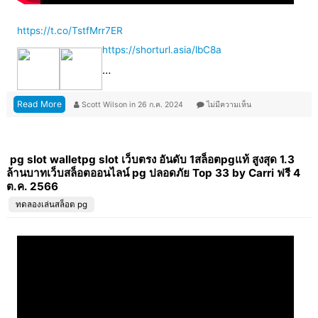
https://t.co/TstfMrr7ER
https://shorturl.asia/lbC8a
…
Read More
Scott Wilson
in
26 ก.ค. 2024
ไม่มีความเห็น
pg slot walletpg slot เว็บตรง อันดับ 1สล็อตpgแท้ สูงสุด 1.3
ล้านบาทเว็บสล็อตออนไลน์ pg ปลอดภัย Top 33 by Carri ฟรี 4
ต.ค. 2566
ทดลองเล่นสล็อต pg