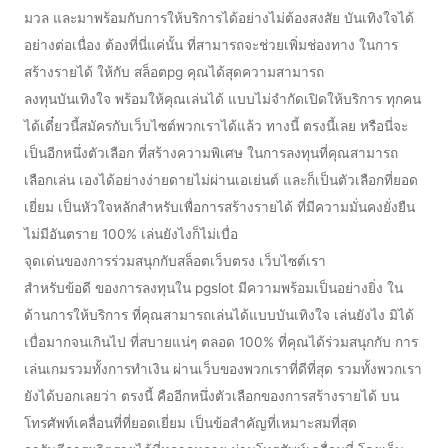
มวล และมาพร้อมกับการให้บริการได้อย่างไม่ต้องสงสัย บันเทิงใจได้
อย่างต่อเนื่อง ต้องที่นี่แค่นั้น ที่สามารถจะช่วยเพิ่มช่องทาง ในการ
สร้างรายได้ ให้กับ สล็อตpg คุณได้สุดความสามารถ
ลงทุนบันเทิงใจ พร้อมให้คุณเล่นได้ แบบไม่จำกัดเปิดให้บริการ ทุกคน
ได้เดี๋ยวนี้สมัครกับเว็บไซต์พวกเราได้แล้ว ทางนี้ ตรงนี้เลย หรือนี่จะ
เป็นอีกหนึ่งตัวเลือก ที่สร้างความพิเศษ ในการลงทุนที่คุณสามารถ
เลือกเล่น เองได้อย่างง่ายดายไม่ผ่านเอเย่นต์ และก็เป็นตัวเลือกที่ยอด
เยี่ยม เป็นหัวใจหลักสำหรับเพื่อการสร้างรายได้ ที่มีความมั่นคงยั่งยืน
ไม่มีอันตราย 100% เล่นยังไงก็ไม่เบื่อ
จุดเด่นของการร่วมสนุกกับสล็อตเว็บตรง เว็บไซต์เรา
สำหรับข้อดี ของการลงทุนใน pgslot มีความพร้อมเป็นอย่างยิ่ง ใน
ด้านการให้บริการ ที่คุณสามารถเล่นได้แบบบันเทิงใจ เล่นยังไง มิได้
เบื่อมากจนเกินไป ที่สบายแน่ๆ ตลอด 100% ที่คุณได้ร่วมสนุกกับ การ
เล่นเกมรวมทั้งการทำเงิน ผ่านเว็บของพวกเราที่ดีที่สุด รวมทั้งพวกเรา
ยังได้บอกเลยว่า ตรงนี้ คืออีกหนึ่งตัวเลือกของการสร้างรายได้ บน
โทรศัพท์เคลื่อนที่ที่ยอดเยี่ยม เป็นข้อสำคัญที่เหมาะสมที่สุด