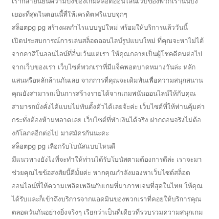
เรากล้ายืนยันความปังของเกมสล็อตออนไลน์เว็บของพวกเรานั้นปัง
เยอะที่สุดในตอนนี้ที่ให้เครดิตฟรีแบบจุกๆ
สล็อตpg pg สร้างผลกำไรแบบรูปใหม่ พร้อมให้บริการแล้ววันนี้
เปิดประสบการณ์การเล่นสล็อตออนไลน์รูปแบบใหม่ ที่คุณจะหาไม่ได้
จากคาสิโนออนไลน์ที่อื่นเว้นแต่เรา ให้คุณกลายเป็นผู้โชคดีคนต่อไป
จากเว็บของเรา เว็บไซต์พวกเราที่มีแจ็คพอตบาดหมางวันล่ะ หลัก
แสนหรือหลักล้านกันเลย จากการที่คุณจะเดิมพันเพื่อความสนุกสนาน
คุณยังสามารถเป็นการสร้างรายได้จากเกมพนันออนไลน์ให้กับคุณ
สามารถมั่งคั่งได้แบบไม่ทันตั้งตัวได้เลยจ้ะค่ะ เว็บไซต์ที่ให้ท่านคุ้มค่า
กระทั่งต้องห้ามพลาดเลย เว็บไซต์ที่ทำเงินได้จริง ฝากถอนจริงไม่ต้อ
งกัโลภลอีกต่อไป มาสมัครกันนะคะ
สล็อตpg pg เลือกรับโบนัสแบบไหนดี
มีแนวทางยังไงที่จะทำให้ท่านได้รับโบนัสตามต้องการดีล่ะ เราจะมา
ช่วยคุณไขข้อสงสัยนี้ดีมั้ยค่ะ หากคุณกำลังมองหาเว็บไซต์สล็อต
ออนไลน์ที่ให้ความเพลิดเพลินกับเกมที่มาภาพเจนที่สุดในไทย ให้คุณ
ได้รับและก็เข้าถึงบริการจากแอดมินของพวกเราที่คอยให้บริการคุณ
ตลอดวันกันอย่างยิ่งจริงๆ เรียกว่าเป็นที่เดียวที่รวบรวมความสนุกเกม