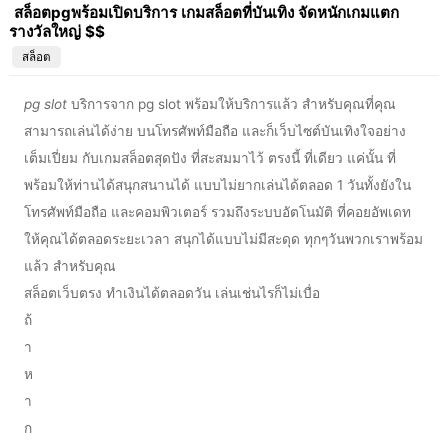
สล็อตpgพร้อมเปิดบริการ เกมสล็อตที่บันเทิง จัดหนักเกมแตก
รางวัลใหญ่ $$
สล็อต
pg slot
บริการจาก pg slot พร้อมให้บริการแล้ว สำหรับคุณที่คุณ
สามารถเล่นได้ง่าย บนโทรศัพท์มือถือ และก็เว็บไซต์บันเทิงใจอย่าง
เต็มเปี่ยม กับเกมสล็อตสุดปัง ที่สะสมมาไว้ ตรงนี้ ที่เดียว แค่นั้น ที่
พร้อมให้ท่านได้สนุกสนานได้ แบบไม่ยากเล่นได้ตลอด 1 วันทั้งยังใน
โทรศัพท์มือถือ และคอมพิวเตอร์ รวมถึงระบบอัตโนมัติ ที่คอยอัพเดท
ให้คุณได้ตลอดระยะเวลา สนุกได้แบบไม่มีสะดุด ทุกๆวันพวกเราพร้อม
แล้ว สำหรับคุณ
สล็อตเว็บตรง ทำเงินได้ตลอดวัน เล่นเช่นไรก็ไม่เบื่อ
ถ้
า
ห
า
ก