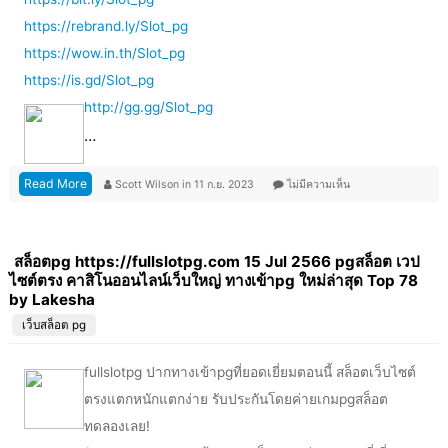
https://rebrand.ly/Slot_pg
https://wow.in.th/Slot_pg
https://is.gd/Slot_pg
http://gg.gg/Slot_pg
…
Read More
Scott Wilson
in
11 ก.ย. 2023
ไม่มีความเห็น
สล็อตpg https://fullslotpg.com 15 Jul 2566 pgสล็อต เวป
ไซต์ตรง คาสิโนออนไลน์เว็บใหญ่ ทางเข้าpg ใหม่ล่าสุด Top 78
by Lakesha
เว็บสล็อต pg
fullslotpg ปากทางเข้าpgที่ยอดเยี่ยมตอนนี้ สล็อตเว็บไซต์
ตรงแตกหนักแตกง่าย รับประกันโดยค่ายเกมpgสล็อต
ทดลองเลย!