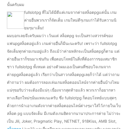
นั้นครับผม
fullslotpg ที่ไม่ได้มีดีแค่เกมจากค่ายสล็อตpgแค่นั้น เกม
ค่ายอื่นพวกเราก็จัดเต็ม เกมใหม่ดีๆเกมเก่าได้รับความนิ
ยมๆมาเต็ม!
ผมบอกเลยจ๊ะครับผมว่า เว้นแต่ สล็อตpg จะเป็นสรวงสวรรค์ของ
แฟนpgสล็อตอยู่แล้ว เกมค่ายอื่นก็มีนะนะครับ! เพราะว่า fullslotpg
จัดเต็มทุกค่ายเกมอยู่แล้ว ถึงแม้ว่าค่ายหลักจะเป็นสล็อตpgก็ตาม แต่
ค่ายอื่นเราก็ขนมาเช่นกัน เพื่อตอบโจทย์ในสิ่งที่ต้องการของสมาชิก
ชาว fullslotpg ทั้งหมด อย่างตัวผมเองเป็นคนที่ชอบใจเกมจาก
ค่ายpgสล็อตอยู่แล้ว เรียกว่าเป็นสาวกสล็อตpgเลยก็ว่าได้ แต่ว่าถาม
คำถามว่า ผมต้องการลองเล่นเกมสล็อตออนไลน์จากค่ายอื่นบ้างไหม
แน่ๆขอรับว่าจะต้องมีแน่ๆ เนื่องจากสุดท้ายแล้ว พวกเราก็อยากหา
ทางเลือกใหม่ๆนั่นแหละนะครับ ซึ่ง fullslotpg ก็ตอบโจทย์แบบสุดๆ
ด้วยการนำเอาเกมดังจากค่ายสล็อตออนไลน์ต่างๆมาใส่ไว้ภายในเว็บ
สล็อต pg แบบจัดเต็ม มีเกมดังเกมฮิตจากนานาประการค่าย ไม่ว่าจะ
เป็น Jili, Joker, Pragmatic Play, NETNET, 918Kiss, AMB Slot,