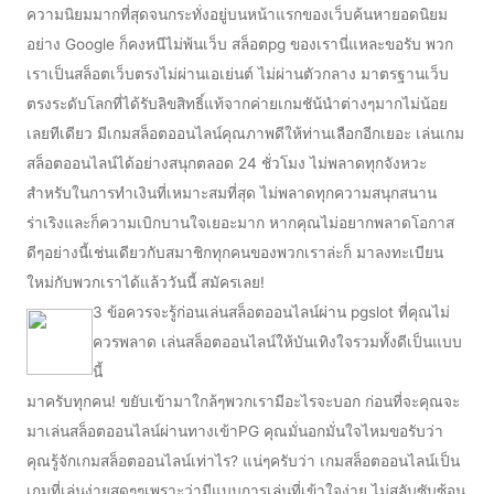
ความนิยมมากที่สุดจนกระทั่งอยู่บนหน้าแรกของเว็บค้นหายอดนิยม
อย่าง Google ก็คงหนีไม่พ้นเว็บ สล็อตpg ของเรานี่แหละขอรับ พวก
เราเป็นสล็อตเว็บตรงไม่ผ่านเอเย่นต์ ไม่ผ่านตัวกลาง มาตรฐานเว็บ
ตรงระดับโลกที่ได้รับลิขสิทธิ์แท้จากค่ายเกมชัน้นำต่างๆมากไม่น้อย
เลยทีเดียว มีเกมสล็อตออนไลน์คุณภาพดีให้ท่านเลือกอีกเยอะ เล่นเกม
สล็อตออนไลน์ได้อย่างสนุกตลอด 24 ชั่วโมง ไม่พลาดทุกจังหวะ
สำหรับในการทำเงินที่เหมาะสมที่สุด ไม่พลาดทุกความสนุกสนาน
ร่าเริงและก็ความเบิกบานใจเยอะมาก หากคุณไม่อยากพลาดโอกาส
ดีๆอย่างนี้เช่นเดียวกับสมาชิกทุกคนของพวกเราล่ะก็ มาลงทะเบียน
ใหม่กับพวกเราได้แล้ววันนี้ สมัครเลย!
3 ข้อควรจะรู้ก่อนเล่นสล็อตออนไลน์ผ่าน pgslot ที่คุณไม่
ควรพลาด เล่นสล็อตออนไลน์ให้บันเทิงใจรวมทั้งดีเป็นแบบ
นี้
มาครับทุกคน! ขยับเข้ามาใกล้ๆพวกเรามีอะไรจะบอก ก่อนที่จะคุณจะ
มาเล่นสล็อตออนไลน์ผ่านทางเข้าPG คุณมั่นอกมั่นใจไหมขอรับว่า
คุณรู้จักเกมสล็อตออนไลน์เท่าไร? แน่ๆครับว่า เกมสล็อตออนไลน์เป็น
เกมที่เล่นง่ายสุดๆๆเพราะว่ามีแบบการเล่นที่เข้าใจง่าย ไม่สลับซับซ้อน