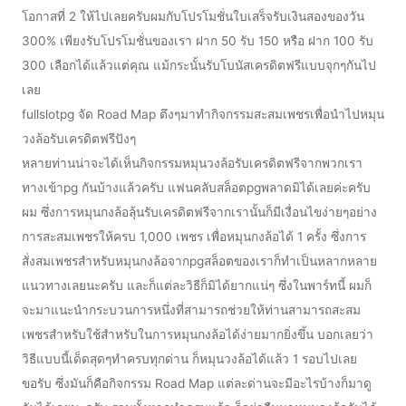
โอกาสที่ 2 ให้ไปเลยครับผมกับโปรโมชั่นใบเสร็จรับเงินสองของวัน
300% เพียงรับโปรโมชั่นของเรา ฝาก 50 รับ 150 หรือ ฝาก 100 รับ
300 เลือกได้แล้วแต่คุณ แม้กระนั้นรับโบนัสเครดิตฟรีแบบจุกๆกันไป
เลย
fullslotpg จัด Road Map ตึงๆมาทำกิจกรรมสะสมเพชรเพื่อนำไปหมุน
วงล้อรับเครดิตฟรีปังๆ
หลายท่านน่าจะได้เห็นกิจกรรมหมุนวงล้อรับเครดิตฟรีจากพวกเรา
ทางเข้าpg กันบ้างแล้วครับ แฟนคลับสล็อตpgพลาดมิได้เลยค่ะครับ
ผม ซึ่งการหมุนกงล้อลุ้นรับเครดิตฟรีจากเรานั้นก็มีเงื่อนไขง่ายๆอย่าง
การสะสมเพชรให้ครบ 1,000 เพชร เพื่อหมุนกงล้อได้ 1 ครั้ง ซึ่งการ
สั่งสมเพชรสำหรับหมุนกงล้อจากpgสล็อตของเราก็ทำเป็นหลากหลาย
แนวทางเลยนะครับ และก็แต่ละวิธีก็มิได้ยากแน่ๆ ซึ่งในพาร์ทนี้ ผมก็
จะมาแนะนำกระบวนการหนึ่งที่สามารถช่วยให้ท่านสามารถสะสม
เพชรสำหรับใช้สำหรับในการหมุนกงล้อได้ง่ายมากยิ่งขึ้น บอกเลยว่า
วิธีแบบนี้เด็ดสุดๆทำครบทุกด่าน ก็หมุนวงล้อได้แล้ว 1 รอบไปเลย
ขอรับ ซึ่งมันก็คือกิจกรรม Road Map แต่ละด่านจะมีอะไรบ้างก็มาดู