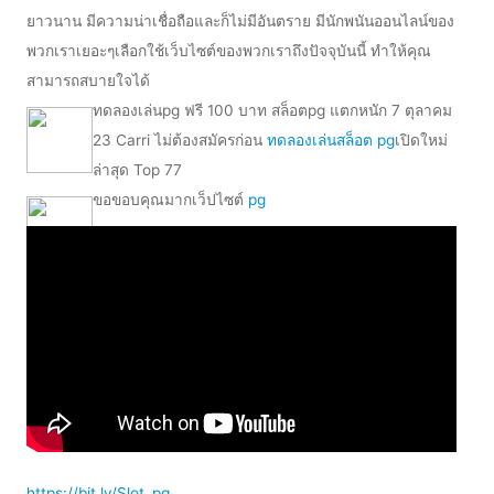
ยาวนาน มีความน่าเชื่อถือและก็ไม่มีอันตราย มีนักพนันออนไลน์ของ
พวกเราเยอะๆเลือกใช้เว็บไซต์ของพวกเราถึงปัจจุบันนี้ ทำให้คุณ
สามารถสบายใจได้
ทดลองเล่นpg ฟรี 100 บาท สล็อตpg แตกหนัก 7 ตุลาคม
23 Carri ไม่ต้องสมัครก่อน
ทดลองเล่นสล็อต pg
เปิดใหม่
ล่าสุด Top 77
ขอขอบคุณมากเว็ปไซต์
pg
https://bit.ly/Slot_pg