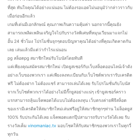
ที่สุด ทันใจคุณได้อย่างแน่นอน ไม่ต้องรอแอดไม่นอนุมัว่ากล่าวราวกับ
เมื่อก่อนอีกแล้ว
เกมที่เด่นมีเอกลักษณ์ คุณภาพเกินความคุ้มค่า นอกจากนี้คุณยัง
สามารถเพลิดเพลินเจริญใจไปกับรางวัลพิเศษที่หมุนเวียนมาแจกไม่
อั้น 24 ชั่วโมง โปรโมชั่นจุกๆตอบปัญหาคุณได้อย่างที่คุณเกิดคาดกัน
เลย เล่นแล้วมีแต่ว่ากำไรแน่นอน
pg สล็อตpg สมาชิกใหม่รับโบนัสโดยทันที
แค่เพียงคุณสมัครสมาชิกใหม่ เปิดยูสเซอร์กับเว็บสล็อตออนไลน์เจ้าดัง
อย่างเว็บของพวกเรา แค่เพียงลงทะเบียนกับเว็บไซต์พวกเรารับเครดิต
ฟรี ไม่ต้องฝาก ไม่ต้องแชร์ สามารถเล่นได้เลย รับโปรโมชั่นกับโบนัส
จากเว็บไซต์พวกเราได้อย่างไม่มีกั๊กยูสอย่างแน่ๆ เข้ายูสเซอร์คราว
แรกสามารถลุ้นแจ็คพอตได้แบบไม่ต้องลงทุน เว็บตรงค่ายพีจีสล็อต
ของเรามีเครดิตให้สมาชิกใหม่เล่นฟรีอยู่ให้สมาชิกทุกๆท่าน ไม่ล็อคยูส
100% รับประกันได้เลย แจ็คพอตแตกปุ๊ปสามารถรับรางวัลได้เลย รับ
รางวัลเต็ม
vinomaniac.tv
มอบโชคให้กับสมาชิกของพวกเราในทุกวี่
ทุกวัน