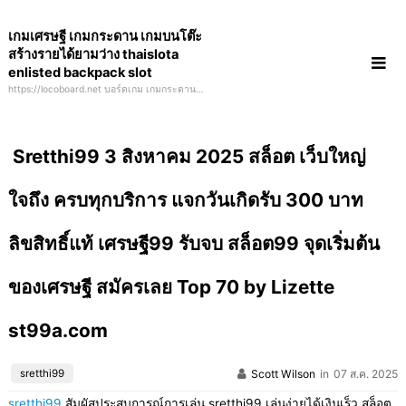
Skip
เกมเศรษฐี เกมกระดาน เกมบนโต๊ะ
to
สร้างรายได้ยามว่าง thaislota
content
enlisted backpack slot
https://locoboard.net บอร์ดเกม เกมกระดาน
เกมเศรษฐีเปิดใหม่ เครดิตฟรี ได้เงินเร็ว เป็น
เศรษฐีกันจริงๆ พบกับเกมส์สล็อตที่ใช้เทคโนโลยี
5G กับ PGSlot5g dewapoker99 poker lounge
99
Sretthi99 3 สิงหาคม 2025 สล็อต เว็บใหญ่
ใจถึง ครบทุกบริการ แจกวันเกิดรับ 300 บาท
ลิขสิทธิ์แท้ เศรษฐี99 รับจบ สล็อต99 จุดเริ่มต้น
ของเศรษฐี สมัครเลย Top 70 by Lizette
st99a.com
sretthi99
Scott Wilson
in
07 ส.ค. 2025
sretthi99
สัมผัสประสบการณ์การเล่น sretthi99 เล่นง่ายได้เงินเร็ว สล็อต