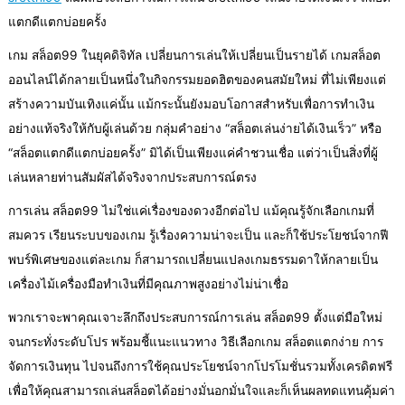
แตกดีแตกบ่อยครั้ง
เกม สล็อต99 ในยุคดิจิทัล เปลี่ยนการเล่นให้เปลี่ยนเป็นรายได้ เกมสล็อต
ออนไลน์ได้กลายเป็นหนึ่งในกิจกรรมยอดฮิตของคนสมัยใหม่ ที่ไม่เพียงแต่
สร้างความบันเทิงแค่นั้น แม้กระนั้นยังมอบโอกาสสำหรับเพื่อการทำเงิน
อย่างแท้จริงให้กับผู้เล่นด้วย กลุ่มคำอย่าง “สล็อตเล่นง่ายได้เงินเร็ว” หรือ
“สล็อตแตกดีแตกบ่อยครั้ง” มิได้เป็นเพียงแค่คำชวนเชื่อ แต่ว่าเป็นสิ่งที่ผู้
เล่นหลายท่านสัมผัสได้จริงจากประสบการณ์ตรง
การเล่น สล็อต99 ไม่ใช่แค่เรื่องของดวงอีกต่อไป แม้คุณรู้จักเลือกเกมที่
สมควร เรียนระบบของเกม รู้เรื่องความน่าจะเป็น และก็ใช้ประโยชน์จากฟี
พบร์พิเศษของแต่ละเกม ก็สามารถเปลี่ยนแปลงเกมธรรมดาให้กลายเป็น
เครื่องไม้เครื่องมือทำเงินที่มีคุณภาพสูงอย่างไม่น่าเชื่อ
พวกเราจะพาคุณเจาะลึกถึงประสบการณ์การเล่น สล็อต99 ตั้งแต่มือใหม่
จนกระทั่งระดับโปร พร้อมชี้แนะแนวทาง วิธีเลือกเกม สล็อตแตกง่าย การ
จัดการเงินทุน ไปจนถึงการใช้คุณประโยชน์จากโปรโมชั่นรวมทั้งเครดิตฟรี
เพื่อให้คุณสามารถเล่นสล็อตได้อย่างมั่นอกมั่นใจและก็เห็นผลทดแทนคุ้มค่า