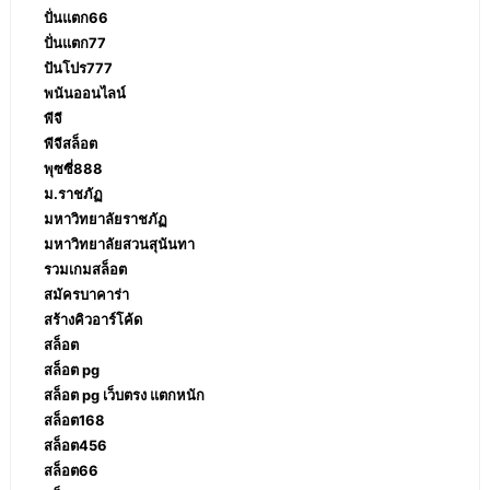
ปั่นแตก66
ปั่นแตก77
ปันโปร777
พนันออนไลน์
พีจี
พีจีสล็อต
พุซซี่888
ม.ราชภัฏ
มหาวิทยาลัยราชภัฏ
มหาวิทยาลัยสวนสุนันทา
รวมเกมสล็อต
สมัครบาคาร่า
สร้างคิวอาร์โค้ด
สล็อต
สล็อต pg
สล็อต pg เว็บตรง แตกหนัก
สล็อต168
สล็อต456
สล็อต66