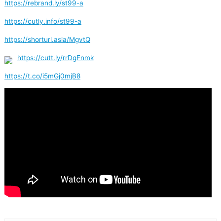
https://rebrand.ly/st99-a
https://cutly.info/st99-a
https://shorturl.asia/MgvtQ
https://cutt.ly/rrDgFnmk
https://t.co/i5mGj0mjB8