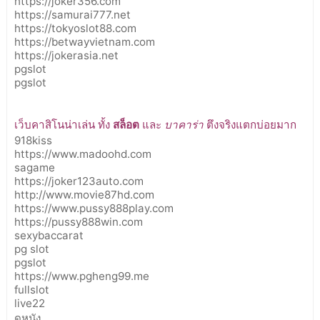
https://joker356.com
https://samurai777.net
https://tokyoslot88.com
https://betwayvietnam.com
https://jokerasia.net
pgslot
pgslot
เว็บคาสิโนน่าเล่น ทั้ง
สล็อต
และ
บาคาร่า
ตึงจริงแตกบ่อยมาก
918kiss
https://www.madoohd.com
sagame
https://joker123auto.com
http://www.movie87hd.com
https://www.pussy888play.com
https://pussy888win.com
sexybaccarat
pg slot
pgslot
https://www.pgheng99.me
fullslot
live22
ดูหนัง