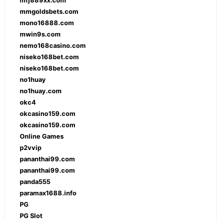
mmgoldsbets.com
mono16888.com
mwin9s.com
nemo168casino.com
niseko168bet.com
niseko168bet.com
no1huay
no1huay.com
okc4
okcasino159.com
okcasino159.com
Online Games
p2vvip
pananthai99.com
pananthai99.com
panda555
paramax1688.info
PG
PG Slot