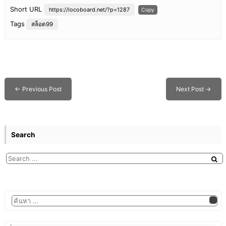
Short URL
https://locoboard.net/?p=1287
Copy
Tags
สล็อต99
←
Previous Post
Next Post
→
Search