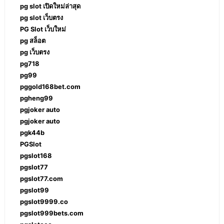
pg slot เปิดใหม่ล่าสุด
pg slot เว็บตรง
PG Slot เว็บใหม่
pg สล็อต
pg เว็บตรง
pg718
pg99
pggold168bet.com
pgheng99
pgjoker auto
pgjoker auto
pgk44b
PGSlot
pgslot168
pgslot77
pgslot77.com
pgslot99
pgslot9999.co
pgslot999bets.com