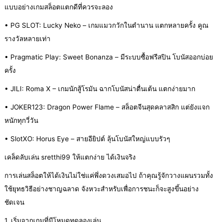
แบบอย่างเกมสล็อตแตกดีที่ควรจะลอง
• PG SLOT: Lucky Neko – เกมแมวกวักในตำนาน แตกหลายครั้ง คูณ
รางวัลหลายเท่า
• Pragmatic Play: Sweet Bonanza – มีระบบซื้อฟรีสปิน โบนัสออกบ่อย
ครั้ง
• JILI: Roma X – เกมนักสู้โรมัน ฉากโบนัสน่าตื่นเต้น แตกง่ายมาก
• JOKER123: Dragon Power Flame – สล็อตจีนสุดคลาสสิก แต่ยังแจก
หนักทุกวี่วัน
• SlotXO: Horus Eye – สายอียิปต์ ลุ้นโบนัสใหญ่แบบรัวๆ
เคล็ดลับเล่น sretthi99 ให้แตกง่าย ได้เงินจริง
การเล่นสล็อตให้ได้เงินไม่ใช่แค่พึ่งดวงเสมอไป ถ้าคุณรู้จักวางแผนรวมทั้ง
ใช้ยุทธวิธีอย่างชาญฉลาด จังหวะสำหรับเพื่อการชนะก็จะสูงขึ้นอย่าง
ชัดเจน
1. เริ่มจากเกมที่มีโหมดทดลองเล่น