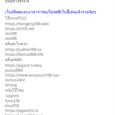
มันอย่างจริงใจ
เว็บสล็อตและบาคาร่าของโครตดีเว็บนี้เล่นแล้วรวยจัดๆ
โจ๊กเกอร์123
https://hengjing168.wiki
https://jin55.net
slot99
slot66
สล็อตเว็บตรง
https://judhai168.co
https://bonus888.life
สล็อต888
https://pgslot.today
pussy888
https://www.sexyauto168.xyz
slotxo24hr
slotpg
หนังโป๊ไทย
1xbetth
funny18
kiss918
https://pgslotth.io