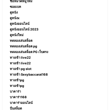
ชื่อหมวดหมู่ใหม่
ซอยเบท
ดูหนัง
ดูหนังx
ดูหนังออนไลน์
ดูหนังออนไลน์ 2023
ดูหนังใหม่
ทดลองเล่นสล็อต
ทดลองเล่นสล็อต pg
ทดลองเล่นสล็อต PG เว็บตรง
ทางเข้า live22
ทางเข้า live22
ทางเข้า pg slot
ทางเข้า Sexybaccarat168
ทางเข้าpg
ทางเข้าpg
บาคาร่า
บาคาร่า168
บาคาร่าออนไลน์
ปั่นสล็อต