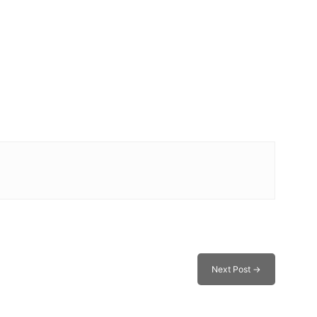
Next Post
→