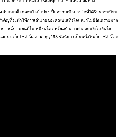
ม่มีอย่างต่ำ โบนัสแตกหนักทุกเกม เข้าเล่นไม่ผิดหวัง
 การเล่นเกมสล็อตออนไลน์แปลงเป็นความเบิกบานใจที่ได้รับความนิยม
ื่องสำคัญที่จะทำให้การเล่นเกมของคุณบันเทิงใจและก็ไม่มีอันตรายมาก
สบการณ์การเล่นที่ไม่เหมือนใคร พร้อมกับการฝากถอนที่เร็วทันใจ
นอแนะ เว็บไซต์สล็อต happy168 ซึ่งนับว่าเป็นหนึ่งในเว็บไซต์สล็อต