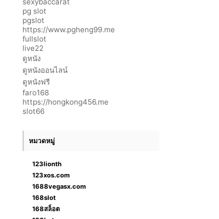
sexybaccarat
pg slot
pgslot
https://www.pgheng99.me
fullslot
live22
ดูหนัง
ดูหนังออนไลน์
ดูหนังฟรี
faro168
https://hongkong456.me
slot66
หมวดหมู่
123lionth
123xos.com
1688vegasx.com
168slot
168สล็อต