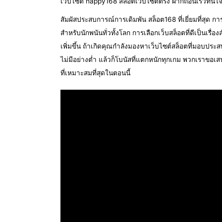
เว็บไซต์ happy168 สล็อตเว็บไซต์ตรง ฝากถอนเร็วทันใจ ไ
สัมผัสประสบการณ์การเดิมพัน สล็อต168 ที่เยี่ยมที่สุด
สำหรับนักพนันทั่วทั้งโลก การเลือกเว็บสล็อตที่ดีเป็นเร
เพิ่มขึ้น ถ้าเกิดคุณกำลังมองหาเว็บไซต์สล็อตที่มอบประ
ไม่มีอย่างต่ำ แล้วก็โบนัสที่แตกหนักทุกเกม พวกเราขอเส
ที่เหมาะสมที่สุดในตอนนี้