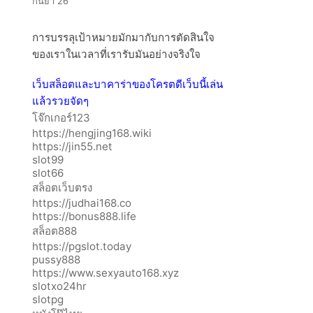
กันยา 26
การบรรลุเป้าหมายมักมากับการตัดสินใจ
ของเราในเวลาที่เรารับมันอย่างจริงใจ
เว็บสล็อตและบาคาร่าของโครตดีเว็บนี้เล่น
แล้วรวยจัดๆ
โจ๊กเกอร์123
https://hengjing168.wiki
https://jin55.net
slot99
slot66
สล็อตเว็บตรง
https://judhai168.co
https://bonus888.life
สล็อต888
https://pgslot.today
pussy888
https://www.sexyauto168.xyz
slotxo24hr
slotpg