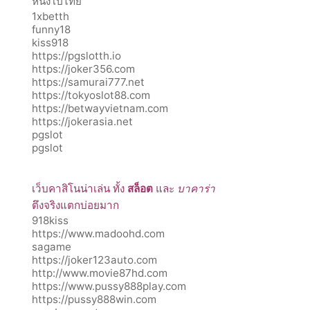
หนังโป๊ไทย
1xbetth
funny18
kiss918
https://pgslotth.io
https://joker356.com
https://samurai777.net
https://tokyoslot88.com
https://betwayvietnam.com
https://jokerasia.net
pgslot
pgslot
เว็บคาสิโนน่าเล่น ทั้ง
สล็อต
และ
บาคาร่า
ตึงจริงแตกบ่อยมาก
918kiss
https://www.madoohd.com
sagame
https://joker123auto.com
http://www.movie87hd.com
https://www.pussy888play.com
https://pussy888win.com