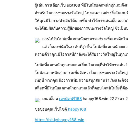
ผู้เล่น การเลือกเว็บ slot168 ที่มีโบนัสแตกหนักทุกเกมจึง
สำหรับในการชนะรางวัลใหญ่ โดยเฉพาะอย่างยิ่งในเกมที่ม
ให้คุณมีโอกาสทำเงินได้มากขึ้น ทำให้การเล่นสล็อตออนไลน์ส
จะได้สัมผัสกับความรู้สึกของการชนะรางวัลใหญ่ ซึ่งเป็น
การได้รับโบนัสที่แตกหนักสามารถช่วยเพิ่มเครดิตใน
แล้วก็ลองพนันในระดับที่สูงขึ้น โบนัสที่แตกหนักจะก่
ทราบดีว่าคุณมีโอกาสที่กำลังจะได้รับรางวัลใหญ่ในทุก
โบนัสที่แตกหนักทุกเกมยอดเยี่ยมในเหตุที่ทำให้การเล่น 16
โบนัสแตกหนักสามารถเพิ่มจังหวะในการชนะรางวัลใหญ่ร
เหตุนี้ หากคุณต้องการเพิ่มความสนุกสนานร่าเริงและก็จ
สล็อตที่มีโบนัสแตกหนักทุกเกมแล้วก็ตอบโจทย์ในสิ่งที่ต้
เกมสล็อต
เครดิตฟรี168
happy168.win 22 สิงหา 2
ขอขอบคุณเว็ปไซต์
happy168
https://bit.ly/happy168-win