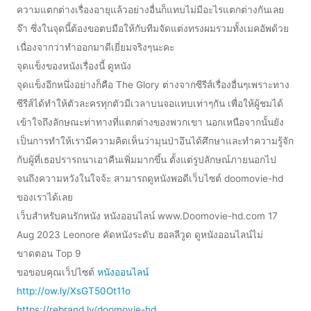
ความแตกต่างเรื่องอายุแล้วอย่างอื่นก็แทบไม่มีอะไรแตกต่างกันเลย
จ๊า ซึ่งในจุดนี้ต้องขอตบมือให้กับทีมจัดแต่งทรงผมรวมทั้งเมคอัพด้วย
เนื่องจากว่าทำออกมาดีเยี่ยมจริงๆนะคะ
จุดแข็งของหนังเรื่องนี้ ดูหนัง
จุดแข็งอีกหนึ่งอย่างก็คือ The Glory ต่างจากซีรีส์เรื่องอื่นๆเพราะทาง
ซีรีส์ได้ทำให้ตัวละครทุกตัวมีเวลาบนจอแทบเท่าๆกัน เพื่อให้ผู้ชมได้
เข้าใจถึงลักษณะท่าทางที่แตกต่างของพวกเขา นอกเหนือจากนั้นยัง
เป็นการทำให้เรามีความคิดเห็นว่ามุนป่าอึนได้ศึกษาและทำความรู้จัก
กับผู้ที่เธอปรารถนาเอาคืนเพิ่มมากขึ้น ตั้งแต่รูปลักษณ์ภายนอกไป
จนถึงความหวังในใจจ้ะ สามารถดูหนังพอดีเว็บไซต์ doomovie-hd
ของเราได้เลย
เว็บสำหรับคนรักหนัง หนังออนไลน์ www.Doomovie-hd.com 17
Aug 2023 Leonore คัดหนังระดับ ฮอลลีวูด ดูหนังออนไลน์ไม่
ขาดตอน Top 9
ขอขอบคุณเว็ปไซต์
หนังออนไลน์
http://ow.ly/XsGT50Ot11o
https://rebrand.ly/doomovie-hd