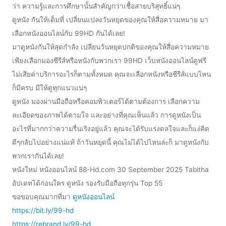
ว่า ความรู้และการศึกษานั้นสำคัญกว่าเชื้อสายบริสุทธิ์แน่ๆ
ดูหนัง กันให้เต็มที่ เปลี่ยนแปลงวันหยุดของคุณให้สื่อความหมาย มา
เลือกหนังออนไลน์กับ 99HD กันได้เลย!
มาดูหนังกันให้สุดกำลัง เปลี่ยนวันหยุดปกติของคุณให้สื่อความหมาย
เพียงเลือกมองซีรีส์หรือหนังกับพวกเรา 99HD เว็บหนังออนไลน์ดูฟรี
ไม่เสียค่าบริการอะไรก็ตามทั้งหมด คุณจะเลือกหนังหรือซีรีส์แบบไหน
ก็มีครบ มีให้ดูทุกแนวแน่ๆ
ดูหนัง มองผ่านมือถือหรือคอมพิวเตอร์ได้ตามต้องการ เลือกความ
ละเอียดของภาพได้ตามใจ และอย่างที่คุณเห็นแล้ว การดูหนังเป็น
อะไรที่มากกว่าความรื่นเริงอยู่แล้ว คุณจะได้รับแรงดลใจและก็แง่คิด
ดีๆกลับไปอย่างแน่แท้ ถ้าวันหยุดนี้ คุณไม่ได้ไปไหนล่ะก็ มาดูหนังกับ
พวกเรากันได้เลย!
หนังใหม่ หนังออนไลน์ 88-Hd.com 30 September 2025 Tabitha
อัปเดทได้ก่อนใคร ดูหนัง รองรับมือถือทุกรุ่น Top 55
ขอขอบคุณมากที่มา
ดูหนังออนไลน์
https://bit.ly/99-hd
https://rebrand.ly/99-hd