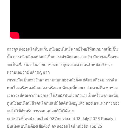
การดูหนังออนไลน์บนเว็บหนังออนไลน์ พากย์ไทยให้สนุกมากเพิ่มขึ้น
นั้น การหลีกเลี่ยงสปอยล์เป็นสาระสำคัญเลยล่ะขอรับ มันบางครั้งอาจ
จะเป็นเรื่องน้อยในสายตาของบางบุคคล แต่ว่าคนรักหนังจริงๆจะ
ทราบเลยว่ามันสำคัญมาก
เพราะมันเป็นการรักษาความสนุกของหนังตั้งแต่ต้นจนถึงจบ การค้น
พบเรื่องจริงของนักแสดง หรือฉากหักมุมที่พวกเราไม่คาดคิด ทุกช่วง
เวลาจะมีคุณค่าถ้าพวกเราได้สัมผัสมันด้วยตัวเองเป็นครั้งแรก ฉะนั้น
ดูหนังออนไลน์ ถ้าคนใดกันแน่มีลิสต์หนังอยู่แล้ว ลองเอาแนวทางของ
ผมไปใช้สำหรับการหลบสปอยล์กันได้เลย
ถูกลิขสิทธิ์ ดูหนังออนไลน์ 037movie.net 13 July 2026 Rosalyn
บันเทิงแบบไม่ต้องเสียตังค์ ดูหนังออนไลน์ หนังฮิต Top 25