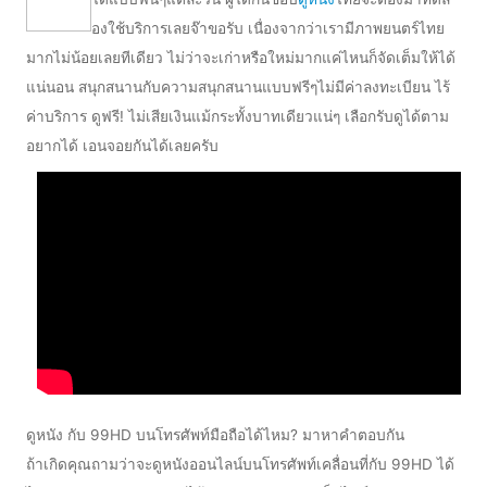
องใช้บริการเลยจ๊าขอรับ เนื่องจากว่าเรามีภาพยนตร์ไทย
มากไม่น้อยเลยทีเดียว ไม่ว่าจะเก่าหรือใหม่มากแค่ไหนก็จัดเต็มให้ได้
แน่นอน สนุกสนานกับความสนุกสนานแบบฟรีๆไม่มีค่าลงทะเบียน ไร้
ค่าบริการ ดูฟรี! ไม่เสียเงินแม้กระทั้งบาทเดียวแน่ๆ เลือกรับดูได้ตาม
อยากได้ เอนจอยกันได้เลยครับ
ดูหนัง กับ 99HD บนโทรศัพท์มือถือได้ไหม? มาหาคำตอบกัน
ถ้าเกิดคุณถามว่าจะดูหนังออนไลน์บนโทรศัพท์เคลื่อนที่กับ 99HD ได้