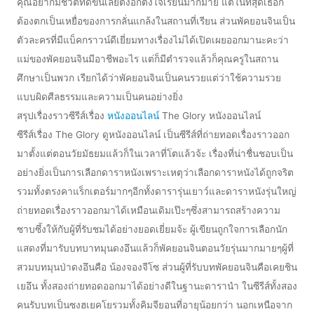
คุณอยากมีชีวิตที่ดีขึ้นเลยตั้งอกตั้งใจเรียนมากมาย แต่ในที่สุดเธอก็
ต้องตกเป็นเหยื่อของการกลั่นแกล้งในสถานที่เรียน ส่วนพัคยอนจินเป็น
ตัวละครที่มีแบ็คกราวน์ดีเยี่ยมทางเรื่องไม่ได้เปิดเผยออกมานะคะว่า
แม่ของพัคยอนจินมีอาชีพอะไร แต่ก็มีตำรวจแล้วก็คุณครูในสถาน
ศึกษาเป็นพวก เรียกได้ว่าพัคยอนจินเป็นคนรวยแต่ว่าใช้ความรวย
แบบผิดศีลธรรมและความเป็นคนอย่างยิ่ง
สรุปเรื่องราวซีรีส์เรื่อง
หนังออนไลน์
The Glory หนังออนไลน์
ซีรีส์เรื่อง The Glory ดูหนังออนไลน์ เป็นซีรีส์ที่ถ่ายทอดเรื่องราวออก
มาตั้งแต่ตอนวัยมัธยมแล้วก็ในเวลาที่โตแล้วจ้ะ เรื่องที่น่าชื่นชอบเป็น
อย่างยิ่งเป็นการเลือกดาราหนังเพราะเหตุว่าเลือกดาราหนังได้ถูกจริต
รวมทั้งตรงคาแร็กเตอร์มากๆอีกทั้งดารารุ่นเยาว์และดาราหนังรุ่นใหญ่
ถ่ายทอดเรื่องราวออกมาได้เหมือนเดิมเป๊ะๆซึ่งสามารถสร้างความ
ซาบซึ้งให้กับผู้ที่รับชมได้อย่างยอดเยี่ยมจ้ะ ผู้เขียนถูกใจการเลือกนัก
แสดงที่มารับบทบาทมุนดงอึนแล้วก็พัคยอนจินตอนวัยรุ่นมากมายๆผู้ที่
สวมบทมุนป่าดงอึนคือ น้องจองจีโซ ส่วนผู้ที่รับบทพัคยอนจินคือเคยชิน
เยอึน ทั้งสองถ่ายทอดออกมาได้อย่างดีในฐานะดารานำ ในซีรีส์ทั้งสอง
คนรับบทเป็นซงฮเยคโยรวมทั้งคิมจียอนที่อายุน้อยกว่า นอกเหนือจาก