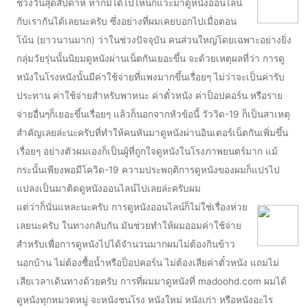
ช่วงวันสุดสัปดาห์ หากมิได้ไปไหนก็แวะมาดูหนังออนไลน์
กับเรากันได้เลยนะครับ ซึ่งอย่างที่ผมเคยบอกไปเมื่อตอน
โน้น (ยาวนานมาก) ว่าในช่วงปัจจุบัน คนส่วนใหญ่โดยเฉพาะอย่างยิ่ง
กลุ่มวัยรุ่นนั้นนิยมดูหนังผ่านเน็ตกันเยอะขึ้น จะด้วยเหตุผลที่ว่า การดู
หนังในโรงหนังนั้นมีค่าใช้จ่ายที่แพงมากขึ้นเรื่อยๆ ไม่ว่าจะเป็นค่ารับ
ประทาน ค่าใช้จ่ายสำหรับพาหนะ ค่าตั๋วหนัง ค่าป็อปคอร์น หรือราย
จ่ายอื่นๆก็เยอะขึ้นเรื่อยๆ แล้วก็นอกจากหัวข้อนี้ วัววิด-19 ก็เป็นสาเหตุ
สำคัญเลยล่ะนะครับที่ทำให้คนหันมาดูหนังผ่านอินเตอร์เน็ตกันเพิ่มขึ้น
เรื่อยๆ อย่างตัวผมเองก็เป็นผู้ที่ถูกใจดูหนังในโรงภาพยนตร์มาก แม้
กระนั้นเพียงพอมีโควิด-19 ความประพฤติการดูหนังของผมก็แปรไป
แปลงเป็นมาติดดูหนังออนไลน์ไปเลยล่ะครับผม
แต่ว่าก็นั่นแหละนะครับ การดูหนังออนไลน์ก็ไม่ใช่เรื่องห่วย
เลยนะครับ ในทางกลับกัน มันช่วยทำให้ผมออมค่าใช้จ่าย
สำหรับเพื่อการดูหนังไปได้จำนวนมากผมไม่ต้องกินข้าว
นอกบ้าน ไม่ต้องซื้อน้ำหรือป็อปคอร์น ไม่ต้องเสียค่าตั๋วหนัง แถมไม่
เสียเวลาเดินทางด้วยครับ การที่ผมมาดูหนังที่ madoohd.com ผมได้
ดูหนังทุกหมวดหมู่ จะหนังชนโรง หนังใหม่ หนังเก่า หรือหนังอะไร