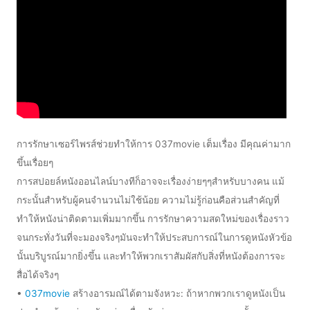
การรักษาเซอร์ไพรส์ช่วยทำให้การ 037movie เต็มเรื่อง มีคุณค่ามาก
ขึ้นเรื่อยๆ
การสปอยล์หนังออนไลน์บางทีก็อาจจะเรื่องง่ายๆๆสำหรับบางคน แม้
กระนั้นสำหรับผู้คนจำนวนไม่ใช้น้อย ความไม่รู้ก่อนคือส่วนสำคัญที่
ทำให้หนังน่าติดตามเพิ่มมากขึ้น การรักษาความสดใหม่ของเรื่องราว
จนกระทั่งวันที่จะมองจริงๆมันจะทำให้ประสบการณ์ในการดูหนังหัวข้อ
นั้นบริบูรณ์มากยิ่งขึ้น และทำให้พวกเราสัมผัสกับสิ่งที่หนังต้องการจะ
สื่อได้จริงๆ
•
037movie
สร้างอารมณ์ได้ตามจังหวะ: ถ้าหากพวกเราดูหนังเป็น