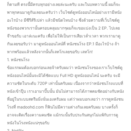
ก็ตามที ตรงนี้มีครบทุกอย่างเลยล่ะนะครับ และในบทความนี้ ผมก็จะ
พาทุกคนมาดูกันเลยนะครับว่า เว็บไซต์ดูหนังออนไลน์อย่างเรามีหนัง
อะไรบ้าง มีซีรีส์รึเปล่า แล้วมีชนิดไหนบ้าง ซึ่งด้วยความที่เว็บไซต์ดู
หนังของพวกเรานั้นครอบคลุมมากๆผมก็จะขอแบ่งเป็น 2 EP. ไปเลย
จ๊าขอรับ เอาล่ะนะครับ เพื่อไม่ให้เป็นการเสียเวล่ำเวลา พวกเรามาดู
กันเลยขอรับว่า มาดูหนังออนไลน์ที่ หนังชนโรง EP.1 มีอะไรบ้าง ถ้า
หากพร้อมแล้วหลังจากนั้นก็เลทโกเลยขอรับ เลทโก!
1. หนังชนโรง
ข้อแรกผมต้องบอกก่อนเลยจ้าครับผมว่า หนังชนโรงของเราเว็บไซต์ดู
หนังออนไลน์นั้นจะมิได้ชัดแบบ Full HD ดูหนังออนไลน์ นะครับ จะมี
ความชัดในระดับ 720P เท่านั้นครับผม เนื่องจากว่าหนังชนโรงแบบที่
หนังเข้าปุ๊บ เราเอามาปั๊บนั้น มันไม่สามารถได้ภาพคมชัดอย่างกับหนัง
ที่อยู่ในระบบสตรีมมิ่งนั่นเองครับผม แต่ว่าผมบอกเลยว่า การดูหนังชน
โรงที่ madoohd.com ก็ฟินไม่มีความต่างกันเลยครับผม บางครั้งก็
อาจจะติดเรื่องความคมชัด แม้กระนั้นรับประกันสนุกไม่แพ้กับการดู
หนังในโรงหนังแน่ๆขอรับ
2. Netflix