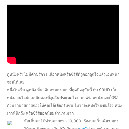
ดูหนังฟรี! ไม่มีค่าบริการ เลือกหนังหรือซีรีส์ที่ถูกอกถูกใจแล้วเอนหน้า
จอยได้เลย!
หนึ่งในเว็บ ดูหนัง ที่น่าจับตามองเยอะที่สุดปัจจุบันนี้ กับ 99HD เว็บ
หนังออนไลน์ยอดนิยมสูงที่สุดในประเทศไทย มาพร้อมหนังและก็ซีรีส์
ดังมากมายก่ายกองให้คุณได้เลือกรับชม ไม่ว่าจะหนังใหม่ชนโรง หนัง
เก่าที่นึกถึง หรือซีรีส์ยอดนิยมจำนวนมาก
จัดเต็มมาให้ท่านมากกว่า 10,000 เรื่องบนเว็บเดียว มอง
ได้แบบฟินๆแต่ละวัน ผู้ใดกันชอบ
ดูหนัง
ไทยจะต้องมาทดล