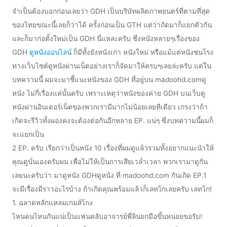
จำเป็นต้องบอกก่อนเลยว่า GDH เป็นบริษัทผลิตภาพยนตร์ที่ตามที่สุด
ของไทยขณะนี้เลยก็ว่าได้ ครั้งก่อนเป็น GTH แต่ว่าถัดมาก็แยกตัวกัน
และก็มาก่อตั้งใหม่เป็น GDH นี่แหละครับ ซึ่งหนังหลายๆเรื่องของ
GDH
ดูหนังออนไลน์
ก็มีทั้งยังหนังเก่า หนังใหม่ หรือแม้แต่หนังชนโรง
ทางเว็บไซต์ดูหนังผ่านเน็ตอย่างเราก็จัดมาให้ครบๆเลยล่ะครับ แต่ใน
บทความนี้ ผมจะมาชี้แนะหนังของ GDH ที่อยู่บน madoohd.comดู
หนัง ไม่กี่เรื่องแค่นั้นครับ เพราะเหตุว่าหนังของค่าย GDH บนเว็บดู
หนังผ่านอินเตอร์เน็ตของพวกเรามีมากไม่น้อยเลยทีเดียว เกรงว่าถ้า
เกิดจะรีวิวทั้งผองคงจะต้องต่อกันอีกหลาย EP. แน่ๆ ซึ่งบทความนี้ผมก็
จะแยกเป็น
2 EP. ครับ เรียกว่าเป็นหนัง 10 เรื่องที่ผมดูแล้วรวมทั้งอยากแนะนำให้
คุณดูนั่นเองครับผม เพื่อไม่ให้เป็นการเสียเวล่ำเวลา พวกเรามาดูกัน
เลยนะครับว่า มาดูหนัง GDHดูหนัง ที่ madoohd.com กันเถิด EP.1
จะมีเรื่องมีราวอะไรบ้าง ถ้าเกิดคุณพร้อมแล้วก็เลทโกเลยครับ เลทโก!
1. ฉลาดหลักแหลมเกมส์โกง
ไหนคนไหนกันแน่เป็นแฟนคลับอาจารย์พี่ลินยกมือขึ้นหน่อยขอรับ!