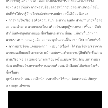
ประจำจะรู้เลยว่า หนังแต่ละเรื่องมันผ่านการวางแผนรวมทั้งวาง
จังหวะเอาไว้แล้ว การทราบข้อมูลล่วงหน้าก่อนว่าจะกำเนิดอะไรขึ้น
มันก็ทำให้เรารู้สึกหรือสัมผัสกับอารมณ์เหล่านั้นได้ลดน้อยลง
• การทายใจเรื่องเองคือความสนุก: ระหว่างดูหนัง พวกเราบางทีก็อาจ
จะเสนอคำถาม คาดคะเนเรื่อง หรือสร้างทฤษฎีของตนเองขึ้นมา มันก็
ทำให้หนังสนุกสนานเยอะขึ้นเรื่อยๆระหว่างที่มอง แม้กระนั้นถ้าหาก
พวกเราทราบก่อนอยู่แล้ว ความสนุกในส่วนนี้ก็จะหายไปเลยโดยทันที
• ความตรึงใจจะแจ่มแจ้งกว่า: หนังบางเรื่องไม่ได้ชนะใจพวกเราจาก
ฉากยอดเยี่ยมอะไรเลยครับ แม้กระนั้นชนะด้วยความรู้สึกที่เกิดขึ้นส่วน
ท้ายเรื่อง พอเราได้เผชิญกาณณ์อย่างงั้นแบบสดใหม่โดยไม่ทราบมา
ก่อน มันก็จะสร้างความจำของฉากหรือหนังหัวข้อนั้นได้แจ่มแจ้งเพิ่ม
ขึ้นเรื่อยๆ
ดูหนัง บนเว็บหนังออนไลน์ บรรยายไทยให้สนุกเต็มอารมณ์ เก็บทุก
ความลุ้นไปจนจบ