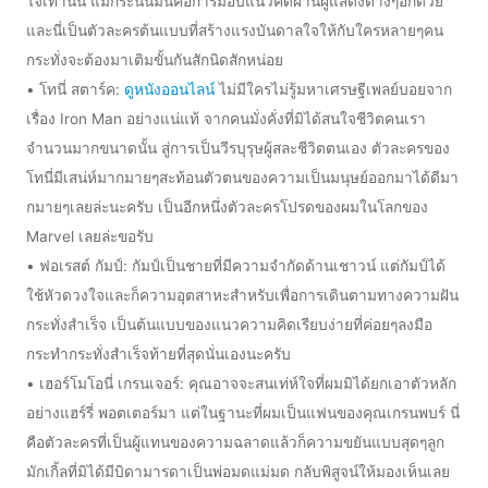
ใจเท่านั้น แม้กระนั้นมันคือการมอบแนวคิดผ่านผู้แสดงต่างๆอีกด้วย
และนี่เป็นตัวละครต้นแบบที่สร้างแรงบันดาลใจให้กับใครหลายๆคน
กระทั่งจะต้องมาเติมขั้นกันสักนิดสักหน่อย
• โทนี่ สตาร์ค:
ดูหนังออนไลน์
ไม่มีใครไม่รู้มหาเศรษฐีเพลย์บอยจาก
เรื่อง Iron Man อย่างแน่แท้ จากคนมั่งคั่งที่มิได้สนใจชีวิตคนเรา
จำนวนมากขนาดนั้น สู่การเป็นวีรบุรุษผู้สละชีวิตตนเอง ตัวละครของ
โทนี่มีเสน่ห์มากมายๆสะท้อนตัวตนของความเป็นมนุษย์ออกมาได้ดีมา
กมายๆเลยล่ะนะครับ เป็นอีกหนึ่งตัวละครโปรดของผมในโลกของ
Marvel เลยล่ะขอรับ
• ฟอเรสต์ กัมป์: กัมป์เป็นชายที่มีความจำกัดด้านเชาวน์ แต่กัมป์ได้
ใช้หัวดวงใจและก็ความอุตสาหะสำหรับเพื่อการเดินตามทางความฝัน
กระทั่งสำเร็จ เป็นต้นแบบของแนวความคิดเรียบง่ายที่ค่อยๆลงมือ
กระทำกระทั่งสำเร็จท้ายที่สุดนั่นเองนะครับ
• เฮอร์โมโอนี่ เกรนเจอร์: คุณอาจจะสนเท่ห์ใจที่ผมมิได้ยกเอาตัวหลัก
อย่างแฮร์รี่ พอตเตอร์มา แต่ในฐานะที่ผมเป็นแฟนของคุณเกรนพบร์ นี่
คือตัวละครที่เป็นผู้แทนของความฉลาดแล้วก็ความขยันแบบสุดๆลูก
มักเกิ้ลที่มิได้มีบิดามารดาเป็นพ่อมดแม่มด กลับพิสูจน์ให้มองเห็นเลย