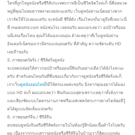
ใครที่ถูกใจดูหนังหรือซีรีส์ประเทศเกาหลีเป็นชีวิตจิตใจล่ะก็ นี่คือหมวด
หมู่ที่คุณไม่สมควรพลาดเลยล่ะนะครับ เว็บดูหนังผ่านเน็ตอย่างพวก
เราจัดให้ไปเลยนะครับ จะหนังดี ซีรีส์ดัง เรื่องไหนๆก็มาดูถึงที่เหมาะนี่
ที่ madoohd.com หนังชนโรง เลยขอรับ ผมบอกเลยว่า อปป้าหรือออ
นนี่เล่นเรื่องไหน คุณก็ได้มองแน่นอน ด้วยเหตุว่าที่เว็บดูหนังผ่าน
อินเตอร์เน็ตของเรามีครบแน่นอนครับ ที่สำคัญ ความชัดระดับ HD
เลยจ๊าขอรับ
5. ภาพยนตร์ฝรั่ง / ซีรีส์ฝรั่งดูหนัง
จะปลดปล่อยให้สาวกอปป้าหรือออนนี่ฟินกันอย่างเดียวได้ยังไงล่ะนะ
ครับ สำหรับคนไหนกันที่ชื่นชอบเกี่ยวกับการดูหนังหรือซีรีส์ฝรั่งล่ะก็
เราเว็บ
ดูหนังออนไลน์
ก็มีให้ครบเลยค่ะขอรับ ยิ่งหากคุณอยากได้มอง
แบบ HD ล่ะก็ ผมบอกเลยว่า ฟินกันแบบสุดๆเพราะเหตุว่าทั้งยังภาพ
และเสียงชัดแบบโคตรๆงานภาพหรือเอฟเฟคก์ตระการตาสไตล์ฮอลีวู้
ดได้ดูแบบจัดเต็มแน่ๆครับ
6. ภาพยนตร์จีน / ซีรีส์จีน
คนชอบดูหนังจีนหรือซีรีส์พลังภายในไม่ต้องรู้สึกน้อยเนื้อต่ำใจไปครับ
ผม เนื่องจากกระแสการดูหนังหรือซีรีส์จีนในบ้านเราก็ฮิตแบบถล่ม