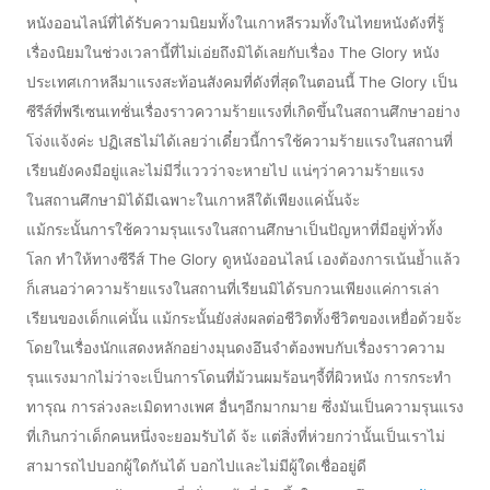
หนังออนไลน์ที่ได้รับความนิยมทั้งในเกาหลีรวมทั้งในไทยหนังดังที่รู้
เรื่องนิยมในช่วงเวลานี้ที่ไม่เอ่ยถึงมิได้เลยกับเรื่อง The Glory หนัง
ประเทศเกาหลีมาแรงสะท้อนสังคมที่ดังที่สุดในตอนนี้ The Glory เป็น
ซีรีส์ที่พรีเซนเทชั่นเรื่องราวความร้ายแรงที่เกิดขึ้นในสถานศึกษาอย่าง
โจ่งแจ้งค่ะ ปฏิเสธไม่ได้เลยว่าเดี๋ยวนี้การใช้ความร้ายแรงในสถานที่
เรียนยังคงมีอยู่และไม่มีวี่แววว่าจะหายไป แน่ๆว่าความร้ายแรง
ในสถานศึกษามิได้มีเฉพาะในเกาหลีใต้เพียงแค่นั้นจ้ะ
แม้กระนั้นการใช้ความรุนแรงในสถานศึกษาเป็นปัญหาที่มีอยู่ทั่วทั้ง
โลก ทำให้ทางซีรีส์ The Glory ดูหนังออนไลน์ เองต้องการเน้นย้ำแล้ว
ก็เสนอว่าความร้ายแรงในสถานที่เรียนมิได้รบกวนเพียงแค่การเล่า
เรียนของเด็กแค่นั้น แม้กระนั้นยังส่งผลต่อชีวิตทั้งชีวิตของเหยื่อด้วยจ้ะ
โดยในเรื่องนักแสดงหลักอย่างมุนดงอึนจำต้องพบกับเรื่องราวความ
รุนแรงมากไม่ว่าจะเป็นการโดนที่ม้วนผมร้อนๆจี้ที่ผิวหนัง การกระทำ
ทารุณ การล่วงละเมิดทางเพศ อื่นๆอีกมากมาย ซึ่งมันเป็นความรุนแรง
ที่เกินกว่าเด็กคนหนึ่งจะยอมรับได้ จ้ะ แต่สิ่งที่ห่วยกว่านั้นเป็นเราไม่
สามารถไปบอกผู้ใดกันได้ บอกไปและไม่มีผู้ใดเชื่ออยู่ดี