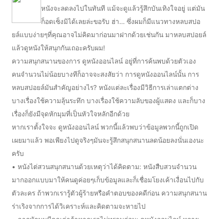
หนังจะลดลงไปในทันที แม้จะดูแล้วรู้สึกบันเทิงใจอยู่ แต่มัน
ก็อดเซ็งมิได้เลยล่ะขอรับ ฮ่า… ซึ่งผมก็มีแนวทางหลบสปอ
ยล์แบบง่ายๆที่คุณอาจไม่คิดมาก่อนมาฝากด้วยเช่นกัน มาหลบสปอยล์
แล้วดูหนังให้สนุกกันเถอะครับผม!
ความสนุกสนานของการ ดูหนังออนไลน์ อยู่ที่การค้นพบด้วยตัวเอง
คนจำนวนไม่น้อยบางทีก็อาจจะสงสัยว่า การดูหนังออนไลน์นั้น การ
หลบสปอยล์มันสำคัญอย่างไร? หนังแต่ละเรื่องมีวิธีการเล่าแตกต่าง
บางเรื่องใช้ความลุ้นระทึก บางเรื่องใช้ความลับของผู้แสดง และก็บาง
เรื่องก็ยังมีจุดหักมุมที่เป็นหัวใจหลักอีกด้วย
หากเราตั้งใจจะ ดูหนังออนไลน์ พวกนี้แล้วพบว่าข้อมูลพวกนี้ถูกเปิด
เผยมาแล้ว พอเพียงไปดูจริงๆมันจะรู้สึกสนุกสนานลดน้อยลงนั่นเองนะ
ครับ
• หนังไต่สวนสนุกสนานด้วยเหตุว่าได้คิดตาม: หนังสืบสวนจำนวน
มากออกแบบมาให้คนดูค่อยๆเก็บข้อมูลและก็เชื่อมโยงเค้าเงื่อนไปกับ
ตัวละคร ถ้าพวกเรารู้ตัวผู้ร้ายหรือคำตอบของคดีก่อน ความสนุกสนาน
ร่าเริงจากการได้วิเคราะห์และคิดตามจะหายไป