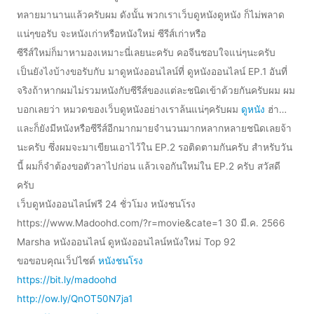
ทลายมานานแล้วครับผม ดังนั้น พวกเราเว็บดูหนังดูหนัง ก็ไม่พลาด
แน่ๆขอรับ จะหนังเก่าหรือหนังใหม่ ซีรีส์เก่าหรือ
ซีรีส์ใหม่ก็มาหามองเหมาะนี่เลยนะครับ คอจีนชอบใจแน่ๆนะครับ
เป็นยังไงบ้างขอรับกับ มาดูหนังออนไลน์ที่ ดูหนังออนไลน์ EP.1 อันที่
จริงถ้าหากผมไม่รวมหนังกับซีรีส์ของแต่ละชนิดเข้าด้วยกันครับผม ผม
บอกเลยว่า หมวดของเว็บดูหนังอย่างเราล้นแน่ๆครับผม
ดูหนัง
ฮ่า…
และก็ยังมีหนังหรือซีรีส์อีกมากมายจำนวนมากหลากหลายชนิดเลยจ้า
นะครับ ซึ่งผมจะมาเขียนเอาไว้ใน EP.2 รอติดตามกันครับ สำหรับวัน
นี้ ผมก็จำต้องขอตัวลาไปก่อน แล้วเจอกันใหม่ใน EP.2 ครับ สวัสดี
ครับ
เว็บดูหนังออนไลน์ฟรี 24 ชั่วโมง หนังชนโรง
https://www.Madoohd.com/?r=movie&cate=1 30 มี.ค. 2566
Marsha หนังออนไลน์ ดูหนังออนไลน์หนังใหม่ Top 92
ขอขอบคุณเว็ปไซต์
หนังชนโรง
https://bit.ly/madoohd
http://ow.ly/QnOT50N7ja1