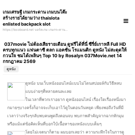
Skip
เกมเศรษฐี เกมกระดาน เกมบนโต๊ะ
to
สร้างรายได้ยามว่าง thaislota
content
enlisted backpack slot
https://locoboard.net บอร์ดเกม เกมกระดาน
เกมเศรษฐีเปิดใหม่ เครดิตฟรี ได้เงินเร็ว เป็น
เศรษฐีกันจริงๆ พบกับเกมส์สล็อตที่ใช้เทคโนโลยี
037movie ไม่ต้องเสียรายเดือน ดูฟรีได้ที่นี่ ซีรี่ย์เกาหลี Full HD
5G กับ PGSlot5g dewapoker99 poker lounge
ครบทุกแนว แฟนตาซี ตลก แอคชั่น โรแมนติก ดูหนัง ไม่สะดุดให้
99
กวนใจ ชมได้เพลินๆ Top 10 by Rosalyn 037Movie.net 14
กรกฎาคม 2569
ดูหนัง
ดูหนัง บนเว็บหนังออนไลน์แบบไม่โดนสปอยล์กับวิธีหลบ
แบบง่ายๆที่หลายคนละเลย
ในเวลาที่พวกเราอยาก ดูหนังออนไลน์ เรื่องใดเรื่องหนึ่งมา
กมายๆบางครั้งก็อาจจะเก็บเอาไว้ดูในตอนวันหยุด เพียงพอถึงวันที่มี
เวลาว่างจริงๆกลับพบคนพูดถึงตอนจบ พบภาพสำคัญจากฉากหักมุม
หรือแม้แต่ข้อคิดเห็นที่บอกใบ้เนื้อหาของหนังแบบเต็มๆ
โดยไม่เจตนาก็ตาม ผมบอกเลยว่า ความระทึกใจในการดู