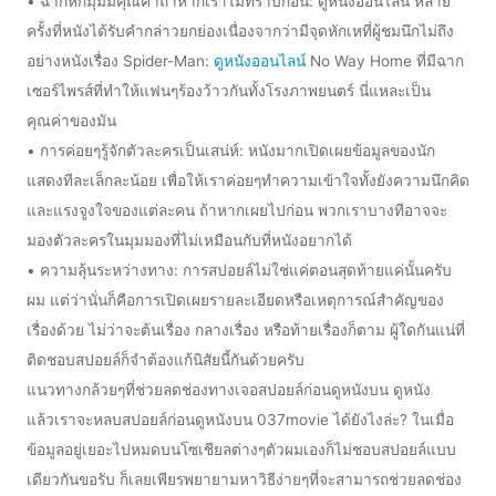
• ฉากหักมุมมีคุณค่าถ้าหากเราไม่ทราบก่อน: ดูหนังออนไลน์ หลาย
ครั้งที่หนังได้รับคำกล่าวยกย่องเนื่องจากว่ามีจุดหักเหที่ผู้ชมนึกไม่ถึง
อย่างหนังเรื่อง Spider-Man:
ดูหนังออนไลน์
No Way Home ที่มีฉาก
เซอร์ไพรส์ที่ทำให้แฟนๆร้องว้าวกันทั้งโรงภาพยนตร์ นี่แหละเป็น
คุณค่าของมัน
• การค่อยๆรู้จักตัวละครเป็นเสน่ห์: หนังมากเปิดเผยข้อมูลของนัก
แสดงทีละเล็กละน้อย เพื่อให้เราค่อยๆทำความเข้าใจทั้งยังความนึกคิด
และแรงจูงใจของแต่ละคน ถ้าหากเผยไปก่อน พวกเราบางทีอาจจะ
มองตัวละครในมุมมองที่ไม่เหมือนกับที่หนังอยากได้
• ความลุ้นระหว่างทาง: การสปอยล์ไม่ใช่แค่ตอนสุดท้ายแค่นั้นครับ
ผม แต่ว่านั่นก็คือการเปิดเผยรายละเอียดหรือเหตุการณ์สำคัญของ
เรื่องด้วย ไม่ว่าจะต้นเรื่อง กลางเรื่อง หรือท้ายเรื่องก็ตาม ผู้ใดกันแน่ที่
ติดชอบสปอยล์ก็จำต้องแก้นิสัยนี้กันด้วยครับ
แนวทางกล้วยๆที่ช่วยลดช่องทางเจอสปอยล์ก่อนดูหนังบน ดูหนัง
แล้วเราจะหลบสปอยล์ก่อนดูหนังบน 037movie ได้ยังไงล่ะ? ในเมื่อ
ข้อมูลอยู่เยอะไปหมดบนโซเชียลต่างๆตัวผมเองก็ไม่ชอบสปอยล์แบบ
เดียวกันขอรับ ก็เลยเพียรพยายามหาวิธีง่ายๆที่จะสามารถช่วยลดช่อง