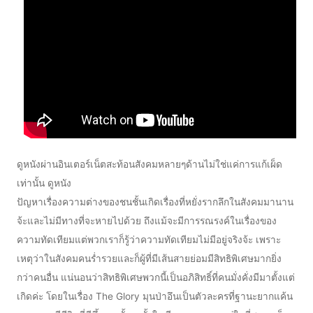
ดูหนังผ่านอินเตอร์เน็ตสะท้อนสังคมหลายๆด้านไม่ใช่แค่การแก้เผ็ด
เท่านั้น ดูหนัง
ปัญหาเรื่องความต่างของชนชั้นเกิดเรื่องที่หยั่งรากลึกในสังคมมานาน
จ้ะและไม่มีทางที่จะหายไปด้วย ถึงแม้จะมีการรณรงค์ในเรื่องของ
ความทัดเทียมแต่พวกเราก็รู้ว่าความทัดเทียมไม่มีอยู่จริงจ้ะ เพราะ
เหตุว่าในสังคมคนร่ำรวยและก็ผู้ที่มีเส้นสายย่อมมีสิทธิพิเศษมากยิ่ง
กว่าคนอื่น แน่นอนว่าสิทธิพิเศษพวกนี้เป็นอภิสิทธิ์ที่คนมั่งคั่งมีมาตั้งแต่
เกิดค่ะ โดยในเรื่อง The Glory มุนป่าอึนเป็นตัวละครที่ฐานะยากแค้น