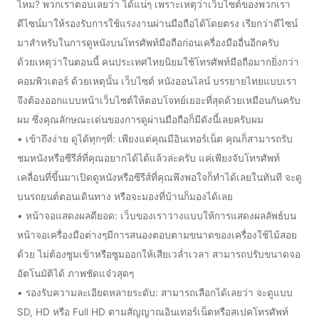
ไหม? พวกเราตอบเลยว่า ได้แน่ๆ เพราะเหตุว่าเว็บไซต์ของพวกเรา
ดีไซน์มาให้รองรับการใช้แรงงานผ่านมือถือได้โดยตรง เรียกว่าดีไซน์
มาสำหรับในการดูหนังบนโทรศัพท์มือถือก่อนเครื่องมืออื่นอีกครับ
ด้วยเหตุว่าในตอนนี้ คนประเทศไทยนิยมใช้โทรศัพท์มือถือมากยิ่งกว่า
คอมพิวเตอร์ ด้วยเหตุนั้น เว็บไซต์ หนังออนไลน์ บรรยายไทยแบบเรา
จึงต้องออกแบบหน้าเว็บไซต์ให้ตอบโจทย์เยอะที่สุดด้วยเหมือนกันครับ
ผม ซึ่งคุณลักษณะเด่นของการดูผ่านมือถือก็มีดังนี้เลยครับผม
• เข้าถึงง่าย ดูได้ทุกๆที่: เพียงแต่คุณมีอินเทอร์เน็ต คุณก็สามารถรับ
ชมหนังหรือซีรีส์ที่คุณอยากได้ได้แล้วล่ะครับ แค่เพียงจับโทรศัพท์
เคลื่อนที่ขึ้นมาเปิดดูหนังหรือซีรีส์ที่คุณพึงพอใจก็ทำได้เลยในทันที จะดู
บนรถยนต์ตอนเดินทาง หรือจะมองที่บ้านก็มองได้เลย
• หน้าจอแสดงผลดียอด: เว็บของเราวางแบบให้การแสดงผลลัพธ์บน
หน้าจอเครื่องมือต่างๆมีการสนองตอบตามขนาดของเครื่องใช้ไม้สอย
ด้วย ไม่ต้องซูมเข้าหรือซูมออกให้เสียเวล่ำเวลา สามารถปรับขนาดจอ
อัตโนมัติได้ ภาพชัดแจ๋วสุดๆ
• รองรับความละเอียดหลายระดับ: สามารถเลือกได้เลยว่า จะดูแบบ
SD, HD หรือ Full HD ตามสัญญาณอินเทอร์เน็ตหรือสเปคโทรศัพท์