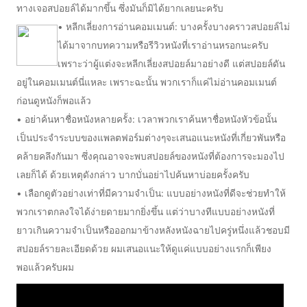
ทางเจอสปอยล์ได้มากขึ้น ซึ่งมันก็มิได้ยากเลยนะครับ
• หลีกเลี่ยงการอ่านคอมเมนต์: บางครั้งบางคราวสปอยล์ไม่
ได้มาจากบทความหรือรีวิวหนังที่เราอ่านหรอกนะครับ
เพราะว่าผู้แต่งจะหลีกเลี่ยงสปอยล์มาอย่างดี แต่สปอยล์ดัน
อยู่ในคอมเมนต์นี่แหละ เพราะฉะนั้น พวกเราก็แค่ไม่อ่านคอมเมนต์
ก่อนดูหนังก็พอแล้ว
• อย่าค้นหาชื่อหนังหลายครั้ง: เวลาพวกเราค้นหาชื่อหนังหัวข้อนั้น
เป็นประจำระบบของแพลตฟอร์มต่างๆจะเสนอแนะหนังที่เกี่ยวพันหรือ
คล้ายคลึงกันมา ซึ่งคุณอาจจะพบสปอยล์ของหนังที่ต้องการจะมองไป
เลยก็ได้ ด้วยเหตุดังกล่าว บากบั่นอย่าไปค้นหาบ่อยครั้งครับ
• เลือกดูตัวอย่างเท่าที่มีความจำเป็น: แบบอย่างหนังที่ดีจะช่วยทำให้
พวกเราตกลงใจได้ง่ายดายมากยิ่งขึ้น แต่ว่าบางทีแบบอย่างหนังที่
ยาวเกินความจำเป็นหรือออกมาข้างหลังหนังฉายไปครู่หนึ่งแล้วชอบมี
สปอยล์รายละเอียดด้วย ผมเสนอแนะให้ดูแค่แบบอย่างแรกก็เพียง
พอแล้วครับผม