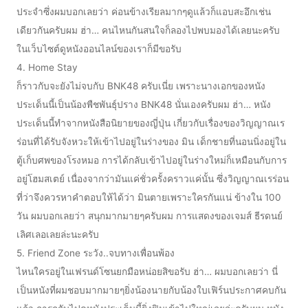
ประจำซึ่งผมบอกเลยว่า ค่อนข้างเรียลมากๆดูแล้วก็แอบสะอึกเช่น
เดียวกันครับผม ฮ่า… คนไหนกันสนใจก็ลองไปพบมองได้เลยนะครับ
ในเว็บไซต์ดูหนังออนไลน์ของเราก็มีขอรับ
4. Home Stay
ก็ราวกับจะยังไม่จบกับ BNK48 ครับเนี่ย เพราะนางเอกของหนัง
ประเด็นนี้เป็นน้องพืชพันธุ์ปราง BNK48 นั่นเองครับผม ฮ่า… หนัง
ประเด็นนี้ทำจากหนังสือนิยายของญี่ปุ่น เกี่ยวกับเรื่องของวิญญาณเร
ร่อนที่ได้รับจังหวะให้เข้าไปอยู่ในร่างของ มิน เด็กชายที่นอนนิ่งอยู่ใน
ตู้เก็บศพของโรงหมอ การได้กลับเข้าไปอยู่ในร่างใหม่ก็เหมือนกับการ
อยู่โฮมสเตย์ เนื่องจากว่ามันแค่ชั่วครั้งคราวแค่นั้น ซึ่งวิญญาณเรร่อน
ที่ว่าจึงควรหาคำตอบให้ได้ว่า มินตายเพราะใครกันแน่ ข้างใน 100
วัน ผมบอกเลยว่า สนุกมากมายๆครับผม การแสดงของเจมส์ ธีรดนย์
เลิศเลอเลยล่ะนะครับ
5. Friend Zone ระวัง..จบทางเพื่อนพ้อง
ไหนใครอยู่ในเฟรนด์โซนยกมือหน่อยสิขอรับ ฮ่า… ผมบอกเลยว่า นี่
เป็นหนังที่ผมชอบมากมายๆยิ่งน้องนายกับน้องใบเฟิร์นประกาศคบกัน