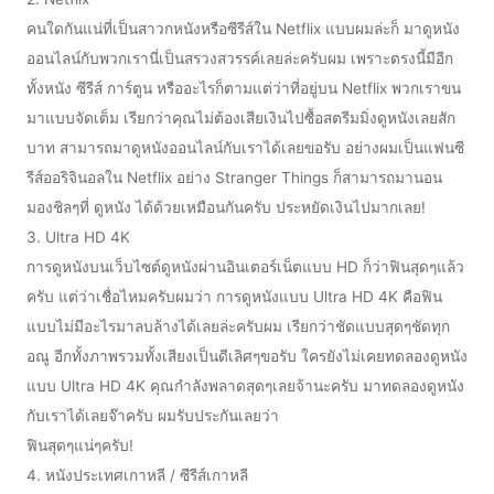
คนใดกันแน่ที่เป็นสาวกหนังหรือซีรีส์ใน Netflix แบบผมล่ะก็ มาดูหนัง
ออนไลน์กับพวกเรานี่เป็นสรวงสวรรค์เลยล่ะครับผม เพราะตรงนี้มีอีก
ทั้งหนัง ซีรีส์ การ์ตูน หรืออะไรก็ตามแต่ว่าที่อยู่บน Netflix พวกเราขน
มาแบบจัดเต็ม เรียกว่าคุณไม่ต้องเสียเงินไปซื้อสตรีมมิ่งดูหนังเลยสัก
บาท สามารถมาดูหนังออนไลน์กับเราได้เลยขอรับ อย่างผมเป็นแฟนซี
รีส์ออริจินอลใน Netflix อย่าง Stranger Things ก็สามารถมานอน
มองชิลๆที่ ดูหนัง ได้ด้วยเหมือนกันครับ ประหยัดเงินไปมากเลย!
3. Ultra HD 4K
การดูหนังบนเว็บไซต์ดูหนังผ่านอินเตอร์เน็ตแบบ HD ก็ว่าฟินสุดๆแล้ว
ครับ แต่ว่าเชื่อไหมครับผมว่า การดูหนังแบบ Ultra HD 4K คือฟิน
แบบไม่มีอะไรมาลบล้างได้เลยล่ะครับผม เรียกว่าชัดแบบสุดๆชัดทุก
อณู อีกทั้งภาพรวมทั้งเสียงเป็นดีเลิศๆขอรับ ใครยังไม่เคยทดลองดูหนัง
แบบ Ultra HD 4K คุณกำลังพลาดสุดๆเลยจ้านะครับ มาทดลองดูหนัง
กับเราได้เลยจ๊าครับ ผมรับประกันเลยว่า
ฟินสุดๆแน่ๆครับ!
4. หนังประเทศเกาหลี / ซีรีส์เกาหลี