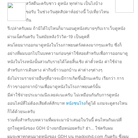
สวัสดีนะครับชาว ดูหนัง ทุกท่าน เป็นไงบ้าง
ขอรับ ในช่วงวันสุดสัปดาห์อย่างนี้ ไปเที่ยวไหน
กัน
รึเปล่าครับผม ถ้ามิได้ไปไหนก็มานอนดูหนังสบายๆกับเราเว็บดูหนัง
ผ่านเน็ตกันครับ ในสมัยหลังวัววิด-19 เป็นยุคที่
คนโดยมากออกมาดูหนังในโรงภาพยนตร์ลดลงมากๆนะครับ ซึ่งก็
อย่างที่ผมบอกไปในบทความก่อนๆค่าใช้สอยสำหรับเพื่อการออกมาดู
หนังในโรงหนังนั้นสวนกับรายได้โดยสิ้นเชิง ค่าตั๋วหนัง ค่าใช้จ่าย
สำหรับการเดินทาง ค่ากินข้าวนอกบ้าน ค่าต่างๆต่างๆ
ยังไม่รวมรายจ่ายอื่นๆที่อาจจะมีการเกิดขึ้นอีกนะครับ เรียกว่า การ
ก้าวขาออกจากบ้านเพื่อมาดูหนังในโรงภาพยนตร์นั้น
มีค่าใช้จ่ายประมาณนึงเลยล่ะนะครับ ไม่เหมือนกันกับการดูหนัง
ออนไลน์ที่ไม่ต้องเสียตังค์สักบาท
หนังชนโรง
ก็ดูได้ แถมจะดูตรงไหน
ก็ได้ด้วยนะครับ
รวมทั้งสำหรับบทความที่ผมจะมานำเสนอในวันนี้ คนไหนกันแน่ที่
ถูกใจดูหนังของ GDH บ้างยกมือหน่อยครับ? ฮ่า… ใช่ครับผม
ผมจะพาทุกคนมาดูหนังของ GDH บน madoohd.com กันครับ ซึ่งผม