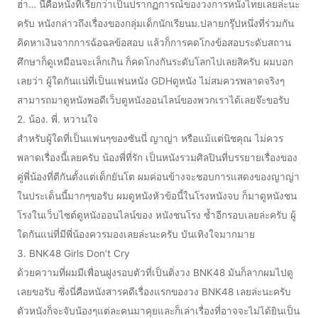
ฮ่า… นี่คือหนังที่เรียกว่าเป็นปรากฏการณ์ของวงการหนังไทยเลยล่ะนะ
ครับ หนังกล่าวถึงเรื่องของกลุ่มเด็กนักเรียนม.ปลายกรุ๊ปหนึ่งที่ร่วมกัน
คิดหาเงินจากการฉ้อฉลข้อสอบ แล้วก็การคดโกงข้อสอบระดับสถาน
ศึกษาก็ดูเหมือนจะเล็กเกิน ก็คดโกงกันระดับโลกไปเลยสิครับ ผมบอก
เลยว่า ผู้ใดกันแน่ที่เป็นแฟนหนัง GDHดูหนัง ไม่สมควรพลาดจริงๆ
สามารถมาดูหนังพอดีเว็บดูหนังออนไลน์ของพวกเราได้เลยจ๊ะขอรับ
2. น้อง. พี่. หวานใจ
สำหรับผู้ใดที่เป็นแฟนๆของซันนี่ ญาญ่า หรือแม้แต่นิชคุณ ไม่ควร
พลาดเรื่องนี้เลยครับ น้องพี่ที่รัก เป็นหนังรวมศิลปินที่บรรยายเรื่องของ
คู่พี่น้องที่ตีกันตั้งแต่เด็กยันโต ผมค่อนข้างจะชอบการแสดงของญาญ่า
ในประเด็นนี้มากๆขอรับ ผมดูหนังหัวข้อนี้ในโรงหนังจบ ก็มาดูหนังชน
โรงในเว็บไซต์ดูหนังออนไลน์ของ หนังชนโรง ซ้ำอีกรอบเลยล่ะครับ ผู้
ใดกันแน่ที่มีพี่น้องควรมองเลยล่ะนะครับ บันเทิงใจมากมาย
3. BNK48 Girls Don’t Cry
ด้วยความที่ผมมีเพื่อนฝูงรอบตัวที่เป็นติ่งวง BNK48 มันก็ลากผมไปดู
เลยขอรับ ซึ่งนี่คือหนังสารคดีเรื่องแรกของวง BNK48 เลยล่ะนะครับ
ตัวหนังก็จะจับน้องๆแต่ละคนมาคุยและก็เล่าเรื่องที่อาจจะไม่ได้ยินเป็น