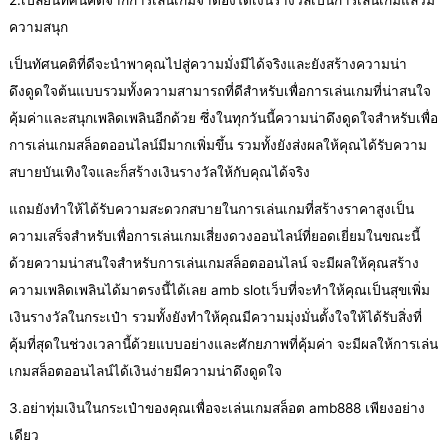
2.เปลี่ยนทัศนคติจากการเล่นเกมจำต้องได้เงินรางวัลเป็นการเล่นเกมแล้วมี
ความสนุก
เป็นทัศนคติที่ดีจะนำพาคุณไปสู่ความมั่งมีได้จริงและยังสร้างความน่า
ดึงดูดใจต้นแบบรวมทั้งความสามารถที่ดีสำหรับเพื่อการเล่นเกมที่น่าสนใจ
คุ้มค่าและสนุกเพลิดเพลินอีกด้วย ซึ่งในทุกวันนี้ความน่าดึงดูดใจสำหรับเพื่อ
การเล่นเกมสล็อตออนไลน์มีมากเพิ่มขึ้น รวมทั้งยังส่งผลให้คุณได้รับความ
สบายบันเทิงใจและก็สร้างเงินรางวัลให้กับคุณได้จริง
แถมยังทำให้ได้รับความสะดวกสบายในการเล่นเกมที่สร้างราคาสูงเป็น
ความเสร็จสำหรับเพื่อการเล่นเกมเสี่ยงดวงออนไลน์ที่ยอดเยี่ยมในขณะนี้
ด้วยความน่าสนใจสำหรับการเล่นเกมสล็อตออนไลน์ จะมีผลให้คุณสร้าง
ความเพลิดเพลินได้มาตรงนี้ได้เลย amb slotเว็บที่จะทำให้คุณเป็นสุขเพิ่ม
เงินรางวัลในกระเป๋า รวมทั้งยังทำให้คุณมีความมุ่งมั่นตั้งใจให้ได้รับสิ่งที่
คุ้มที่สุดในช่วงเวลานี้ด้วยแบบอย่างและศักยภาพที่คุ้มค่า จะมีผลให้การเล่น
เกมสล็อตออนไลน์ได้เงินง่ายมีความน่าดึงดูดใจ
3.อย่าทุ่มเงินในกระเป๋าของคุณเพื่อจะเล่นเกมสล็อต amb888 เพียงอย่าง
เดียว