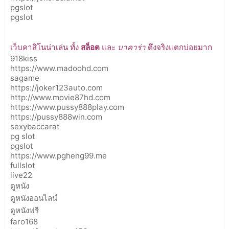
pgslot
pgslot
เว็บคาสิโนน่าเล่น ทั้ง
สล็อต
และ
บาคาร่า
ตึงจริงแตกบ่อยมาก
918kiss
https://www.madoohd.com
sagame
https://joker123auto.com
http://www.movie87hd.com
https://www.pussy888play.com
https://pussy888win.com
sexybaccarat
pg slot
pgslot
https://www.pgheng99.me
fullslot
live22
ดูหนัง
ดูหนังออนไลน์
ดูหนังฟรี
faro168