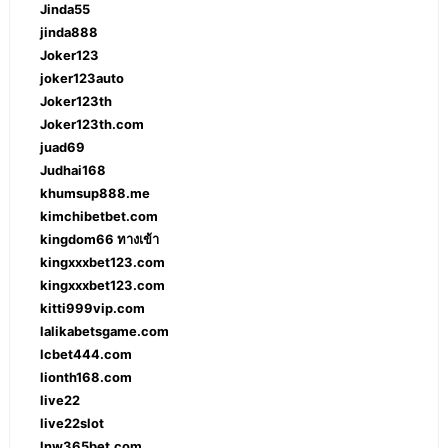
Jinda55
jinda888
Joker123
joker123auto
Joker123th
Joker123th.com
juad69
Judhai168
khumsup888.me
kimchibetbet.com
kingdom66 ทางเข้า
kingxxxbet123.com
kingxxxbet123.com
kitti999vip.com
lalikabetsgame.com
lcbet444.com
lionth168.com
live22
live22slot
lnw365bet.com