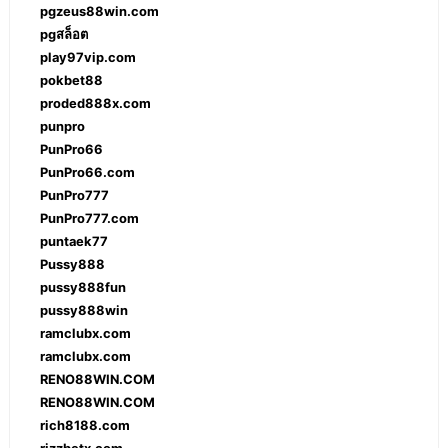
pgzeus88win.com
pgสล็อต
play97vip.com
pokbet88
proded888x.com
punpro
PunPro66
PunPro66.com
PunPro777
PunPro777.com
puntaek77
Pussy888
pussy888fun
pussy888win
ramclubx.com
ramclubx.com
RENO88WIN.COM
RENO88WIN.COM
rich8188.com
rizzbetx.com