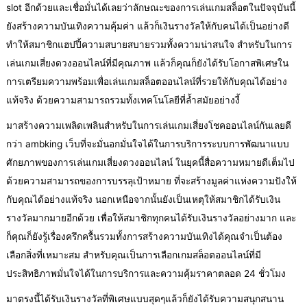
slot อีกด้วยและเชื่อมั่นได้เลยว่าลักษณะของการเล่นเกมสล็อตในปัจจุบันนี้
ยังสร้างความบันเทิงความคุ้มค่า แล้วก็เงินรางวัลให้กับคนได้เป็นอย่างดี
ทำให้สมาชิกแฮปปี้ความสบายสบายรวมทั้งความน่าสนใจ สำหรับในการ
เล่นเกมเสี่ยงดวงออนไลน์ที่มีคุณภาพ แล้วก็คุณก็ยังได้รับโอกาสพิเศษใน
การเตรียมความพร้อมเพื่อเล่นเกมสล็อตออนไลน์ที่รวยให้กับคุณได้อย่าง
แท้จริง ด้วยความสามารถรวมทั้งเทคโนโลยีที่ล้ำสมัยอย่างงี้
มาสร้างความเพลิดเพลินสำหรับในการเล่นเกมเสี่ยงโชคออนไลน์กันเลยดี
กว่า ambking เว็บที่จะมั่นอกมั่นใจได้ในการบริการระบบการพัฒนาแบบ
ศักยภาพของการเล่นเกมเสี่ยงดวงออนไลน์ ในยุคนี้สื่อความหมายดีเต็มไป
ด้วยความสามารถของการบรรลุเป้าหมาย ที่จะสร้างมูลค่าแห่งความปังให้
กับคุณได้อย่างแท้จริง นอกเหนือจากนั้นยังเป็นเหตุให้สมาชิกได้รับเงิน
รางวัลมากมายอีกด้วย เพื่อให้สมาชิกทุกคนได้รับเงินรางวัลอย่างมาก และ
ก็คุณก็ยังรู้เรื่องครึกครื้นรวมทั้งการสร้างความบันเทิงได้คุณจำเป็นต้อง
เลือกสิ่งที่เหมาะสม สำหรับคุณเป็นการเลือกเกมสล็อตออนไลน์ที่มี
ประสิทธิภาพมั่นใจได้ในการบริการและความคุ้มราคาตลอด 24 ชั่วโมง
มาตรงนี้ได้รับเงินรางวัลที่พิเศษแบบสุดๆแล้วก็ยังได้รับความสนุกสนาน