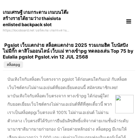
Skip
เกมเศรษฐี เกมกระดาน เกมบนโต๊ะ
to
สร้างรายได้ยามว่าง thaislota
content
enlisted backpack slot
https://locoboard.net บอร์ดเกม เกมกระดาน
เกมเศรษฐีเปิดใหม่ เครดิตฟรี ได้เงินเร็ว เป็น
เศรษฐีกันจริงๆ พบกับเกมส์สล็อตที่ใช้เทคโนโลยี
Pgslot เว็บแตกง่าย สล็อตแตกง่าย 2025 รวมเกมฮิต โบนัสปัง
5G กับ PGSlot5g dewapoker99 poker lounge
ไม่มีกั๊ก คาสิโนออนไลน์ เว็บแม่ ทางเข้าpg ทดลองเล่น Top 75 by
99
Eulalia pgslot Pgslot.vin 12 JUL 2568
สล็อตpg
บันเทิงใจกับสล็อตเว็บตรงจาก pgslot ได้ก่อนคนใดกันแน่! กับสล็อต
เว็บไซต์ตรงไม่ผ่านเอเย่นต์ที่ยอดเยี่ยมตอนนี้ สมัครสมาชิกเลย!
มาบันเทิงใจกับสล็อตเว็บตรงจาก ทางเข้าpg ได้ก่อนผู้ใด!
กับยอดเยี่ยมเว็บไซต์ตรงไม่ผ่านเอเย่นต์ที่ดีที่สุดเดี๋ยวนี้ พวก
เราเป็นสล็อตpgเว็บตรงแท้ 100% ไม่ผ่านเอเย่นต์ ไม่ผ่าน
ตัวกลาง เว็บตรงที่ได้รับการยืนยันลิขสิทธิ์แท้จากค่ายเกมชั้นนำระดับ
นานาชาติมากมายก่ายกอง นำโดยค่ายหลักอย่าง สล็อตpg มีเกมให้
เลือกเล่นมากกว่า 2,000 เกม เล่นผ่านโปรแกรมท่องอินเตอร์เน็ตได้