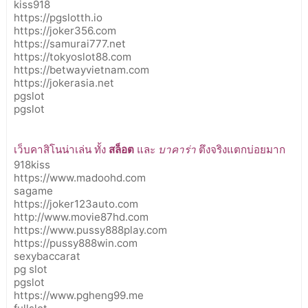
kiss918
https://pgslotth.io
https://joker356.com
https://samurai777.net
https://tokyoslot88.com
https://betwayvietnam.com
https://jokerasia.net
pgslot
pgslot
เว็บคาสิโนน่าเล่น ทั้ง
สล็อต
และ
บาคาร่า
ตึงจริงแตกบ่อยมาก
918kiss
https://www.madoohd.com
sagame
https://joker123auto.com
http://www.movie87hd.com
https://www.pussy888play.com
https://pussy888win.com
sexybaccarat
pg slot
pgslot
https://www.pgheng99.me