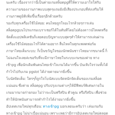
นะครับ เนื่องจากว่านี่เป็นค่ายเกมสล็อตpgที่ให้ความเอาใจใส่กับ
ความงามของงานภาพแบบสุดๆแถมยังมีเสียงประกอบที่ส่งเสริมให้
งานภาพดูมิติเพิ่มขึ้นเรื่อยๆอีกด้วยครับ
รองรับทุกเครื่องใช้ไม้สอย: คนไทยถูกใจอะไรกล้วยๆการเล่น
สล็อตpgบนโปรแกรมเบราเซอร์ได้ในทันทีโดยไม่ต้องดาวน์โหลดหรือ
จัดตั้งแอปพลิเคชันก็เลยตอบปัญหาแบบสุดๆทำให้สามารถเล่นผ่าน
เครื่องใช้ไม้สอยอะไรก็ได้ตามอยาก ลื่นไหลในทุกแพลตฟอร์ม
ภาษาไทยเต็มระบบ: ก็เป็นขวัญใจของนักพนันชาวไทยมากขนาดนี้ ก็
ไม่ฉงนใจเลยล่ะขอรับที่จะมีภาษาไทยในระบบเกมของค่าย ทาง
เข้าpg เพื่อนักเดิมพันคนไทยเข้าใจเกมได้มากขึ้น บันเทิงใจรวมทั้งได้
กำไรไปกับเกม pgslot ได้ง่ายดายมากยิ่งขึ้น
โบนัสจัดเต็ม: ใครๆก็ถูกใจโบนัสแบบจัดหนักจัดเต็มของเกมสล็อต
แน่นอน ซึ่งค่าย สล็อตpg ปรับปรุงเกมต่างๆให้มีฟีพบร์พิเศษภายใน
เกมมากมายก่ายกอง ไม่ว่าจะเป็นฟรีสปิน ตัวคูณ หรือรีสปิน เพื่อช่วย
ทำให้นักพนันสามารถทำกำไรได้ง่ายมากยิ่งขึ้น
อัปเดตเกมใหม่ทุกเดือน:
ทางเข้าpg
บอกเลยนะครับว่า เล่นเกมกับ
ทางเข้าpg ไม่น่าเบื่อแน่นอน เพราะเหตุว่ามีการอัปเดตเกมใหม่ตลอด