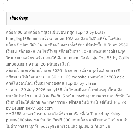
เรื่องล่าสุด
สล็อต168 เกมสล็อต ที่ผู้เล่นชื่นชอบ ที่สุด Top 13 by Dotty
hengjing168d.com แจ็คพอตแตก 10M ต่อเดือน ไม่ติดเทิร์น ไลฟ์สด
สล็อต ยิงปลา กีฬา ไพ่ เครดิตฟรี ลงทุนทั้งที่ต้อง ที่นี่เท่านั้น 8 กันยา 2569
เว็บแม่ สล็อต888 เว็บไซต์ใหญ่ สล็อตเว็บตรง 2026 ประสบการณ์เล่นยุค
ใหม่ ระบบเสถียร พร้อมเกมให้เลือกมากมาย ใหม่ล่าสุด Top 55 by Collin
Jin888.asia 9 ก.ย. 26 พนันออนไลน์
สล็อตเว็บตรง สล็อตเว็บตรง 2026 ประสบการณ์เล่นยุคใหม่ ระบบเสถียร
พร้อมเกมให้เลือกมากมาย 30 ก.ย. 69 website แจกหนัก jin888.asia
คาสิโนออนไลน์ เว็บแม่ ทดลองเล่น Top 87 by Elissa
บาคาร่า 29 July 2026 sexy168 เว็บไพ่สดที่ตอบโจทย์คนยุคใหม่ ดีล
สมาชิกใหม่ ชนะ/แพ้ 8 ตาติด รับ 5 หมื่น รองรับทุกธนาคาร ถอนเร็วทันใจ
เว็บดี มีโต๊ะให้เลือกเยอะ บาคาร่า168 เข้าเล่นวันนี้ รับโปรดีทันที Top 78
by Beulah sexy168c.com
พุซซี่888 อาณาจักรเกมออนไลน์ที่ครบเครื่องที่สุด Top 44 by Kaley
pussy888play.me วันเกิด รับฟรี 300 เกมสล็อต คาสิโนออนไลน์ คนเล่น
ไม่ต่ำกว่าแสนทุกวัน pussy888 พร้อมแล้ว ลุยเลย 3 กันยา 26