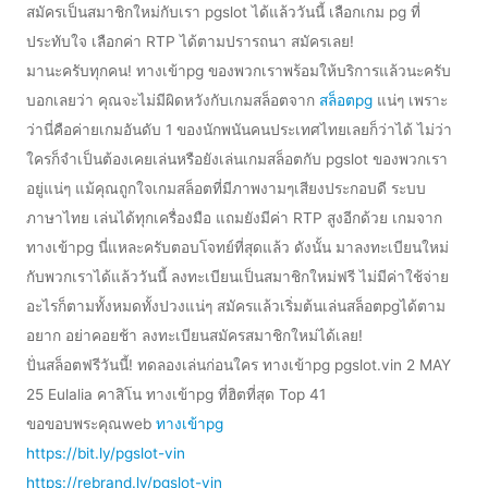
สมัครเป็นสมาชิกใหม่กับเรา pgslot ได้แล้ววันนี้ เลือกเกม pg ที่
ประทับใจ เลือกค่า RTP ได้ตามปรารถนา สมัครเลย!
มานะครับทุกคน! ทางเข้าpg ของพวกเราพร้อมให้บริการแล้วนะครับ
บอกเลยว่า คุณจะไม่มีผิดหวังกับเกมสล็อตจาก
สล็อตpg
แน่ๆ เพราะ
ว่านี่คือค่ายเกมอันดับ 1 ของนักพนันคนประเทศไทยเลยก็ว่าได้ ไม่ว่า
ใครก็จำเป็นต้องเคยเล่นหรือยังเล่นเกมสล็อตกับ pgslot ของพวกเรา
อยู่แน่ๆ แม้คุณถูกใจเกมสล็อตที่มีภาพงามๆเสียงประกอบดี ระบบ
ภาษาไทย เล่นได้ทุกเครื่องมือ แถมยังมีค่า RTP สูงอีกด้วย เกมจาก
ทางเข้าpg นี่แหละครับตอบโจทย์ที่สุดแล้ว ดังนั้น มาลงทะเบียนใหม่
กับพวกเราได้แล้ววันนี้ ลงทะเบียนเป็นสมาชิกใหม่ฟรี ไม่มีค่าใช้จ่าย
อะไรก็ตามทั้งหมดทั้งปวงแน่ๆ สมัครแล้วเริ่มต้นเล่นสล็อตpgได้ตาม
อยาก อย่าคอยช้า ลงทะเบียนสมัครสมาชิกใหม่ได้เลย!
ปั่นสล็อตฟรีวันนี้! ทดลองเล่นก่อนใคร ทางเข้าpg pgslot.vin 2 MAY
25 Eulalia คาสิโน ทางเข้าpg ที่ฮิตที่สุด Top 41
ขอขอบพระคุณweb
ทางเข้าpg
https://bit.ly/pgslot-vin
https://rebrand.ly/pgslot-vin