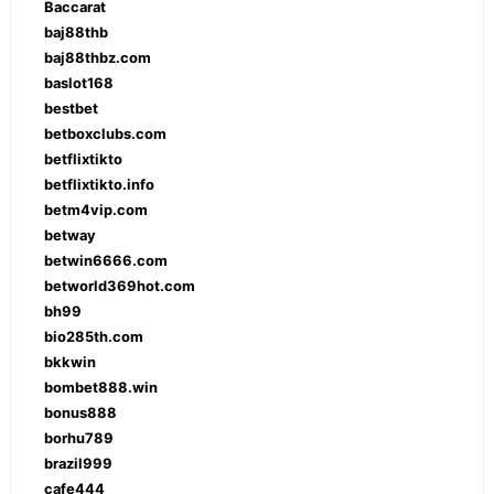
Baccarat
baj88thb
baj88thbz.com
baslot168
bestbet
betboxclubs.com
betflixtikto
betflixtikto.info
betm4vip.com
betway
betwin6666.com
betworld369hot.com
bh99
bio285th.com
bkkwin
bombet888.win
bonus888
borhu789
brazil999
cafe444