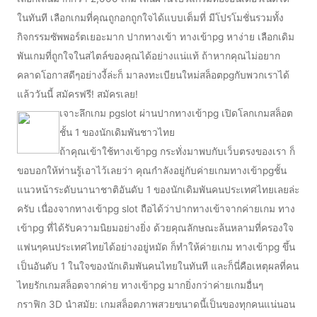
ในทันที เลือกเกมที่คุณถูกอกถูกใจได้แบบเต็มที่ มีโปรโมชั่นรวมทั้ง
กิจกรรมซัพพอร์ตเยอะมาก ปากทางเข้า ทางเข้าpg หาง่าย เลือกเดิม
พันเกมที่ถูกใจในสไตล์ของคุณได้อย่างแน่แท้ ถ้าหากคุณไม่อยาก
คลาดโอกาสดีๆอย่างงี้ล่ะก็ มาลงทะเบียนใหม่สล็อตpgกับพวกเราได้
แล้ววันนี้ สมัครฟรี! สมัครเลย!
เจาะลึกเกม pgslot ผ่านปากทางเข้าpg เปิดโลกเกมสล็อต
ชั้น 1 ของนักเดิมพันชาวไทย
ถ้าคุณเข้าใช้ทางเข้าpg กระทั่งมาพบกับเว็บตรงของเรา ก็
ขอบอกให้ท่านรู้เอาไว้เลยว่า คุณกำลังอยู่กับค่ายเกมทางเข้าpgชั้น
แนวหน้าระดับนานาชาติอันดับ 1 ของนักเดิมพันคนประเทศไทยเลยล่ะ
ครับ เนื่องจากทางเข้าpg slot ถือได้ว่าปากทางเข้าจากค่ายเกม ทาง
เข้าpg ที่ได้รับความนิยมอย่างยิ่ง ด้วยคุณลักษณะล้นหลามที่ครองใจ
แฟนๆคนประเทศไทยได้อย่างอยู่หมัด ก็ทำให้ค่ายเกม ทางเข้าpg ขึ้น
เป็นอันดับ 1 ในใจของนักเดิมพันคนไทยในทันที และก็นี่คือเหตุผลที่คน
ไทยรักเกมสล็อตจากค่าย ทางเข้าpg มากยิ่งกว่าค่ายเกมอื่นๆ
กราฟิก 3D นำสมัย: เกมสล็อตภาพสวยขนาดนี้เป็นของทุกคนแน่นอน