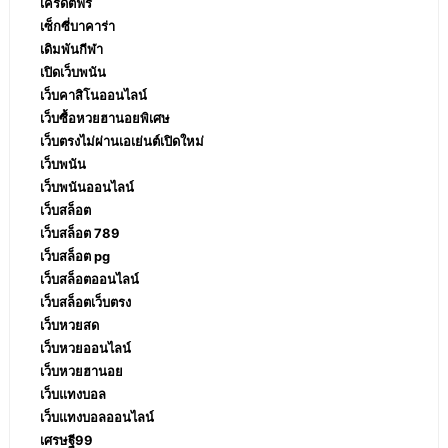
เครดิตฟรี
เซ็กซี่บาคาร่า
เดิมพันกีฬา
เปิดเว็บพนัน
เว็บคาสิโนออนไลน์
เว็บซื้อหวยฮานอยพิเศษ
เว็บตรงไม่ผ่านเอเย่นต์เปิดใหม่
เว็บพนัน
เว็บพนันออนไลน์
เว็บสล็อต
เว็บสล็อต 789
เว็บสล็อต pg
เว็บสล็อตออนไลน์
เว็บสล็อตเว็บตรง
เว็บหวยสด
เว็บหวยออนไลน์
เว็บหวยฮานอย
เว็บแทงบอล
เว็บแทงบอลออนไลน์
เศรษฐี99