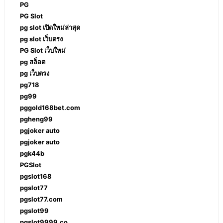
PG
PG Slot
pg slot เปิดใหม่ล่าสุด
pg slot เว็บตรง
PG Slot เว็บใหม่
pg สล็อต
pg เว็บตรง
pg718
pg99
pggold168bet.com
pgheng99
pgjoker auto
pgjoker auto
pgk44b
PGSlot
pgslot168
pgslot77
pgslot77.com
pgslot99
pgslot9999.co