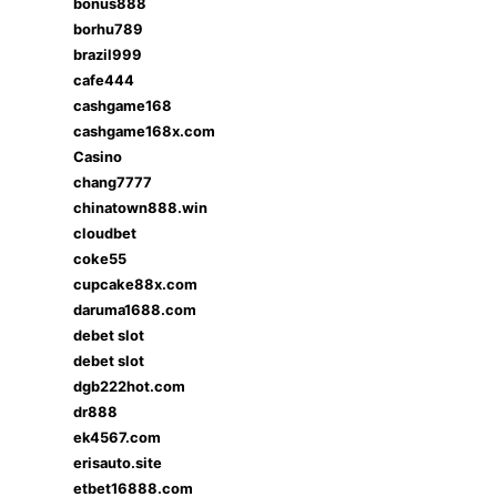
bonus888
borhu789
brazil999
cafe444
cashgame168
cashgame168x.com
Casino
chang7777
chinatown888.win
cloudbet
coke55
cupcake88x.com
daruma1688.com
debet slot
debet slot
dgb222hot.com
dr888
ek4567.com
erisauto.site
etbet16888.com