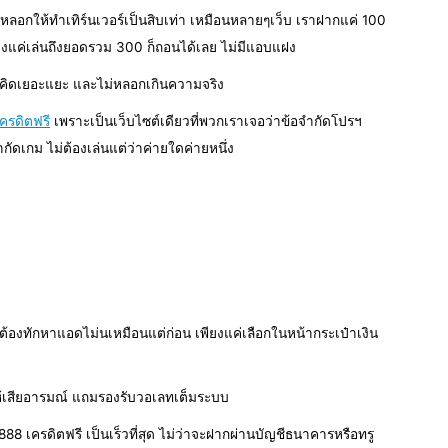
ิได้หลอกให้ทำเทิร์นเวอร์เป็นสิบเท่า เหมือนหลายๆเว็บ เราฝากแค่ 100
เพียงแค่เล่นถึงยอดรวม 300 ก็ถอนได้เลย ไม่มีแอบแฝง
องคิดเยอะแยะ และไม่หลอกเกินความจริง
ครดิตฟรี
เพราะเป็นเว็บไซต์เดียวที่พวกเราเจอว่าข้อจำกัดโปรฯ
ดเกม ไม่ต้องเล่นแต่ว่าค่ายใดค่ายหนึ่ง
่ต้องทักหาแอดไม่นเหมือนแต่ก่อน เพียงแค่เลือกในหน้ากระเป๋าเงิน
้เสียอารมณ์ แถมรองรับวอเลทเต็มระบบ
 เครดิตฟรี เป็นเร็วที่สุด ไม่ว่าจะฝากผ่านบัญชีธนาคารหรือทรู