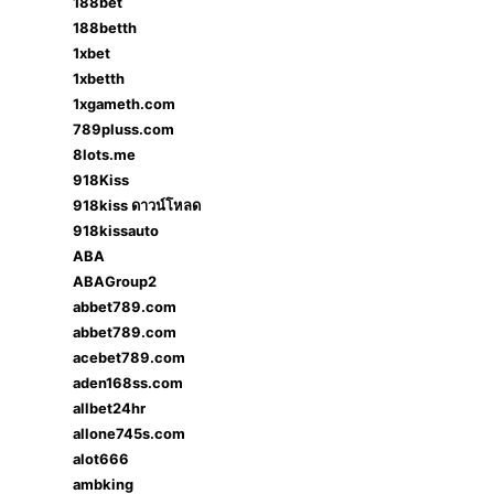
188bet
188betth
1xbet
1xbetth
1xgameth.com
789pluss.com
8lots.me
918Kiss
918kiss ดาวน์โหลด
918kissauto
ABA
ABAGroup2
abbet789.com
abbet789.com
acebet789.com
aden168ss.com
allbet24hr
allone745s.com
alot666
ambking