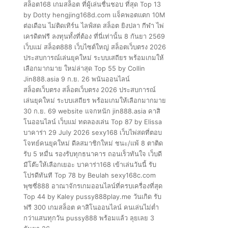
สล็อต168 เกมสล็อต ที่ผู้เล่นชื่นชอบ ที่สุด Top 13
by Dotty hengjing168d.com แจ็คพอตแตก 10M
ต่อเดือน ไม่ติดเทิร์น ไลฟ์สด สล็อต ยิงปลา กีฬา ไพ่
เครดิตฟรี ลงทุนทั้งที่ต้อง ที่นี่เท่านั้น 8 กันยา 2569
เว็บแม่ สล็อต888 เว็บไซต์ใหญ่ สล็อตเว็บตรง 2026
ประสบการณ์เล่นยุคใหม่ ระบบเสถียร พร้อมเกมให้
เลือกมากมาย ใหม่ล่าสุด Top 55 by Collin
Jin888.asia 9 ก.ย. 26 พนันออนไลน์
สล็อตเว็บตรง สล็อตเว็บตรง 2026 ประสบการณ์
เล่นยุคใหม่ ระบบเสถียร พร้อมเกมให้เลือกมากมาย
30 ก.ย. 69 website แจกหนัก jin888.asia คาสิ
โนออนไลน์ เว็บแม่ ทดลองเล่น Top 87 by Elissa
บาคาร่า 29 July 2026 sexy168 เว็บไพ่สดที่ตอบ
โจทย์คนยุคใหม่ ดีลสมาชิกใหม่ ชนะ/แพ้ 8 ตาติด
รับ 5 หมื่น รองรับทุกธนาคาร ถอนเร็วทันใจ เว็บดี
มีโต๊ะให้เลือกเยอะ บาคาร่า168 เข้าเล่นวันนี้ รับ
โปรดีทันที Top 78 by Beulah sexy168c.com
พุซซี่888 อาณาจักรเกมออนไลน์ที่ครบเครื่องที่สุด
Top 44 by Kaley pussy888play.me วันเกิด รับ
ฟรี 300 เกมสล็อต คาสิโนออนไลน์ คนเล่นไม่ต่ำ
กว่าแสนทุกวัน pussy888 พร้อมแล้ว ลุยเลย 3