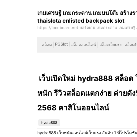
Skip
เกมเศรษฐี เกมกระดาน เกมบนโต๊ะ สร้างร
to
thaislota enlisted backpack slot
content
https://locoboard.net บอร์ดเกม เกมกระดาน เกมเศรษฐีเปิด
เป็นเศรษฐีกันจริงๆ พบกับเกมส์สล็อตที่ใช้เทคโนโลยี 5G
poker lounge 99
PGSlot
สล็อต
สล็อตออนไลน์
สล็อตเว็บตรง
สล็อต
เว็บเปิดใหม่ hydra888 สล็อต
หนัก รีวิวสล็อตแตกง่าย ค่ายดัง
2568 คาสิโนออนไลน์
hydra888
hydra888 เว็บพนันออนไลน์เว็บตรง อันดับ 1 ที่โปรโมชั่น