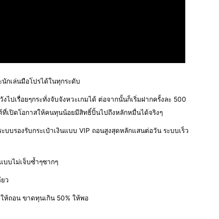
ะนักเล่นมือโปรได้ในทุกระดับ
งไปเรื่อยๆกระทั่งจับจังหวะเกมได้ ต่อจากนั้นก็เริ่มฝากครั้งละ 500
ี่เปิดโอกาสให้คนทุนน้อยมีสิทธิ์ปั้นไปถึงหลักหมื่นได้จริงๆ
มีระบบรองรับกระเป๋าเงินแบบ VIP ถอนสูงสุดหลักแสนต่อวัน ระบบเร็ว
 แบบไม่เจ็บซ้ำๆซากๆ
ียว
 ให้ถอน ขาดทุนเกิน 50% ให้พอ