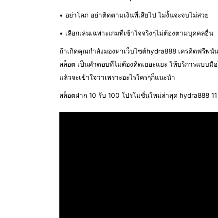
• อย่าโลภ อย่าติดตามเงินที่เสียไป ไม่งั้นจะจบไม่สวย
• เลือกเล่นเฉพาะเกมที่เข้าใจจริงๆไม่ต้องตามบุคคลอื่น
ถ้าเกิดคุณกำลังมองหาเว็บไซต์hydra888 เครดิตฟรีพนันท
สล็อต เป็นคำตอบที่ไม่ต้องคิดเยอะแยะ ให้บริการแบบมื
แล้วจะเข้าใจว่าเพราะอะไรใครๆก็แนะนำ
สล็อตฝาก 10 รับ 100 โปรโมชั่นใหม่ล่าสุด hydra888 