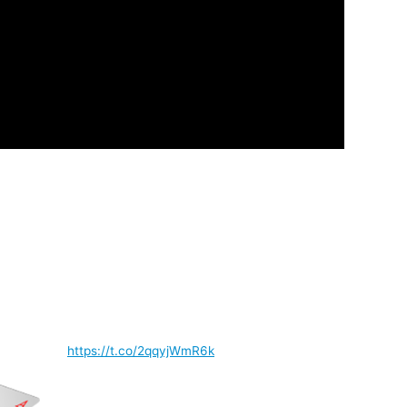
https://t.co/2qqyjWmR6k