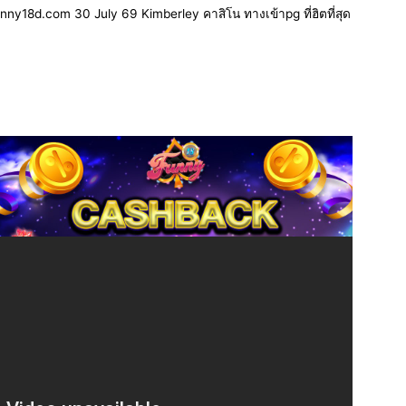
unny18d.com 30 July 69 Kimberley คาสิโน ทางเข้าpg ที่ฮิตที่สุด