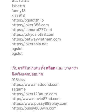
หนังโป๊ไทย
1xbetth
funny18
kiss918
https://pgslotth.io
https://joker356.com
https://samurai777.net
https://tokyoslot88.com
https://betwayvietnam.com
https://jokerasia.net
pgslot
pgslot
เว็บคาสิโนน่าเล่น ทั้ง
สล็อต
และ
บาคาร่า
ตึงจริงแตกบ่อยมาก
918kiss
https://www.madoohd.com
sagame
https://joker123auto.com
http://www.movie87hd.com
https://www.pussy888play.com
https://pussy888win.com