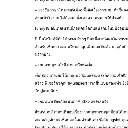
• รองรับภาษาไทยเพอร์เฟ็ค: ทั้งยังเรื่องราวเกม คำชี้แจ
อ่านเข้าใจง่าย ไม่ต้องมานั่งเดาความหมายให้ปวดหัว
funny18 อัปเดตเทรนด์ก่อนคนใดกันแน่ เกมใหม่ปัจจุบัน
นี่เป็นไฮไลท์ที่ทำให้ ทางเข้าpg ยืนหนึ่งเหนือคนใด เพร
สำหรับเพื่อการลงเกมใหม่ล่าสุดเมื่อเกมเปิดตัว มาดูกันด
นรัวๆบ้าง:
• เกมสายมูพามั่งมี แตกหนักจัดเต็ม
เด็ดสุดจำต้องยกให้เกมแนววัฒนธรรมและก็ความเชื่อถือ 
สร้าง ฟีเจอร์ตัวคูณ (Multiplier) มากขึ้นแบบสองเท่า ยิ่ง
ใหญ่แบบสับๆ
• เกมแนวเสี่ยงภัยแฟนตาซี 3D สมจริงสมจัง
สำหรับคนไหนกันที่ชอบเรื่องราวสนุกสนานๆเสมือนได้เล่
สะสมสัญลักษณ์เพื่อปลดล็อคด่านพิเศษ ซึ่งใน pgslot คุณจะ
(Feature Buy) ให้คุ้มค่าและเข้าถึงรอบแจ็คพอตได้ง่าย