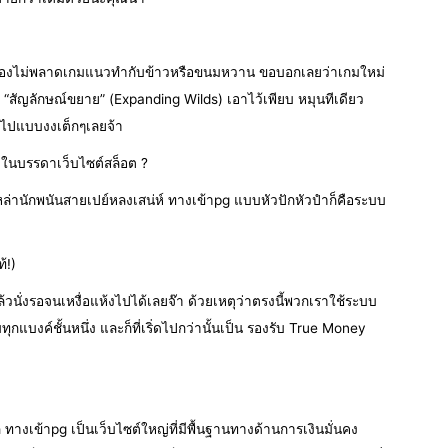
ต้องไม่พลาดเกมแนวทำกับข้าวหรือขนมหวาน ขอบอกเลยว่าเกมใหม่
์ “สัญลักษณ์ขยาย” (Expanding Wilds) เอาไว้เพียบ หมุนทีเดียว
ันไปแบบงงเต็กๆเลยจ้า
ุดในบรรดาเว็บไซต์สล็อต ?
หล่านักพนันสายเปย์หลงเสน่ห์ ทางเข้าpg แบบหัวปักหัวปำก็คือระบบ
้!)
้วนั่งรอจนเหงื่อแห้งไปได้เลยจ๊า ด้วยเหตุว่าตรงนี้พวกเราใช้ระบบ
ุกแบงค์ชั้นหนึ่ง และก็ที่เริ่ดไปกว่านั้นเป็น รองรับ True Money
ก ทางเข้าpg เป็นเว็บไซต์ใหญ่ที่มีพื้นฐานทางด้านการเงินมั่นคง