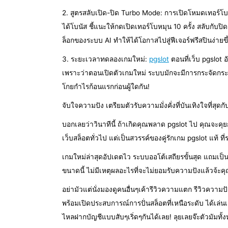
2. สูตรสลับเปิด-ปิด Turbo Mode: การเปิดโหมดเทอร์โบจ
ได้โบนัส ชี้แนะให้กดเปิดเทอร์โบหมุน 10 ครั้ง สลับกับป
ล็อกของระบบ AI ทำให้ได้โอกาสไปสู่ฟีเจอร์ฟรีสปินง่าย
3. ระยะเวลาทดลองเกมใหม่:
pgslot
ตอนที่เว็บ pgslot 
เพราะว่าตอนเปิดตัวเกมใหม่ ระบบมักจะมีการกระจัดกระจา
โกยกำไรก้อนแรกก่อนผู้ใดกัน!
จับใจความปัง เตรียมตัวรับความมั่งคั่งที่บันเทิงใจที่สุดก
บอกเลยว่าวินาทีนี้ ถ้าเกิดคุณพลาด pgslot ไป คุณจะคุยกับเ
เว็บสล็อตทั่วไป แต่เป็นสวรรค์ของคู่รักเกม pgslot แท้ 
เกมใหม่ล่าสุดอัปเดตไว ระบบออโต้เสถียรขั้นสุด แถมเป็น
ขนาดนี้ ไม่มีเหตุผลอะไรที่จะไม่ยอมรับความปังแล้วจ้ะคุ
อย่ามัวแต่นั่งมองดูคนอื่นๆเค้ารีวิวความแตก รีวิวความ
พร้อมเปิดประสบการณ์การปั่นสล็อตที่เหนือระดับ ได้เล
ไหลฝากบัญชีแบบสับๆเริ่ดๆกันได้เลย! ลุยเลยจ๊ะตัวมัมทั้