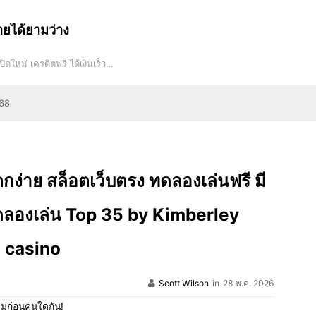
ายได้ยามว่าง
ใหม่ เครดิตฟรี ได้เงินเร็ว
 กับ PGSlot5g dewapoker99
168
กง่าย สล็อตเว็บตรง ทดลองเล่นฟรี มี
ทดลองเล่น Top 35 by Kimberley
 casino
Scott Wilson
in
28 พ.ค. 2026
หม่ก่อนคนใดกัน!