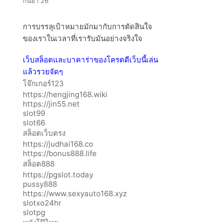
กันยา 26
การบรรลุเป้าหมายมักมากับการตัดสินใจ
ของเราในเวลาที่เรารับมันอย่างจริงใจ
เว็บสล็อตและบาคาร่าของโครตดีเว็บนี้เล่น
แล้วรวยจัดๆ
โจ๊กเกอร์123
https://hengjing168.wiki
https://jin55.net
slot99
slot66
สล็อตเว็บตรง
https://judhai168.co
https://bonus888.life
สล็อต888
https://pgslot.today
pussy888
https://www.sexyauto168.xyz
slotxo24hr
slotpg