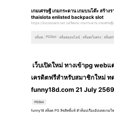
Skip
เกมเศรษฐี เกมกระดาน เกมบนโต๊ะ สร้างร
to
thaislota enlisted backpack slot
content
https://locoboard.net บอร์ดเกม เกมกระดาน เกมเศรษฐีเปิด
เป็นเศรษฐีกันจริงๆ พบกับเกมส์สล็อตที่ใช้เทคโนโลยี 5G
poker lounge 99
PGSlot
สล็อต
สล็อตออนไลน์
สล็อตเว็บตรง
สล็อต
เว็บเปิดใหม่ ทางเข้าpg webแต
เครดิตฟรีสำหรับสมาชิกใหม่ 
funny18d.com 21 July 2569
PGSlot
funny18 สล็อต PG ลิขสิทธิ์แท้ ตัวท็อปเรื่องอัปเดตเกมใ