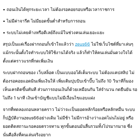
• ถอนเงินได้ทุกระยะเวลา ไม่ต้องรอคอยรอบหรือเวลาราชการ
• ไม่มีค่าจารีต ไม่มียอดขั้นต่ำสำหรับการถอน
• ระบบไม่เคยค้างหรือดีเลย์ถึงแม้ในช่วงคนเล่นเยอะแยะ
สรุปเป็นแค่เรื่องฝากถอนก็เข้าใจแล้วว่า
zeus66
ไม่ใช่เว็บไซต์ที่มาเล่นๆ
แม้กระนั้นตั้งใจทำระบบให้ใช้งานได้จริง แล้วก็ทำให้คนเล่นมั่นดวงใจได้
ตั้งแต่คราวแรกที่กดเพิ่มเงิน
ระบบฝากถอนของ เว็บสล็อต เป็นแบบออโต้เต็มระบบ ไม่ต้องแคปสลิป ไม่
ต้องรอคอยแอดมินเพิ่มเงินให้ เพิ่มเติมปุบปับเข้าปั๊บ ไม่ถึง 10 วินาทีก็มอง
เห็นเครดิตขึ้นทันที ส่วนการถอนเงินก็ด้วยเหมือนกัน ใส่จำนวน กดยืนยัน รอ
ไม่ถึง 1 นาที เงินเข้าบัญชีแบบไม่มีเงื่อนไขแอบแฝง
จากที่ทดลองถอนหลายคราว ไม่ว่าจะเป็นยอดหลักร้อยหรือหลักหมื่น ระบบ
ก็ปฏิบัติงานzeus66อย่างเดิม ไม่มีช้า ไม่มีการอ้างว่าแอดไม่นไม่อยู่ หรือ
ยอดติดสถานะรอคอยตรวจทาน ทุกขั้นตอนมันลื่นรวมทั้งโปรมากมาย ซึ่ง
นั่นคือสิ่งที่คนเล่นจริงอยาก