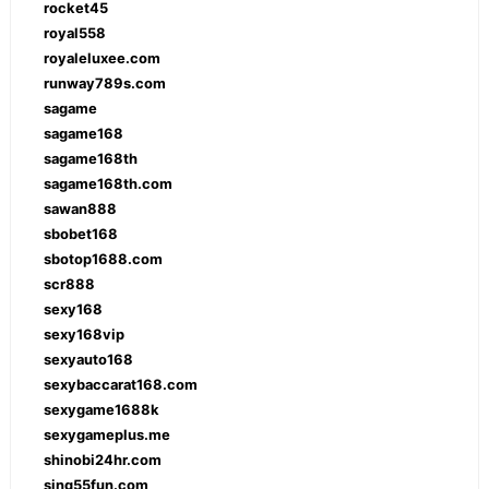
rocket45
royal558
royaleluxee.com
runway789s.com
sagame
sagame168
sagame168th
sagame168th.com
sawan888
sbobet168
sbotop1688.com
scr888
sexy168
sexy168vip
sexyauto168
sexybaccarat168.com
sexygame1688k
sexygameplus.me
shinobi24hr.com
sing55fun.com