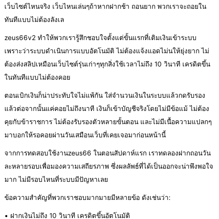
เว็บไซต์ไหนจริง เว็บไหนเล่นๆถ้าหากฝากช้า ถอนยาก พวกเราจะถอยใน
ทันทีแบบไม่ต้องลังเล
zeus66v2 ทำให้พวกเรารู้สึกชอบใจตั้งแต่ขั้นแรกที่เติมเงินเข้าระบบ
เพราะว่าระบบดำเนินการแบบอัตโนมัติ ไม่ต้องแจ้งแอดไม่นให้ยุ่งยาก ไม่
ต้องส่งสลิปเหมือนเว็บไซต์รุ่นเก่าๆทุกสิ่งใช้เวลาไม่ถึง 10 วินาที เครดิตขึ้น
ในทันทีแบบไม่ต้องคอย
ตอนเบิกเงินก็น่าประทับใจไม่แพ้กัน ใส่จำนวนเงินในระบบแล้วกดรับรอง
แล้วต่อจากนั้นแค่คอยไม่ถึงนาที เงินก็เข้าบัญชีจริงโดยไม่มีข้อแม้ ไม่ต้อง
คุยกับข้าราชการ ไม่ต้องรับรองตัวหลายขั้นตอน และไม่มีเนื้อความแปลกๆ
มาบอกให้รอคอยผ่านวันเสมือนเว็บที่เคยเจอมาก่อนหน้านี้
จากการทดสอบใช้งานzeus66 ในตอนสัปดาห์แรก เราทดลองฝากถอนวัน
ละหลายรอบเพื่อมองความเสถียรภาพ ซึ่งผลลัพธ์ที่ได้เป็นออกจะน่าพึงพอใจ
มาก ไม่มีรอบไหนที่ระบบมีปัญหาเลย
ข้อความสำคัญที่พวกเราชอบมากมายมีหลายข้อ ดังเช่นว่า:
• ฝากเงินไม่ถึง 10 วินาที เครดิตขึ้นอัตโนมัติ