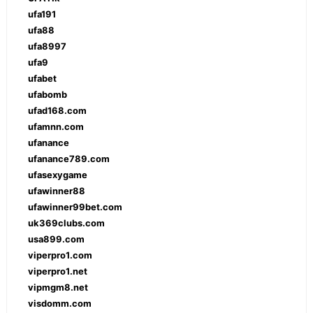
ufa191
ufa88
ufa8997
ufa9
ufabet
ufabomb
ufad168.com
ufamnn.com
ufanance
ufanance789.com
ufasexygame
ufawinner88
ufawinner99bet.com
uk369clubs.com
usa899.com
viperpro1.com
viperpro1.net
vipmgm8.net
visdomm.com