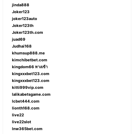
jinda888
Joker123
joker123auto
Joker123th
Joker123th.com
juad69
Judhai168
khumsup888.me
kimchibetbet.com
kingdom66 ทางเข้า
kingxxxbet123.com
kingxxxbet123.com
kitti999vip.com
lalikabetsgame.com
lcbet444.com
lionth168.com
live22
live22slot
lnw365bet.com