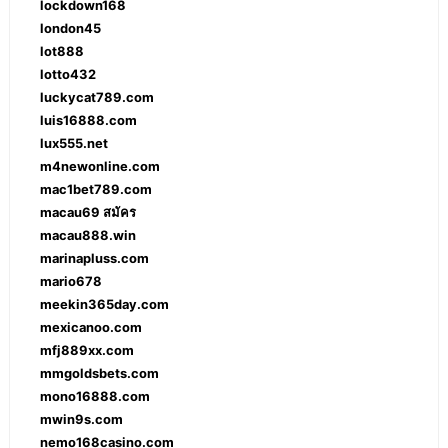
lockdown168
london45
lot888
lotto432
luckycat789.com
luis16888.com
lux555.net
m4newonline.com
mac1bet789.com
macau69 สมัคร
macau888.win
marinapluss.com
mario678
meekin365day.com
mexicanoo.com
mfj889xx.com
mmgoldsbets.com
mono16888.com
mwin9s.com
nemo168casino.com