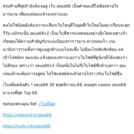
สรุปท้ายที่สุดถ้ายังลังเลอยู่ เว็บ zeus66 เป็นคำตอบที่ไม่ต้องทายใจ
มากมาย เพียงแค่ลองแล้วจะทราบเอง
คนไม่ใช่น้อยยังลังเลว่าจะเลือกเว็บไหนดีในยุคที่เว็บใหม่โผล่มาเกือบจะทุก
วี่วัน แม้กระนั้น zeus66v2 เป็นเว็บที่ควรจะทดลองอย่างยิ่งโดยเฉพาะถ้า
เกิดคุณให้ความสำคัญกับระบบป้อมปราการอาจ ฝากถอนเร็ว เกม
นานัปการรวมทั้งการดูแลลูกค้าแบบไม่ละทิ้ง ไม่มีอะไรสลับซับซ้อน แค่
เข้าไปสมัคร ลองเล่น แล้วคุณจะทราบเองว่าเว็บไซต์ที่ดูนิ่งๆมิได้แสดงว่า
ไม่มีของ เพราะว่า zeus66v2 เป็นหนึ่งในไม่กี่เว็บไซต์ที่กล้าบอกว่า คุณ
เล่นแล้วจะต้องการอยู่ต่อ ไม่ใช่แค่สมัครแล้วผ่านไปราวกับเว็บไซต์อื่น
เว็บสล็อตอันดับ 1 zeus66 29 พฤศจิกายน 68 Joseph casino zeus66
มาแรงที่สุด Top 66
ขอขอบพระคุณ Ref.
เว็บสล็อต
https://rebrand.ly/zeus66
https://cutly.info/zeus66