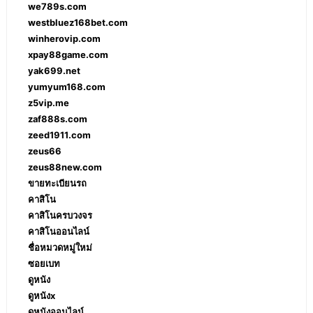
we789s.com
westbluez168bet.com
winherovip.com
xpay88game.com
yak699.net
yumyum168.com
z5vip.me
zaf888s.com
zeed1911.com
zeus66
zeus88new.com
ขายทะเบียนรถ
คาสิโน
คาสิโนครบวงจร
คาสิโนออนไลน์
ชื่อหมวดหมู่ใหม่
ซอยเบท
ดูหนัง
ดูหนังx
ดูหนังออนไลน์