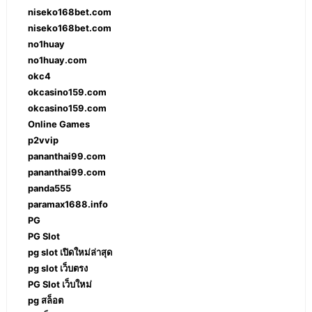
niseko168bet.com
niseko168bet.com
no1huay
no1huay.com
okc4
okcasino159.com
okcasino159.com
Online Games
p2vvip
pananthai99.com
pananthai99.com
panda555
paramax1688.info
PG
PG Slot
pg slot เปิดใหม่ล่าสุด
pg slot เว็บตรง
PG Slot เว็บใหม่
pg สล็อต