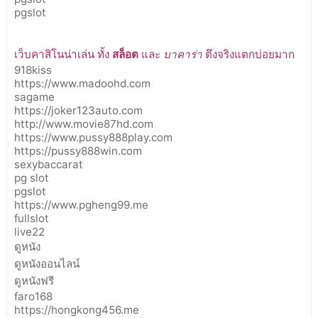
pgslot
เว็บคาสิโนน่าเล่น ทั้ง
สล็อต
และ
บาคาร่า
ตึงจริงแตกบ่อยมาก
918kiss
https://www.madoohd.com
sagame
https://joker123auto.com
http://www.movie87hd.com
https://www.pussy888play.com
https://pussy888win.com
sexybaccarat
pg slot
pgslot
https://www.pgheng99.me
fullslot
live22
ดูหนัง
ดูหนังออนไลน์
ดูหนังฟรี
faro168
https://hongkong456.me