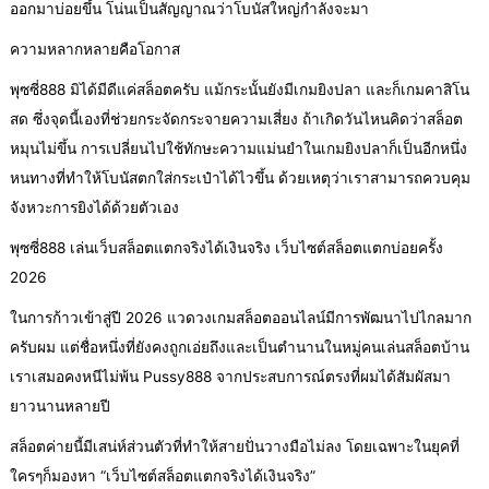
ออกมาบ่อยขึ้น โน่นเป็นสัญญาณว่าโบนัสใหญ่กำลังจะมา
ความหลากหลายคือโอกาส
พุซซี่888 มิได้มีดีแค่สล็อตครับ แม้กระนั้นยังมีเกมยิงปลา และก็เกมคาสิโน
สด ซึ่งจุดนี้เองที่ช่วยกระจัดกระจายความเสี่ยง ถ้าเกิดวันไหนคิดว่าสล็อต
หมุนไม่ขึ้น การเปลี่ยนไปใช้ทักษะความแม่นยำในเกมยิงปลาก็เป็นอีกหนึ่ง
หนทางที่ทำให้โบนัสตกใส่กระเป๋าได้ไวขึ้น ด้วยเหตุว่าเราสามารถควบคุม
จังหวะการยิงได้ด้วยตัวเอง
พุซซี่888 เล่นเว็บสล็อตแตกจริงได้เงินจริง เว็บไซต์สล็อตแตกบ่อยครั้ง
2026
ในการก้าวเข้าสู่ปี 2026 แวดวงเกมสล็อตออนไลน์มีการพัฒนาไปไกลมาก
ครับผม แต่ชื่อหนึ่งที่ยังคงถูกเอ่ยถึงและเป็นตำนานในหมู่คนเล่นสล็อตบ้าน
เราเสมอคงหนีไม่พ้น Pussy888 จากประสบการณ์ตรงที่ผมได้สัมผัสมา
ยาวนานหลายปี
สล็อตค่ายนี้มีเสน่ห์ส่วนตัวที่ทำให้สายปั่นวางมือไม่ลง โดยเฉพาะในยุคที่
ใครๆก็มองหา “เว็บไซต์สล็อตแตกจริงได้เงินจริง”