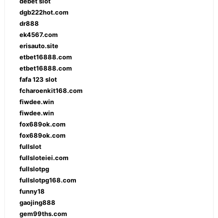
debet slot
dgb222hot.com
dr888
ek4567.com
erisauto.site
etbet16888.com
etbet16888.com
fafa 123 slot
fcharoenkit168.com
fiwdee.win
fiwdee.win
fox689ok.com
fox689ok.com
fullslot
fullsloteiei.com
fullslotpg
fullslotpg168.com
funny18
gaojing888
gem99ths.com