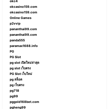
okc4
okcasino159.com
okcasino159.com
Online Games
p2vvip
pananthai99.com
pananthai99.com
panda555
paramax1688.info
PG
PG Slot
pg slot เปิดใหม่ล่าสุด
pg slot เว็บตรง
PG Slot เว็บใหม่
pg สล็อต
pg เว็บตรง
pg718
pg99
pggold168bet.com
pgheng99