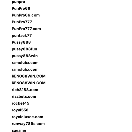
punpro
PunPro66
PunPro66.com
PunPro777
PunPro777.com
puntaek77
Pussy888
pussy888fun
pussy888win
ramclubx.com
ramclubx.com
RENO88WIN.COM
RENO88WIN.COM
rich8188.com
rizzbetx.com
rocket45
royal558
royaleluxee.com
runway789s.com
sagame