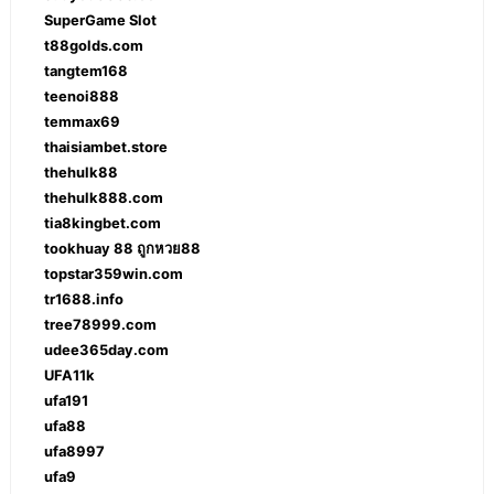
SuperGame Slot
t88golds.com
tangtem168
teenoi888
temmax69
thaisiambet.store
thehulk88
thehulk888.com
tia8kingbet.com
tookhuay 88 ถูกหวย88
topstar359win.com
tr1688.info
tree78999.com
udee365day.com
UFA11k
ufa191
ufa88
ufa8997
ufa9