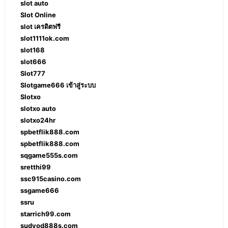
slot auto
Slot Online
slot เครดิตฟรี
slot1111ok.com
slot168
slot666
Slot777
Slotgame666 เข้าสู่ระบบ
Slotxo
slotxo auto
slotxo24hr
spbetflik888.com
spbetflik888.com
sqgame555s.com
sretthi99
ssc915casino.com
ssgame666
ssru
starrich99.com
sudyod888s.com