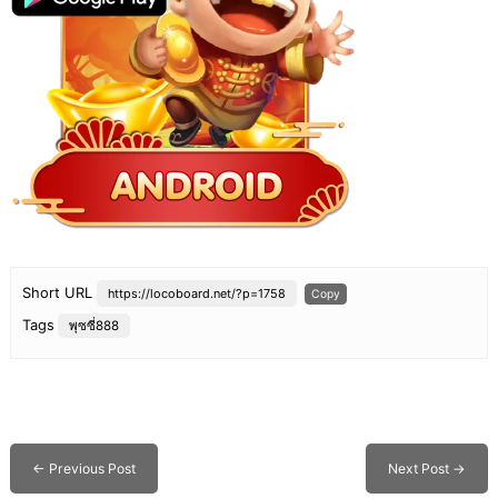
Short URL
https://locoboard.net/?p=1758
Copy
Tags
พุซซี่888
←
Previous Post
Next Post
→