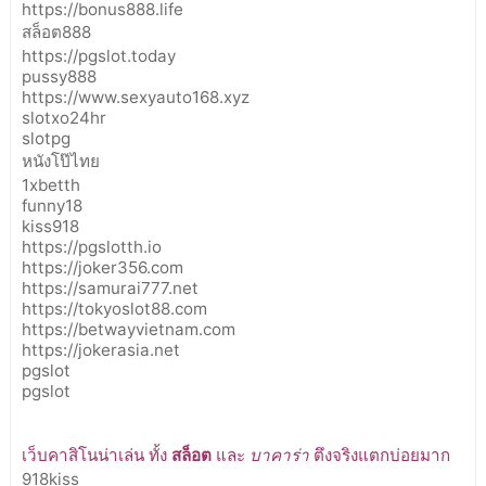
https://bonus888.life
สล็อต888
https://pgslot.today
pussy888
https://www.sexyauto168.xyz
slotxo24hr
slotpg
หนังโป๊ไทย
1xbetth
funny18
kiss918
https://pgslotth.io
https://joker356.com
https://samurai777.net
https://tokyoslot88.com
https://betwayvietnam.com
https://jokerasia.net
pgslot
pgslot
เว็บคาสิโนน่าเล่น ทั้ง
สล็อต
และ
บาคาร่า
ตึงจริงแตกบ่อยมาก
918kiss