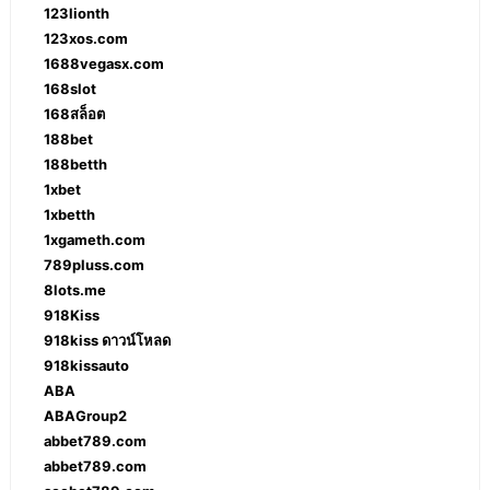
123lionth
123xos.com
1688vegasx.com
168slot
168สล็อต
188bet
188betth
1xbet
1xbetth
1xgameth.com
789pluss.com
8lots.me
918Kiss
918kiss ดาวน์โหลด
918kissauto
ABA
ABAGroup2
abbet789.com
abbet789.com