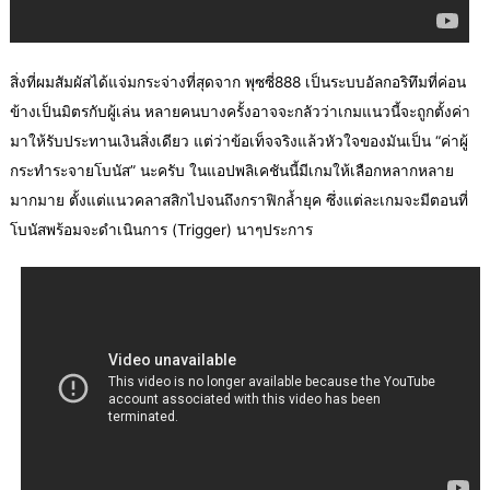
สิ่งที่ผมสัมผัสได้แจ่มกระจ่างที่สุดจาก พุซซี่888 เป็นระบบอัลกอริทึมที่ค่อน
ข้างเป็นมิตรกับผู้เล่น หลายคนบางครั้งอาจจะกลัวว่าเกมแนวนี้จะถูกตั้งค่า
มาให้รับประทานเงินสิ่งเดียว แต่ว่าข้อเท็จจริงแล้วหัวใจของมันเป็น “ค่าผู้
กระทำระจายโบนัส” นะครับ ในแอปพลิเคชันนี้มีเกมให้เลือกหลากหลาย
มากมาย ตั้งแต่แนวคลาสสิกไปจนถึงกราฟิกล้ำยุค ซึ่งแต่ละเกมจะมีตอนที่
โบนัสพร้อมจะดำเนินการ (Trigger) นาๆประการ