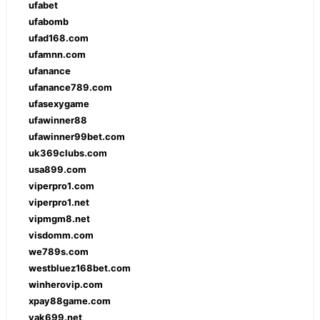
ufabet
ufabomb
ufad168.com
ufamnn.com
ufanance
ufanance789.com
ufasexygame
ufawinner88
ufawinner99bet.com
uk369clubs.com
usa899.com
viperpro1.com
viperpro1.net
vipmgm8.net
visdomm.com
we789s.com
westbluez168bet.com
winherovip.com
xpay88game.com
yak699.net