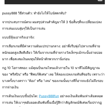
pussy888 วิธีส่วนตัว: ทำยังไงให้โบนัสตกทับ?
จากประสบการณ์ตรง ผมสรุปส่วนสำคัญมาให้ 3 ข้อสั้นๆที่จะเปลี่ยนแปลง
การเล่นแบบสุ่มๆให้เป็นการเล่น
แบบมีลุ้นเอาจริงเอาจัง:
การเลือกเกมที่มีค่าความผันแปรปานกลาง: อย่าพึ่งรีบพุ่งไปหาเกมที่จ่าย
หนักยอดสูงเสียทีเดียว ให้เริ่มจากเกมที่จ่ายรางวัลเล็กๆแม้กระนั้นจ่ายบ่อย
มาก เพื่อสะสมเงินลงทุนให้หน้าตักพวกเรานิ่งก่อน
กฎ 10 โอกาสทอง: แม้คุณปั่นเกมไหนแล้วภายใน 10 นาทีไม่มีสัญญาณ
ของ “ฟรีสปิน” หรือ “ฟีพบร์พิเศษ” เลย ให้ลองแปลงเกมทันทีขอรับ เพราะว่า
บางครั้งบางคราว “ห้อง” หรือ “เลน” ของเกมนั้นบางทีก็อาจจะยังไม่ถึงรอบ
การจ่ายเงิน
การเดินเงินแบบขั้นบันได:
Pussy888fun
อย่าลงเงินเดิมพันเท่าเดิมตลอด
การเล่น ให้เบาๆขยับยอดเดิมพันขึ้นเมื่อรู้สึกว่าสัญลักษณ์พิเศษเริ่มปรากฏ