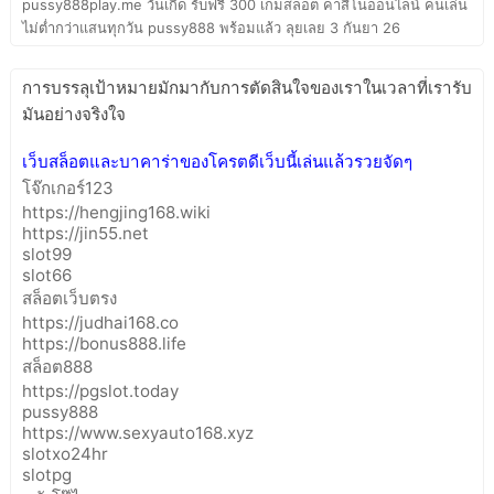
pussy888play.me วันเกิด รับฟรี 300 เกมสล็อต คาสิโนออนไลน์ คนเล่น
ไม่ต่ำกว่าแสนทุกวัน pussy888 พร้อมแล้ว ลุยเลย 3 กันยา 26
การบรรลุเป้าหมายมักมากับการตัดสินใจของเราในเวลาที่เรารับ
มันอย่างจริงใจ
เว็บสล็อตและบาคาร่าของโครตดีเว็บนี้เล่นแล้วรวยจัดๆ
โจ๊กเกอร์123
https://hengjing168.wiki
https://jin55.net
slot99
slot66
สล็อตเว็บตรง
https://judhai168.co
https://bonus888.life
สล็อต888
https://pgslot.today
pussy888
https://www.sexyauto168.xyz
slotxo24hr
slotpg