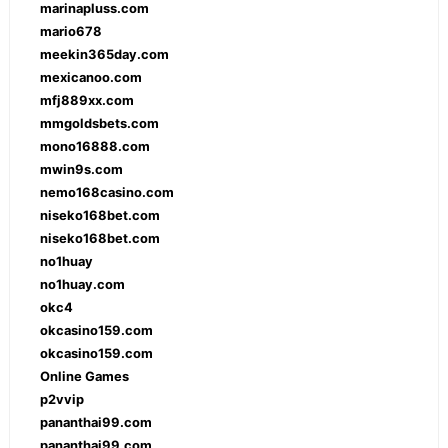
marinapluss.com
mario678
meekin365day.com
mexicanoo.com
mfj889xx.com
mmgoldsbets.com
mono16888.com
mwin9s.com
nemo168casino.com
niseko168bet.com
niseko168bet.com
no1huay
no1huay.com
okc4
okcasino159.com
okcasino159.com
Online Games
p2vvip
pananthai99.com
pananthai99.com