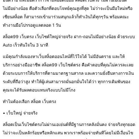
อันตราย และมีอัตราการจ่ายที่ยอดเยี่ยม สล็อตเว็บตรง ไม่ผ่านเอเย่นต์
ไม่มีอย่างน้อย คือตัวเลือกที่ตอบโจทย์คุณสูงที่สุด ไม่ว่าจะเป็นมือใหม่หรือ
เซียนสล็อต ก็สามารถเข้ามาร่วมสนุกแล้วก็ทำเงินได้ทุกๆวัน พร้อมคณะ
ทำงานมือโปรรอดูแลตลอด 1 วัน
สล็อต99 เว็บตรง เว็บไซต์ใหญ่จ่ายจริง ฝาก-ถอนไม่มีอย่างน้อย ด้วยระบบ
Auto เร็วทันใจใน 3 นาที
แม้คุณกำลังมองหาเว็บสล็อตออนไลน์ที่ไว้ใจได้ ไม่มีอันตราย และให้
บริการอย่างมืออาชีพ สล็อต99 เว็บไซต์ตรง คือคำตอบที่คุณไม่ควรละเลย
ด้วยระบบการให้บริการที่ตามมาตรฐานสากล และความยั่งยืนทางการเงิน
ระดับที่ถือว่าสูง ทำให้ผู้เล่นสามารถมั่นอกมั่นใจได้ว่า ทุกการเดิมพันของ
คุณจะได้รับผลตอบแทนจริงแบบไม่มีโกง
ทำไมต้องเลือก สล็อต เว็บตรง
• เว็บใหญ่ จ่ายจริง
สล็อตเป็นเว็บไซต์ตรงไม่ผ่านเอเย่นต์ที่มีฐานการคลังมั่นคง จ่ายจริงทุกยอด
ไม่ว่าจะเป็นหลักร้อยหรือหลักแสน พวกเราพร้อมจ่ายทันทีโดยไม่มีเงื่อนไข