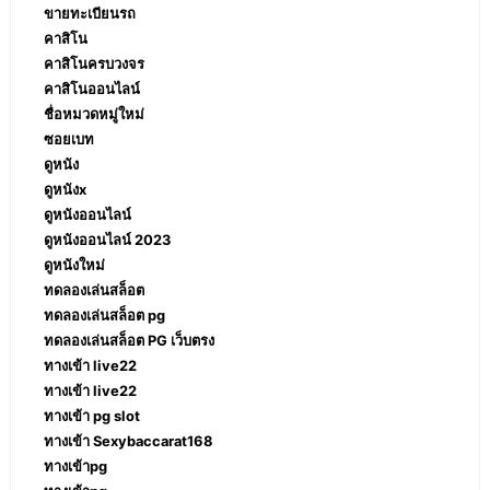
ขายทะเบียนรถ
คาสิโน
คาสิโนครบวงจร
คาสิโนออนไลน์
ชื่อหมวดหมู่ใหม่
ซอยเบท
ดูหนัง
ดูหนังx
ดูหนังออนไลน์
ดูหนังออนไลน์ 2023
ดูหนังใหม่
ทดลองเล่นสล็อต
ทดลองเล่นสล็อต pg
ทดลองเล่นสล็อต PG เว็บตรง
ทางเข้า live22
ทางเข้า live22
ทางเข้า pg slot
ทางเข้า Sexybaccarat168
ทางเข้าpg