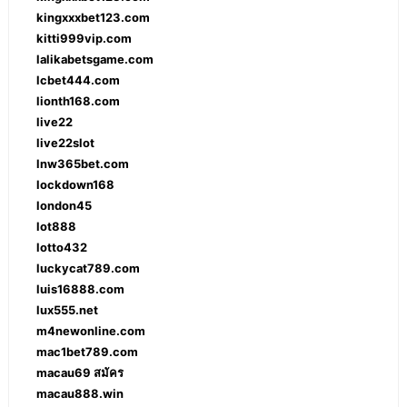
kingxxxbet123.com
kitti999vip.com
lalikabetsgame.com
lcbet444.com
lionth168.com
live22
live22slot
lnw365bet.com
lockdown168
london45
lot888
lotto432
luckycat789.com
luis16888.com
lux555.net
m4newonline.com
mac1bet789.com
macau69 สมัคร
macau888.win