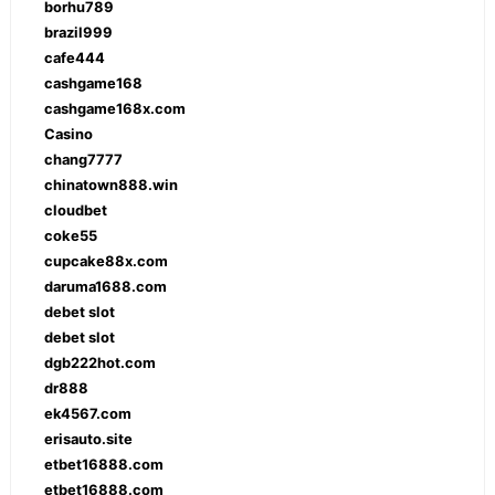
borhu789
brazil999
cafe444
cashgame168
cashgame168x.com
Casino
chang7777
chinatown888.win
cloudbet
coke55
cupcake88x.com
daruma1688.com
debet slot
debet slot
dgb222hot.com
dr888
ek4567.com
erisauto.site
etbet16888.com
etbet16888.com