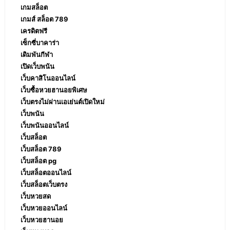
เกมสล็อต
เกมส์ สล็อต 789
เครดิตฟรี
เซ็กซี่บาคาร่า
เดิมพันกีฬา
เปิดเว็บพนัน
เว็บคาสิโนออนไลน์
เว็บซื้อหวยฮานอยพิเศษ
เว็บตรงไม่ผ่านเอเย่นต์เปิดใหม่
เว็บพนัน
เว็บพนันออนไลน์
เว็บสล็อต
เว็บสล็อต 789
เว็บสล็อต pg
เว็บสล็อตออนไลน์
เว็บสล็อตเว็บตรง
เว็บหวยสด
เว็บหวยออนไลน์
เว็บหวยฮานอย