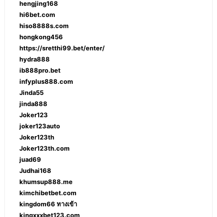
hengjing168
hi6bet.com
hiso8888s.com
hongkong456
https://sretthi99.bet/enter/
hydra888
ib888pro.bet
infyplus888.com
Jinda55
jinda888
Joker123
joker123auto
Joker123th
Joker123th.com
juad69
Judhai168
khumsup888.me
kimchibetbet.com
kingdom66 ทางเข้า
kingxxxbet123.com