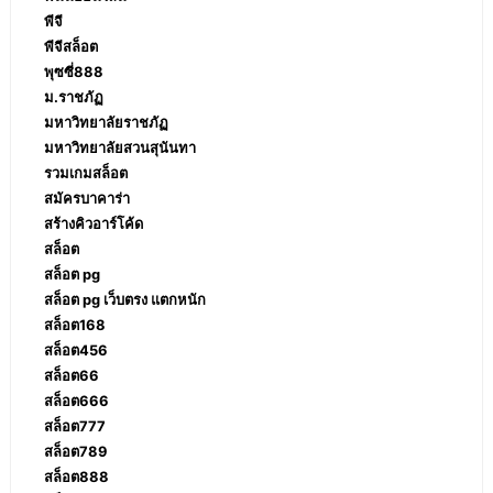
พีจี
พีจีสล็อต
พุซซี่888
ม.ราชภัฏ
มหาวิทยาลัยราชภัฏ
มหาวิทยาลัยสวนสุนันทา
รวมเกมสล็อต
สมัครบาคาร่า
สร้างคิวอาร์โค้ด
สล็อต
สล็อต pg
สล็อต pg เว็บตรง แตกหนัก
สล็อต168
สล็อต456
สล็อต66
สล็อต666
สล็อต777
สล็อต789
สล็อต888