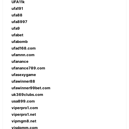
UFA11k
ufa191
ufa88
ufa8997
ufa9
ufabet
ufabomb
ufad168.com
ufamnn.com
ufanance
ufanance789.com
ufasexygame
ufawinner88
ufawinner99bet.com
uk369clubs.com
usa899.com
viperpro1.com
viperpro1.net
vipmgm8.net
visdomm.com