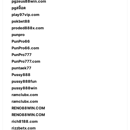
pgzeus88win.com
pgสล็อต
play97vip.com
pokbet88
proded888x.com
punpro
PunPro66
PunPro66.com
PunPro777
PunPro777.com
puntaek77
Pussy888
pussy888fun
pussy888win
ramclubx.com
ramclubx.com
RENO88WIN.COM
RENO88WIN.COM
rich8188.com
rizzbetx.com