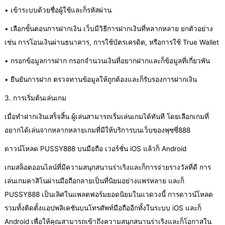
• เข้าระบบด้วยชื่อผู้ใช้และก็รหัสผ่าน
• เลือกขั้นตอนการฝากเงิน เว็บมีวิธีการฝากเงินที่หลากหลาย ยกตัวอย่าง
เช่น การโอนเงินผ่านธนาคาร, การใช้บัตรเครดิต, หรือการใช้ True Wallet
• กรอกข้อมูลการฝาก กรอกจำนวนเงินที่อยากฝากและก็ข้อมูลที่เกี่ยวพัน
• ยืนยันการฝาก ตรวจทานข้อมูลให้ถูกต้องและก็รับรองการฝากเงิน
3. การเริ่มต้นเล่นเกม
เมื่อทำฝากเงินเสร็จสิ้น ผู้เล่นสามารถเริ่มเล่นเกมได้ทันที โดยเลือกเกมที่
อยากได้เล่นจากหลากหลายเกมที่มีให้บริการบนเว็บของพุซซี่888
ดาวน์โหลด PUSSY888 บนมือถือ เวอร์ชั่น iOS แล้วก็ Android
เกมสล็อตออนไลน์ที่มีความสนุกสนานร่าเริงและก็การจ่ายรางวัลที่ดี การ
เล่นเกมคาสิโนผ่านมือถือกลายเป็นที่นิยมอย่างแพร่หลาย และก็
PUSSY888 เป็นเลิศในแพลตฟอร์มยอดนิยมในแวดวงนี้ การดาวน์โหลด
รวมทั้งติดตั้งแอปพลิเคชันบนโทรศัพท์มือถืออีกทั้งในระบบ iOS และก็
Android เพื่อให้คุณสามารถเข้าถึงความสนุกสนานร่าเริงและก็โอกาสใน