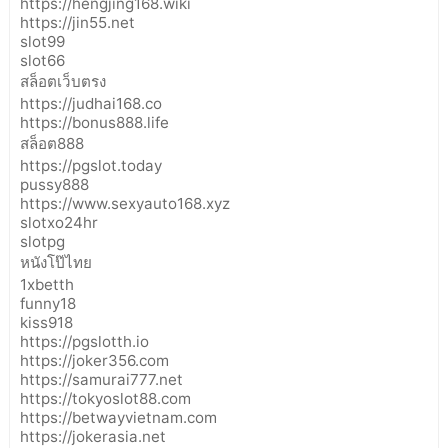
https://hengjing168.wiki
https://jin55.net
slot99
slot66
สล็อตเว็บตรง
https://judhai168.co
https://bonus888.life
สล็อต888
https://pgslot.today
pussy888
https://www.sexyauto168.xyz
slotxo24hr
slotpg
หนังโป๊ไทย
1xbetth
funny18
kiss918
https://pgslotth.io
https://joker356.com
https://samurai777.net
https://tokyoslot88.com
https://betwayvietnam.com
https://jokerasia.net