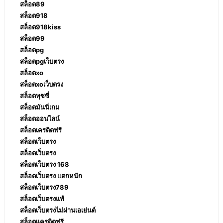
สล็อต89
สล็อต918
สล็อต918kiss
สล็อต99
สล็อตpg
สล็อตpgเว็บตรง
สล็อตxo
สล็อตxoเว็บตรง
สล็อตพุซซี่
สล็อตมันนี่เกม
สล็อตออนไลน์
สล็อตเครดิตฟรี
สล็อตเว็บตรง
สล็อตเว็บตรง
สล็อตเว็บตรง 168
สล็อตเว็บตรง แตกหนัก
สล็อตเว็บตรง789
สล็อตเว็บตรงแท้
สล็อตเว็บตรงไม่ผ่านเอเย่นต์
สล็อตเเครดิตฟรี