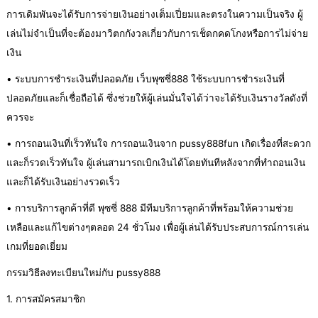
การเดิมพันจะได้รับการจ่ายเงินอย่างเต็มเปี่ยมและตรงในความเป็นจริง ผู้
เล่นไม่จำเป็นที่จะต้องมาวิตกกังวลเกี่ยวกับการเช็ดกคดโกงหรือการไม่จ่าย
เงิน
• ระบบการชำระเงินที่ปลอดภัย เว็บพุซซี่888 ใช้ระบบการชำระเงินที่
ปลอดภัยและก็เชื่อถือได้ ซึ่งช่วยให้ผู้เล่นมั่นใจได้ว่าจะได้รับเงินรางวัลดังที่
ควรจะ
• การถอนเงินที่เร็วทันใจ การถอนเงินจาก pussy888fun เกิดเรื่องที่สะดวก
และก็รวดเร็วทันใจ ผู้เล่นสามารถเบิกเงินได้โดยทันทีหลังจากที่ทำถอนเงิน
และก็ได้รับเงินอย่างรวดเร็ว
• การบริการลูกค้าที่ดี พุซซี่ 888 มีทีมบริการลูกค้าที่พร้อมให้ความช่วย
เหลือและแก้ไขต่างๆตลอด 24 ชั่วโมง เพื่อผู้เล่นได้รับประสบการณ์การเล่น
เกมที่ยอดเยี่ยม
กรรมวิธีลงทะเบียนใหม่กับ pussy888
1. การสมัครสมาชิก