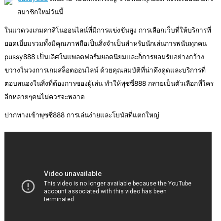
สมาชิกใหม่วันนี้
ในแวดวงเกมคาสิโนออนไลน์ที่มีการแข่งขันสูง การเลือกเว็บที่ให้บริการที่
ยอดเยี่ยมรวมทั้งมีคุณภาพถือเป็นสิ่งจำเป็นสำหรับนักเล่นการพนันทุกคน
pussy888 เป็นเลิศในแพลตฟอร์มยอดนิยมและก็การยอมรับอย่างกว้าง
ขวางในวงการเกมสล็อตออนไลน์ ด้วยคุณสมบัติที่น่าดึงดูดและบริการที่
ตอบสนองในสิ่งที่ต้องการของผู้เล่น ทำให้พุซซี่888 กลายเป็นตัวเลือกที่ใคร
อีกหลายๆคนไม่ควรจะพลาด
ปากทางเข้าพุซซี่888 การเล่นง่ายและโบนัสที่แตกใหญ่