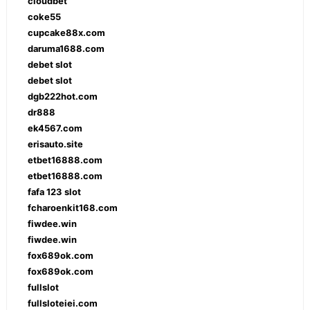
cloudbet
coke55
cupcake88x.com
daruma1688.com
debet slot
debet slot
dgb222hot.com
dr888
ek4567.com
erisauto.site
etbet16888.com
etbet16888.com
fafa 123 slot
fcharoenkit168.com
fiwdee.win
fiwdee.win
fox689ok.com
fox689ok.com
fullslot
fullsloteiei.com