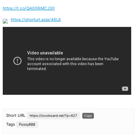
https://t.co/QA006MCJ30
https://shorturl.asia/46lJt
Short URL
https://locoboard.net/?p=627
Copy
Tags
Pussy888