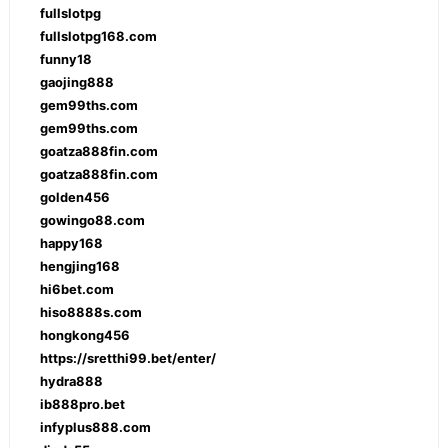
fullslotpg
fullslotpg168.com
funny18
gaojing888
gem99ths.com
gem99ths.com
goatza888fin.com
goatza888fin.com
golden456
gowingo88.com
happy168
hengjing168
hi6bet.com
hiso8888s.com
hongkong456
https://sretthi99.bet/enter/
hydra888
ib888pro.bet
infyplus888.com