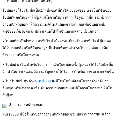
2. โบนัสและโปรโมชั่นที่แตกใหญ่
โบนัสแล้วก็โปรโมชั่นเป็นอีกหนึ่งข้อดีที่ทำให้ pussy888fun เป็นที่ชื่นชอบ
โบนัสที่แตกใหญ่ทำให้ผู้เล่นมีโอกาสในการทำกำไรสูงมากขึ้น รวมทั้งการ
จ่ายหนักทุกยอดทำให้ความเพลิดเพลินของการเล่นเกมเพิ่มขึ้นอย่างยิ่ง
พุซซี่888เว็บไซต์ตรง มีการเสนอโปรโมชั่นหลากหลาย เป็นต้นว่า:
• โบนัสต้อนรับสำหรับสมาชิกใหม่ เมื่อลงทะเบียนเป็นสมาชิกใหม่ ผู้เล่นจะ
ได้รับโบนัสต้อนรับที่มีมูลค่าสูง ซึ่งช่วยเพิ่มทุนสำหรับในการเล่นและเพิ่ม
จังหวะสำหรับในการชนะ
• โบนัสฝากเงิน สำหรับในการฝากเงินในแต่ละครั้ง ผู้เล่นจะได้รับโบนัสเพิ่ม
อีก ทำให้การเล่นเกมมีความสนุกและก็ได้โอกาสสำหรับการชนะมากเพิ่มขึ้น
• โปรโมชั่นพิเศษต่างๆ
พุซซี่888
ยังมีโปรโมชั่นพิเศษในช่วงต่างๆดังเช่น
วันหยุด หรือเทศกาล เพื่อเพิ่มความสนุกสนานและก็โอกาสในการทำเงินให้
กับผู้เล่น
3. การจ่ายหนักทุกยอด
Pussy888 มีชื่อในหัวข้อการจ่ายหนักทุกยอด ซึ่งแปลว่าทุกการชนะแล้วก็