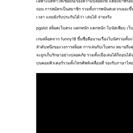
เฉพาะแต่ทำให้เชื่อมั่นเรื่องความปลอดภัย แต่ยังมาพร้อม
ถอน การสมัครเป็นสมาชิก รวมทั้งการพนันสะดวกเยอะขึ้น ท
เวลา แถมยังรับประกันได้ว่า เล่นได้ จ่ายจริง
pgslot สล็อตเว็บตรง แตกหนัก แตกหนัก โบนัสเพียบ เว็
เกมสล็อตจาก funny18 ขึ้นชื่อลือนามเรื่องโบนัสรวมทั้ง
ลำดับหนึ่งของวงการสล็อต การเล่นกับเว็บตรง หมายถึงคุณไ
จะถูกเก็บรักษาอย่างปลอดภัย รวมทั้งเมื่อเล่นได้ก็ถอนได้
บนคอมพิวเตอร์รวมทั้งโทรศัพท์เคลื่อนที่ รองรับภาษาไท