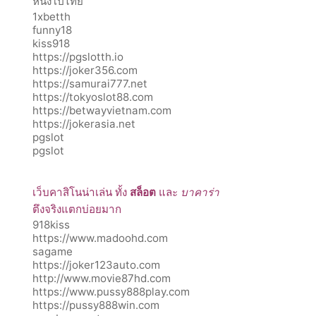
หนังโป๊ไทย
1xbetth
funny18
kiss918
https://pgslotth.io
https://joker356.com
https://samurai777.net
https://tokyoslot88.com
https://betwayvietnam.com
https://jokerasia.net
pgslot
pgslot
เว็บคาสิโนน่าเล่น ทั้ง
สล็อต
และ
บาคาร่า
ตึงจริงแตกบ่อยมาก
918kiss
https://www.madoohd.com
sagame
https://joker123auto.com
http://www.movie87hd.com
https://www.pussy888play.com
https://pussy888win.com