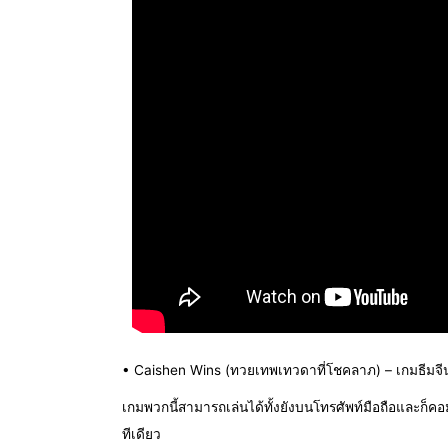
• Caishen Wins (ทวยเทพเทวดาที่โชคลาภ) – เกมธีมจีน
เกมพวกนี้สามารถเล่นได้ทั้งยังบนโทรศัพท์มือถือและก็คอม
ทีเดียว