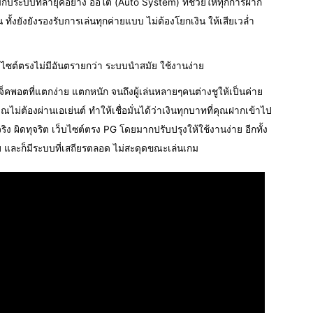
กับระบบที่ล้ำยุคอย่าง ออโต้ (Auto System) ที่ช่วยให้ทุกการฝาก
ั้งยังยังรองรับการเล่นทุกค่ายแบบ ไม่ต้องโยกเงิน ให้เสียเวล่ำ
บไซต์ตรงไม่มีอันตรายกว่า ระบบนำสมัย ใช้งานง่าย
แจ็คพอตที่แตกง่าย แตกหนัก จนถึงผู้เล่นหลายๆคนต่างชูให้เป็นค่าย
ม่ต้องผ่านเอเย่นต์ ทำให้เชื่อมั่นได้ว่าเงินทุกบาทที่คุณฝากเข้าไป
จริง ผิดทุจริต เว็บไซต์ตรง PG โดยมากปรับปรุงให้ใช้งานง่าย อีกทั้ง
ย และก็มีระบบที่เสถียรตลอด ไม่สะดุดขณะเล่นเกม