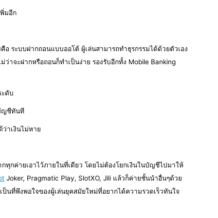
ิ่มอีก
นิยมคือ ระบบฝากถอนแบบออโต้ ผู้เล่นสามารถทำธุรกรรมได้ด้วยตัวเอง
 ไม่ว่าจะฝากหรือถอนก็ทำเป็นง่าย รองรับอีกทั้ง Mobile Banking
ระดับ
ญชีทันที
้ว่าเงินไม่หาย
จากทุกค่ายเอาไว้ภายในที่เดียว โดยไม่ต้องโยกเงินในบัญชีไปมาให้
ot
Joker, Pragmatic Play, SlotXO, Jili แล้วก็ค่ายชั้นนำอื่นๆด้วย
็เป็นที่พึงพอใจของผู้เล่นยุคสมัยใหม่ที่อยากได้ความรวดเร็วทันใจ