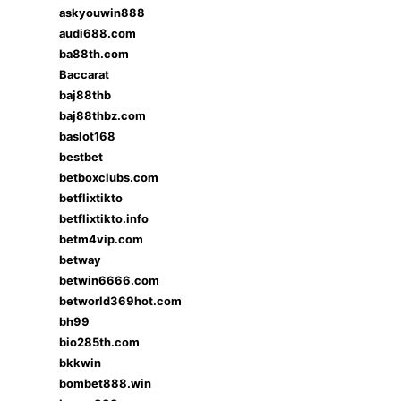
askyouwin888
audi688.com
ba88th.com
Baccarat
baj88thb
baj88thbz.com
baslot168
bestbet
betboxclubs.com
betflixtikto
betflixtikto.info
betm4vip.com
betway
betwin6666.com
betworld369hot.com
bh99
bio285th.com
bkkwin
bombet888.win