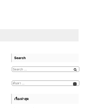
Search
เรื่องล่าสุด