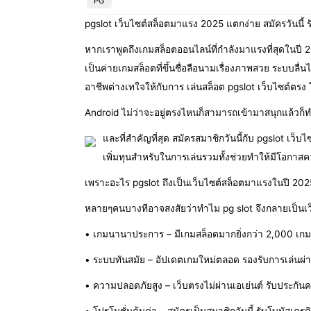
PG
pgslot เว็บไซต์สล็อตมาแรง 2025 แตกง่าย สมัครวันนี้ 
หากเราพูดถึงเกมสล็อตออนไลน์ที่กำลังมาแรงที่สุดในปี 20
เป็นค่ายเกมสล็อตที่ขึ้นชื่อลือนามเรื่องภาพสวย ระบบลื่น
อาชีพต่างเทใจให้กับการ เล่นสล็อต pgslot เว็บไซต์ตรง โ
Android ไม่ว่าจะอยู่ตรงไหนก็สามารถเข้ามาสนุกแล้วก็ทำ
และที่สำคัญที่สุด สมัครสมาชิกวันนี้กับ pgslot เว็บ
เพิ่มทุนสำหรับในการเล่นรวมทั้งช่วยทำให้มีโอกาสค
เพราะอะไร pgslot ถึงเป็นเว็บไซต์สล็อตมาแรงในปี 202
หลายๆคนบางทีอาจสงสัยว่าทำไม pg slot จึงกลายเป็นเว็บสล
• เกมนานาประการ – มีเกมสล็อตมากยิ่งกว่า 2,000 เกม 
• ระบบทันสมัย – อัปเดตเกมใหม่ตลอด รองรับการเล่นผ่
• ความปลอดภัยสูง – เว็บตรงไม่ผ่านเอเย่นต์ รับประกันคว
• โปรโมชั่นคุ้มค่า – สมัครเป็นสมาชิกวันนี้ รับโบนัสเ