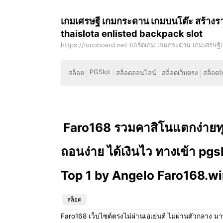
Skip
เกมเศรษฐี เกมกระดาน เกมบนโต๊ะ สร้างร
to
thaislota enlisted backpack slot
content
https://locoboard.net บอร์ดเกม เกมกระดาน เกมเศรษฐีเปิด
เป็นเศรษฐีกันจริงๆ พบกับเกมส์สล็อตที่ใช้เทคโนโลยี 5G
poker lounge 99
PGSlot
สล็อต
สล็อตออนไลน์
สล็อตเว็บตรง
สล็อต
Faro168 รวมคาสิโนแตกง่ายทุกค
ถอนง่าย ได้เงินไว ทางเข้า pgsl
Top 1 by Angelo Faro168.wi
สล็อต
Faro168 เว็บไซต์ตรงไม่ผ่านเอเย่นต์ ไม่ผ่านตัวกลาง ม