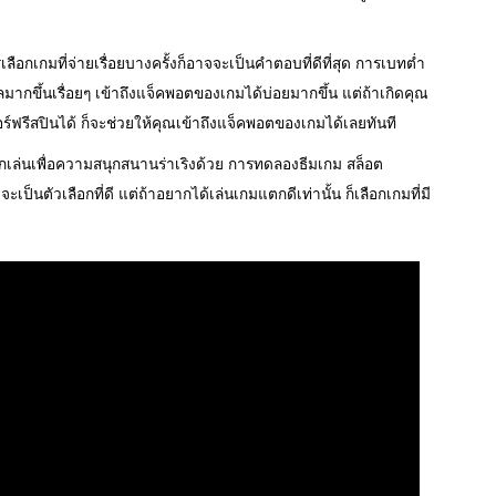
ือกเกมที่จ่ายเรื่อยบางครั้งก็อาจจะเป็นคำตอบที่ดีที่สุด การเบทต่ำ
มากขึ้นเรื่อยๆ เข้าถึงแจ็คพอตของเกมได้บ่อยมากขึ้น แต่ถ้าเกิดคุณ
จอร์ฟรีสปินได้ ก็จะช่วยให้คุณเข้าถึงแจ็คพอตของเกมได้เลยทันที
ากเล่นเพื่อความสนุกสนานร่าเริงด้วย การทดลองธีมเกม สล็อต
ป็นตัวเลือกที่ดี แต่ถ้าอยากได้เล่นเกมแตกดีเท่านั้น ก็เลือกเกมที่มี