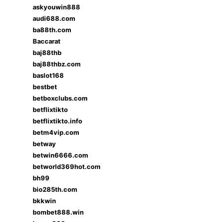
askyouwin888
audi688.com
ba88th.com
Baccarat
baj88thb
baj88thbz.com
baslot168
bestbet
betboxclubs.com
betflixtikto
betflixtikto.info
betm4vip.com
betway
betwin6666.com
betworld369hot.com
bh99
bio285th.com
bkkwin
bombet888.win