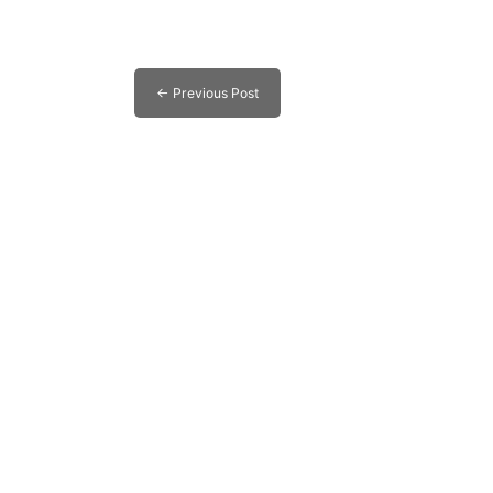
←
Previous Post