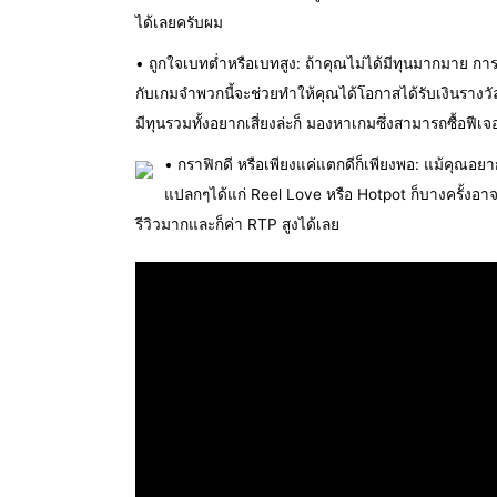
ได้เลยครับผม
• ถูกใจเบทต่ำหรือเบทสูง: ถ้าคุณไม่ได้มีทุนมากมาย การเล
กับเกมจำพวกนี้จะช่วยทำให้คุณได้โอกาสได้รับเงินรางวัล
มีทุนรวมทั้งอยากเสี่ยงล่ะก็ มองหาเกมซึ่งสามารถซื้อฟีเ
• กราฟิกดี หรือเพียงแค่แตกดีก็เพียงพอ: แม้คุณอย
แปลกๆได้แก่ Reel Love หรือ Hotpot ก็บางครั้งอาจจะเ
รีวิวมากและก็ค่า RTP สูงได้เลย