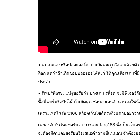
• คุมเกมเองหรือปล่อยออโต้: ถ้าเกิดคุณถูกใจเล่นด้วยตั
ล็อก แต่ว่าถ้าเกิดชอบปล่อยออโต้ล่ะก็ ให้คุณเลือกเกมที
ประจำ
• ฟีพบร์พิเศษ: แน่ๆขอรับว่า บางเกม สล็อต จะมีฟีเจอร์ล
ซื้อฟีพบร์ฟรีสปินได้ ถ้าเกิดคุณชอบลูกเล่นจำนวนไม่ใช่น้
เพราะเหตุไร faro168 สล็อตเว็บไซต์ตรงถึงแตกบ่อยกว่าเ
เคยสงสัยกันไหมขอรับว่า การเล่น faro168 ซึ่งเป็นเว็บตรง
จะต้องมีคนเคยสงสัยหรือเสนอคำถามนี้แน่นอน จำต้องบอกก่