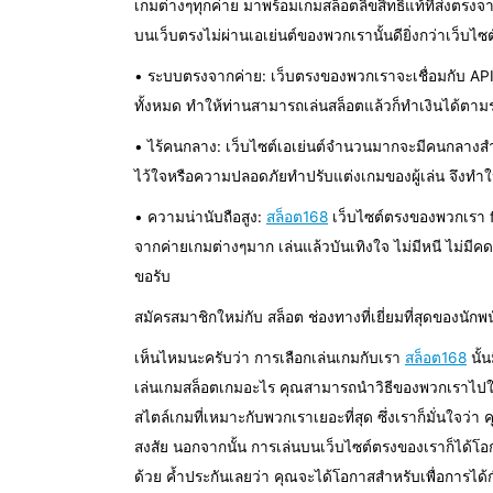
เกมต่างๆทุกค่าย มาพร้อมเกมสล็อตลิขสิทธิ์แท้ที่ส่งตรงจา
บนเว็บตรงไม่ผ่านเอเย่นต์ของพวกเรานั้นดียิ่งกว่าเว็บไซ
• ระบบตรงจากค่าย: เว็บตรงของพวกเราจะเชื่อมกับ API 
ทั้งหมด ทำให้ท่านสามารถเล่นสล็อตแล้วก็ทำเงินได้ตามร
• ไร้คนกลาง: เว็บไซต์เอเย่นต์จำนวนมากจะมีคนกลางสำหรั
ไว้ใจหรือความปลอดภัยทำปรับแต่งเกมของผู้เล่น จึงทำให
• ความน่านับถือสูง:
สล็อต168
เว็บไซต์ตรงของพวกเรา fa
จากค่ายเกมต่างๆมาก เล่นแล้วบันเทิงใจ ไม่มีหนี ไม่มีคด
ขอรับ
สมัครสมาชิกใหม่กับ สล็อต ช่องทางที่เยี่ยมที่สุดของนั
เห็นไหมนะครับว่า การเลือกเล่นเกมกับเรา
สล็อต168
นั้
เล่นเกมสล็อตเกมอะไร คุณสามารถนำวิธีของพวกเราไปใ
สไตล์เกมที่เหมาะกับพวกเราเยอะที่สุด ซึ่งเราก็มั่นใจว
สงสัย นอกจากนั้น การเล่นบนเว็บไซต์ตรงของเราก็ได้โอก
ด้วย ค้ำประกันเลยว่า คุณจะได้โอกาสสำหรับเพื่อการได้