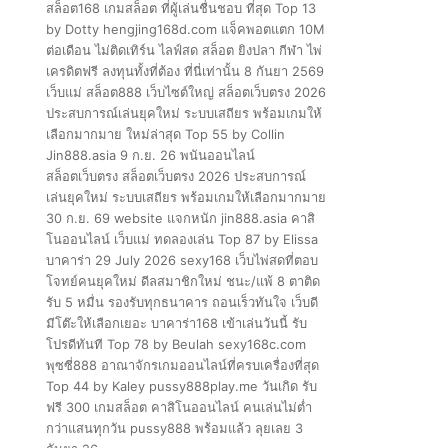
สล็อต168 เกมสล็อต ที่ผู้เล่นชื่นชอบ ที่สุด Top 13
by Dotty hengjing168d.com แจ็คพอตแตก 10M
ต่อเดือน ไม่ติดเทิร์น ไลฟ์สด สล็อต ยิงปลา กีฬา ไพ่
เครดิตฟรี ลงทุนทั้งที่ต้อง ที่นี่เท่านั้น 8 กันยา 2569
เว็บแม่ สล็อต888 เว็บไซต์ใหญ่ สล็อตเว็บตรง 2026
ประสบการณ์เล่นยุคใหม่ ระบบเสถียร พร้อมเกมให้
เลือกมากมาย ใหม่ล่าสุด Top 55 by Collin
Jin888.asia 9 ก.ย. 26 พนันออนไลน์
สล็อตเว็บตรง สล็อตเว็บตรง 2026 ประสบการณ์
เล่นยุคใหม่ ระบบเสถียร พร้อมเกมให้เลือกมากมาย
30 ก.ย. 69 website แจกหนัก jin888.asia คาสิ
โนออนไลน์ เว็บแม่ ทดลองเล่น Top 87 by Elissa
บาคาร่า 29 July 2026 sexy168 เว็บไพ่สดที่ตอบ
โจทย์คนยุคใหม่ ดีลสมาชิกใหม่ ชนะ/แพ้ 8 ตาติด
รับ 5 หมื่น รองรับทุกธนาคาร ถอนเร็วทันใจ เว็บดี
มีโต๊ะให้เลือกเยอะ บาคาร่า168 เข้าเล่นวันนี้ รับ
โปรดีทันที Top 78 by Beulah sexy168c.com
พุซซี่888 อาณาจักรเกมออนไลน์ที่ครบเครื่องที่สุด
Top 44 by Kaley pussy888play.me วันเกิด รับ
ฟรี 300 เกมสล็อต คาสิโนออนไลน์ คนเล่นไม่ต่ำ
กว่าแสนทุกวัน pussy888 พร้อมแล้ว ลุยเลย 3