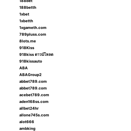
188bet
188betth
1xbet
1xbetth
1xgameth.com
789pluss.com
8lots.me
918Kiss
918kiss ดาวน์โหลด
918kissauto
ABA
ABAGroup2
abbet789.com
abbet789.com
acebet789.com
aden168ss.com
allbet24hr
allone745s.com
alot666
ambking