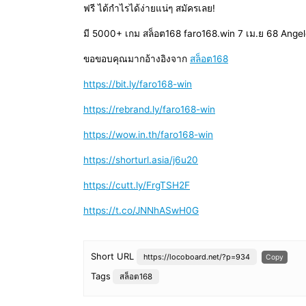
ฟรี ได้กำไรได้ง่ายแน่ๆ สมัครเลย!
มี 5000+ เกม สล็อต168 faro168.win 7 เม.ย 68 Angelo 
ขอขอบคุณมากอ้างอิงจาก
สล็อต168
https://bit.ly/faro168-win
https://rebrand.ly/faro168-win
https://wow.in.th/faro168-win
https://shorturl.asia/j6u20
https://cutt.ly/FrgTSH2F
https://t.co/JNNhASwH0G
Short URL
https://locoboard.net/?p=934
Copy
Tags
สล็อต168