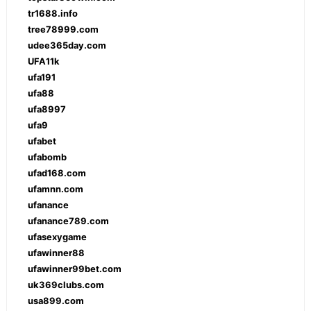
tr1688.info
tree78999.com
udee365day.com
UFA11k
ufa191
ufa88
ufa8997
ufa9
ufabet
ufabomb
ufad168.com
ufamnn.com
ufanance
ufanance789.com
ufasexygame
ufawinner88
ufawinner99bet.com
uk369clubs.com
usa899.com