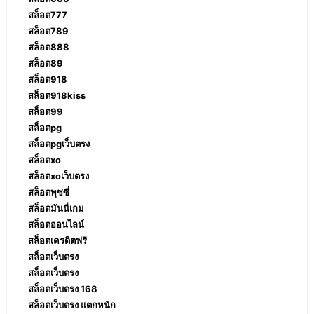
สล็อต777
สล็อต789
สล็อต888
สล็อต89
สล็อต918
สล็อต918kiss
สล็อต99
สล็อตpg
สล็อตpgเว็บตรง
สล็อตxo
สล็อตxoเว็บตรง
สล็อตพุซซี่
สล็อตมันนี่เกม
สล็อตออนไลน์
สล็อตเครดิตฟรี
สล็อตเว็บตรง
สล็อตเว็บตรง
สล็อตเว็บตรง 168
สล็อตเว็บตรง แตกหนัก