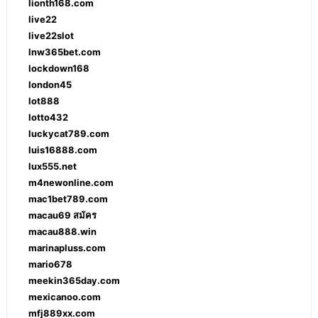
lionth168.com
live22
live22slot
lnw365bet.com
lockdown168
london45
lot888
lotto432
luckycat789.com
luis16888.com
lux555.net
m4newonline.com
mac1bet789.com
macau69 สมัคร
macau888.win
marinapluss.com
mario678
meekin365day.com
mexicanoo.com
mfj889xx.com