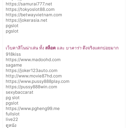
https://samurai777.net
https://tokyoslot88.com
https://betwayvietnam.com
https://jokerasia.net
pgslot
pgslot
เว็บคาสิโนน่าเล่น ทั้ง
สล็อต
และ
บาคาร่า
ตึงจริงแตกบ่อยมาก
918kiss
https://www.madoohd.com
sagame
https://joker123auto.com
http://www.movie87hd.com
https://www.pussy888play.com
https://pussy888win.com
sexybaccarat
pg slot
pgslot
https://www.pgheng99.me
fullslot
live22
ดูหนัง