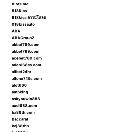
8lots.me
918Kiss
918kiss ดาวน์โหลด
918kissauto
ABA
ABAGroup2
abbet789.com
abbet789.com
acebet789.com
aden168ss.com
allbet24hr
allone745s.com
alot666
ambking
askyouwin888
audi688.com
ba88th.com
Baccarat
baj88thb