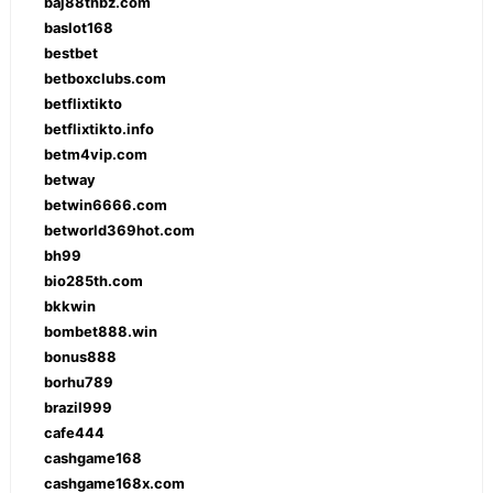
baj88thbz.com
baslot168
bestbet
betboxclubs.com
betflixtikto
betflixtikto.info
betm4vip.com
betway
betwin6666.com
betworld369hot.com
bh99
bio285th.com
bkkwin
bombet888.win
bonus888
borhu789
brazil999
cafe444
cashgame168
cashgame168x.com