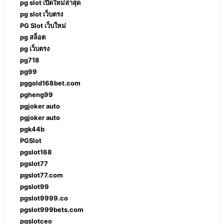
pg slot เปิดใหม่ล่าสุด
pg slot เว็บตรง
PG Slot เว็บใหม่
pg สล็อต
pg เว็บตรง
pg718
pg99
pggold168bet.com
pgheng99
pgjoker auto
pgjoker auto
pgk44b
PGSlot
pgslot168
pgslot77
pgslot77.com
pgslot99
pgslot9999.co
pgslot999bets.com
pgslotceo