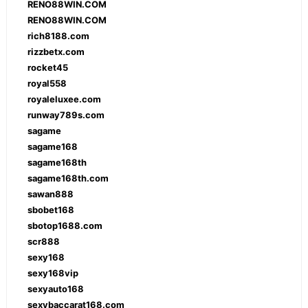
RENO88WIN.COM
RENO88WIN.COM
rich8188.com
rizzbetx.com
rocket45
royal558
royaleluxee.com
runway789s.com
sagame
sagame168
sagame168th
sagame168th.com
sawan888
sbobet168
sbotop1688.com
scr888
sexy168
sexy168vip
sexyauto168
sexybaccarat168.com