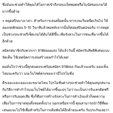
ซึ่งมันจะช่วยทำให้คุณได้โอกาสเข้าถึงรอบแจ็คพอตหรือโบนัสของเกมได้
มากขึ้นด้วย
• หยุดสปินบางเวลา: สำหรับการเล่นสล็อตนั้น หากเกมเริ่มหนืดเกินไป ให้
ลองกดพักผ่อน 5-10 วินาทีแล้วพอหลังจากนั้นก็ค่อยสปินต่อขอรับ การหยุด
เป็นช่วงๆจะช่วยรีเซ็ตเกมได้ดิบได้ดีขึ้น เพิ่มจังหวะในการชนะที่มากขึ้นได้
อีกด้วย
สมัครสมาชิกกับพวกเรา 918kissauto ได้แล้ววันนี้ สมัครรับสิทธิพิเศษแบบ
จัดเต็ม ใช้เทคนิคการเล่นสร้างผลกำไรได้เลย!
ผมมั่นใจว่าช่วงนี้ทุกคนคงจะพร้อมสมัคร 918kiss กันแล้วนะครับ มองเห็น
ไหมนะครับว่า บนเว็บไซต์ตรงของเรามีโปรโมชั่น
ดีๆเยอะแยะเยอะแยะขนาดไหน โปรโมชั่นต่างๆจะช่วยทำให้คุณสนุกสนาน
กับวิธีการทำกำไรบนเว็บไซต์ได้มากขึ้นแน่ๆ ไม่ว่าจะเป็นการรับเครดิตฟรี
หรือการรับยอดเสีย ซึ่งก็คือการสร้างจังหวะในการทำเงินแล้วก็ลดความ
เสี่ยงในการขาดทุนทั้งหมดทั้งปวง นอกเหนือจากนี้ คุณสามารถนำวิธีที่ผม
เสนอแนะไปใช้เพื่อสำหรับในการเดิมพันได้อีกด้วยนะครับ รับประกันเลยว่า