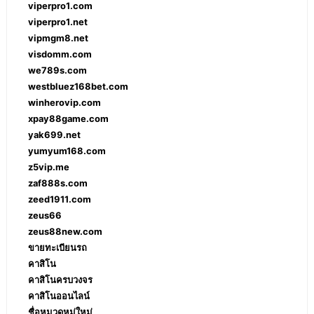
viperpro1.com
viperpro1.net
vipmgm8.net
visdomm.com
we789s.com
westbluez168bet.com
winherovip.com
xpay88game.com
yak699.net
yumyum168.com
z5vip.me
zaf888s.com
zeed1911.com
zeus66
zeus88new.com
ขายทะเบียนรถ
คาสิโน
คาสิโนครบวงจร
คาสิโนออนไลน์
ชื่อหมวดหมู่ใหม่