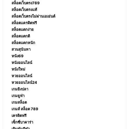
สล็อตเว็บตรง789
สล็อตเว็บตรงแท้
สล็อตเว็บตรงไม่ผ่านเอเย่นต์
สล็อตเเครดิตฟรี
สล็อตแตกง่าย
สล็อตแตกดี
สล็อตแตกหนัก
สวนสุนันทา
หนัง69
หนังออนไลน์
หนังใหม่
หวยออนไลน์
หวยออนไลน์24
เกมยิงปลา
เกมยูฟ่า
เกมสล็อต
เกมส์ สล็อต 789
เครดิตฟรี
เซ็กซี่บาคาร่า
เดิมพันกีฬา