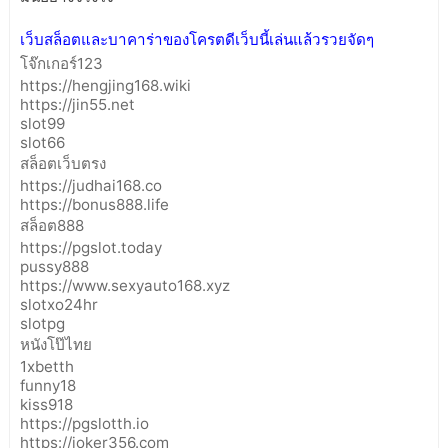
เว็บสล็อตและบาคาร่าของโครตดีเว็บนี้เล่นแล้วรวยจัดๆ
โจ๊กเกอร์123
https://hengjing168.wiki
https://jin55.net
slot99
slot66
สล็อตเว็บตรง
https://judhai168.co
https://bonus888.life
สล็อต888
https://pgslot.today
pussy888
https://www.sexyauto168.xyz
slotxo24hr
slotpg
หนังโป๊ไทย
1xbetth
funny18
kiss918
https://pgslotth.io
https://joker356.com