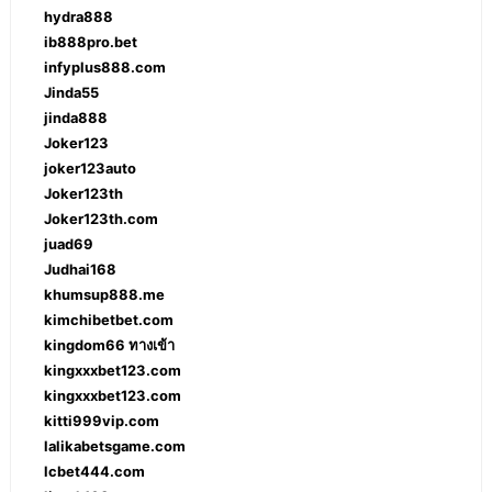
hydra888
ib888pro.bet
infyplus888.com
Jinda55
jinda888
Joker123
joker123auto
Joker123th
Joker123th.com
juad69
Judhai168
khumsup888.me
kimchibetbet.com
kingdom66 ทางเข้า
kingxxxbet123.com
kingxxxbet123.com
kitti999vip.com
lalikabetsgame.com
lcbet444.com