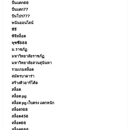
ปั่นแตก66
ปั่นแตก77
ปันโปร777
พนันออนไลน์
พีจี
พีจีสล็อต
พุซซี่888
ม.ราชภัฏ
มหาวิทยาลัยราชภัฏ
มหาวิทยาลัยสวนสุนันทา
รวมเกมสล็อต
สมัครบาคาร่า
สร้างคิวอาร์โค้ด
สล็อต
สล็อต pg
สล็อต pg เว็บตรง แตกหนัก
สล็อต168
สล็อต456
สล็อต66
สล็อต666