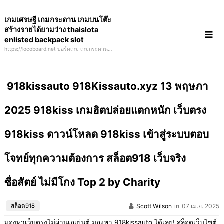
Skip
เกมเศรษฐี เกมกระดาน เกมบนโต๊ะ
to
สร้างรายได้ยามว่าง thaislota
content
enlisted backpack slot
https://locoboard.net บอร์ดเกม เกมกระดาน
เกมเศรษฐีเปิดใหม่ เครดิตฟรี ได้เงินเร็ว เป็น
เศรษฐีกันจริงๆ พบกับเกมส์สล็อตที่ใช้เทคโนโลยี
5G กับ PGSlot5g dewapoker99 poker lounge
99
918kissauto 918Kissauto.xyz 13 พฤษภา
2025 918kiss เกมฮิตปล่อยแตกหนัก เว็บตรง
918kiss ดาวน์โหลด 918kiss เข้าสู่ระบบตอบ
โจทย์ทุกความต้องการ สล็อต918 เว็บจริง
ซื่อสัตย์ ไม่มีโกง Top 2 by Charity
สล็อต918
Scott Wilson
in
07 เม.ย. 2025
มองหาเว็บตรงไม่ผ่านเอเย่นต์ มองหา 918kissauto ได้เลย! สล็อตเว็บไซต์