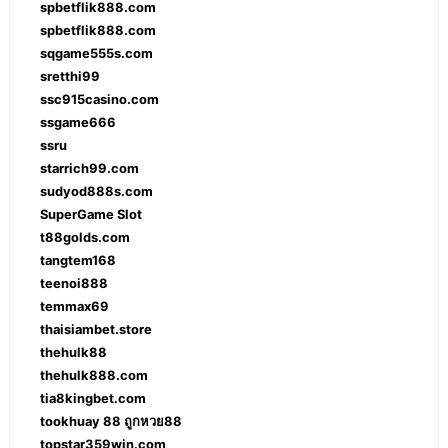
spbetflik888.com
spbetflik888.com
sqgame555s.com
sretthi99
ssc915casino.com
ssgame666
ssru
starrich99.com
sudyod888s.com
SuperGame Slot
t88golds.com
tangtem168
teenoi888
temmax69
thaisiambet.store
thehulk88
thehulk888.com
tia8kingbet.com
tookhuay 88 ถูกหวย88
topstar359win.com