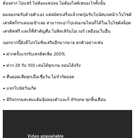
ต้องฝาก ไม่แชร์ ไม่ต้องแคปจอ ไม่ต้องไลค์เพจอะไรทั้งนั้น
ผมลองกดรับด้วยตัวเอง แค่สมัครเสร็จแล้วกดปุ่มรับโบนัสบนหน้าเว็บไซต์
เครดิตก็กระดอนเข้าเลย สามารถเอาไปเล่นเกมไหนก็ได้ในเว็บไซต์สล็อต
เครดิตฟรี และก็ที่สำคัญคือ ไม่ติดเทิร์นโอเวอร์ เหมือนเว็บอื่น
นอกจากนี้ยังมีโปรโมชั่นเสริมอีกมากมาย ยกตัวอย่างเช่น
• ฝากครั้งแรกรับเครดิตเพิ่ม 200%
• ฝาก 29 รับ 100 เล่นได้ทุกเกม ถอนได้จริง
• คืนยอดเสียทุกเมื่อเชื่อวัน ไม่จำกัดยอด
• แจกโบนัสวันเกิด
• มีกิจกรรมสะสมแต้มลุ้นทองคำและก็ iPhone ทุกสิ้นเดือน