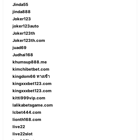
Jinda55
jinda888
Joker123
joker123auto
Joker123th
Joker123th.com
juad69
Judhai168
khumsup888.me
kimchibetbet.com
kingdom66 ทางเข้า
kingxxxbet123.com
kingxxxbet123.com
kitti999vip.com
lalikabetsgame.com
lcbet444.com
lionth168.com
live22
live22slot