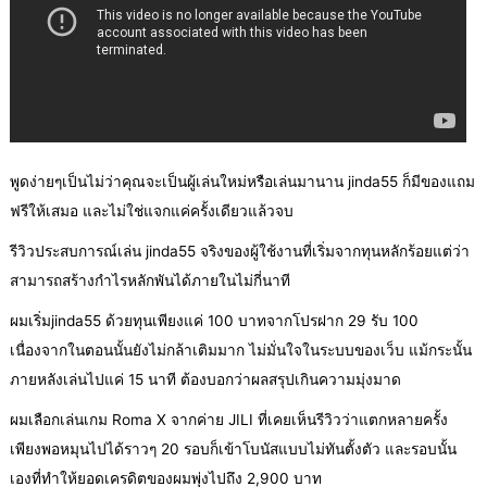
พูดง่ายๆเป็นไม่ว่าคุณจะเป็นผู้เล่นใหม่หรือเล่นมานาน jinda55 ก็มีของแถม
ฟรีให้เสมอ และไม่ใช่แจกแค่ครั้งเดียวแล้วจบ
รีวิวประสบการณ์เล่น jinda55 จริงของผู้ใช้งานที่เริ่มจากทุนหลักร้อยแต่ว่า
สามารถสร้างกำไรหลักพันได้ภายในไม่กี่นาที
ผมเริ่มjinda55 ด้วยทุนเพียงแค่ 100 บาทจากโปรฝาก 29 รับ 100
เนื่องจากในตอนนั้นยังไม่กล้าเติมมาก ไม่มั่นใจในระบบของเว็บ แม้กระนั้น
ภายหลังเล่นไปแค่ 15 นาที ต้องบอกว่าผลสรุปเกินความมุ่งมาด
ผมเลือกเล่นเกม Roma X จากค่าย JILI ที่เคยเห็นรีวิวว่าแตกหลายครั้ง
เพียงพอหมุนไปได้ราวๆ 20 รอบก็เข้าโบนัสแบบไม่ทันตั้งตัว และรอบนั้น
เองที่ทำให้ยอดเครดิตของผมพุ่งไปถึง 2,900 บาท