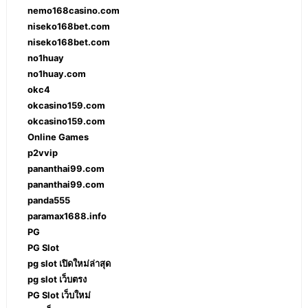
nemo168casino.com
niseko168bet.com
niseko168bet.com
no1huay
no1huay.com
okc4
okcasino159.com
okcasino159.com
Online Games
p2vvip
pananthai99.com
pananthai99.com
panda555
paramax1688.info
PG
PG Slot
pg slot เปิดใหม่ล่าสุด
pg slot เว็บตรง
PG Slot เว็บใหม่