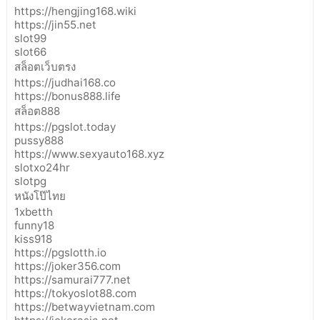
https://hengjing168.wiki
https://jin55.net
slot99
slot66
สล็อตเว็บตรง
https://judhai168.co
https://bonus888.life
สล็อต888
https://pgslot.today
pussy888
https://www.sexyauto168.xyz
slotxo24hr
slotpg
หนังโป๊ไทย
1xbetth
funny18
kiss918
https://pgslotth.io
https://joker356.com
https://samurai777.net
https://tokyoslot88.com
https://betwayvietnam.com