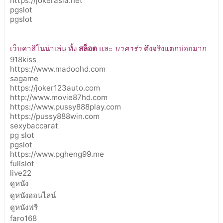
https://jokerasia.net
pgslot
pgslot
เว็บคาสิโนน่าเล่น ทั้ง
สล็อต
และ
บาคาร่า
ตึงจริงแตกบ่อยมาก
918kiss
https://www.madoohd.com
sagame
https://joker123auto.com
http://www.movie87hd.com
https://www.pussy888play.com
https://pussy888win.com
sexybaccarat
pg slot
pgslot
https://www.pgheng99.me
fullslot
live22
ดูหนัง
ดูหนังออนไลน์
ดูหนังฟรี
faro168