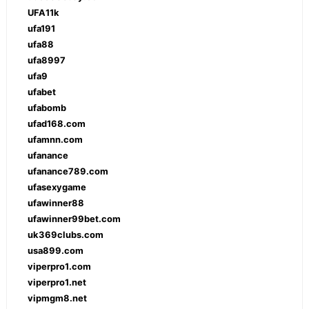
UFA11k
ufa191
ufa88
ufa8997
ufa9
ufabet
ufabomb
ufad168.com
ufamnn.com
ufanance
ufanance789.com
ufasexygame
ufawinner88
ufawinner99bet.com
uk369clubs.com
usa899.com
viperpro1.com
viperpro1.net
vipmgm8.net