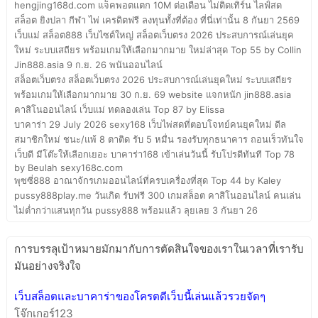
hengjing168d.com แจ็คพอตแตก 10M ต่อเดือน ไม่ติดเทิร์น ไลฟ์สด
สล็อต ยิงปลา กีฬา ไพ่ เครดิตฟรี ลงทุนทั้งที่ต้อง ที่นี่เท่านั้น 8 กันยา 2569
เว็บแม่ สล็อต888 เว็บไซต์ใหญ่ สล็อตเว็บตรง 2026 ประสบการณ์เล่นยุค
ใหม่ ระบบเสถียร พร้อมเกมให้เลือกมากมาย ใหม่ล่าสุด Top 55 by Collin
Jin888.asia 9 ก.ย. 26 พนันออนไลน์
สล็อตเว็บตรง สล็อตเว็บตรง 2026 ประสบการณ์เล่นยุคใหม่ ระบบเสถียร
พร้อมเกมให้เลือกมากมาย 30 ก.ย. 69 website แจกหนัก jin888.asia
คาสิโนออนไลน์ เว็บแม่ ทดลองเล่น Top 87 by Elissa
บาคาร่า 29 July 2026 sexy168 เว็บไพ่สดที่ตอบโจทย์คนยุคใหม่ ดีล
สมาชิกใหม่ ชนะ/แพ้ 8 ตาติด รับ 5 หมื่น รองรับทุกธนาคาร ถอนเร็วทันใจ
เว็บดี มีโต๊ะให้เลือกเยอะ บาคาร่า168 เข้าเล่นวันนี้ รับโปรดีทันที Top 78
by Beulah sexy168c.com
พุซซี่888 อาณาจักรเกมออนไลน์ที่ครบเครื่องที่สุด Top 44 by Kaley
pussy888play.me วันเกิด รับฟรี 300 เกมสล็อต คาสิโนออนไลน์ คนเล่น
ไม่ต่ำกว่าแสนทุกวัน pussy888 พร้อมแล้ว ลุยเลย 3 กันยา 26
การบรรลุเป้าหมายมักมากับการตัดสินใจของเราในเวลาที่เรารับ
มันอย่างจริงใจ
เว็บสล็อตและบาคาร่าของโครตดีเว็บนี้เล่นแล้วรวยจัดๆ
โจ๊กเกอร์123