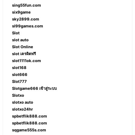
sing55fun.com
six9game
sky2899.com
sl99games.com
Slot
slot auto
Slot Online
slot เครดิตฟรี
slot1111ok.com
slot168
slot666
Slot777
Slotgame666 เข้าสู่ระบบ
Slotxo
slotxo auto
slotxo24hr
spbetflik888.com
spbetflik888.com
sqgame555s.com