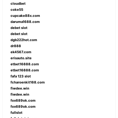
cloudbet
coke55
cupcake88x.com
daruma1688.com
debet slot
debet slot
dgb222hot.com
dr888
ek4567.com
erisauto.site
etbet16888.com
etbet16888.com
fafa 123 slot
fcharoenkit168.com
fiwdee.win
fiwdee.win
fox689ok.com
fox689ok.com
fullslot