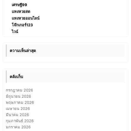
เศรษฐี99
แทงหวยสด
แทงหวยออนไลน์
โจ๊กเกอร์123
ไวน์
ความเห็นล่าสุด
คลังเก็บ
กรกฎาคม 2026
มิถุนายน 2026
พฤษภาคม 2026
เมษายน 2026
มีนาคม 2026
กุมภาพันธ์ 2026
มกราคม 2026