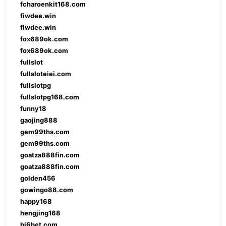
fcharoenkit168.com
fiwdee.win
fiwdee.win
fox689ok.com
fox689ok.com
fullslot
fullsloteiei.com
fullslotpg
fullslotpg168.com
funny18
gaojing888
gem99ths.com
gem99ths.com
goatza888fin.com
goatza888fin.com
golden456
gowingo88.com
happy168
hengjing168
hi6bet.com