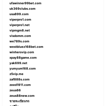
ufawinner99bet.com
uk369clubs.com
usa899.com
viperpro1.com
viperpro1.net
vipmgm8.net
visdomm.com
we789s.com
westbluez168bet.com
winherovip.com
xpay88game.com
yak699.net
yumyum168.com
z5vip.me
zaf888s.com
zeed1911.com
zeus66
zeus88new.com
ขายทะเบียนรถ