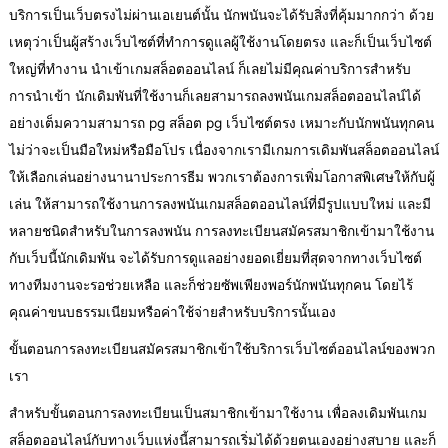
บริการเป็นเว็บตรงไม่ผ่านเอเยนต์นั้น นักพนันจะได้รับสิ่งที่คุ้มมากกว่า ด้วย
เหตุว่าเป็นผู้สร้างเว็บไซต์ที่ทำการดูแลผู้ใช้งานโดยตรง และก็เป็นเว็บไซต์
ใหญ่ที่ทำงาน นำเข้าเกมสล็อตออนไลน์ ก็เลยไม่มีคุณค่าบริการสำหรับ
การนำเข้า นักเดิมพันที่ใช้งานก็เลยสามารถลงพนันเกมสล็อตออนไลน์ได้
อย่างเต็มความสามารถ pg สล็อต pg เว็บไซต์ตรง เหมาะกับนักพนันทุกคน
ไม่ว่าจะเป็นมือใหม่หรือมือโปร เนื่องจากเรามีเกมการเดิมพันสล็อตออนไลน์
ให้เลือกเล่นอย่างนานาประการธีม พวกเราต้องการเพิ่มโอกาสพิเศษให้กับผู้
เล่น ให้สามารถใช้งานการลงพนันเกมสล็อตออนไลน์ที่มีรูปแบบใหม่ และมี
หลายชนิดสำหรับในการลงพนัน การลงทะเบียนสมัครสมาชิกเข้ามาใช้งาน
กับเว็บนี้นักเดิมพัน จะได้รับการดูแลอย่างยอดเยี่ยมที่สุดจากทางเว็บไซต์
ทางทีมงานจะรอช่วยเหลือ และก็ช่วยซัพเพียงพอร์นักพนันทุกคน โดยไร้
คุณค่าขนบธรรมเนียมหรือค่าใช้จ่ายสำหรับบริการนั้นเอง
ขั้นตอนการลงทะเบียนสมัครสมาชิกเข้าใช้บริการเว็บไซต์ออนไลน์ของพวก
เรา
สำหรับขั้นตอนการลงทะเบียนเป็นสมาชิกเข้ามาใช้งาน เพื่อลงเดิมพันเกม
สล็อตออนไลน์กับทางเว็บแห่งนี้สามารถเริ่มได้ด้วยตนเองอย่างสบาย และก็