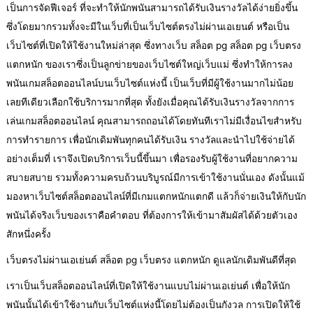
เป็นการจัดฟีเจอร์ ที่จะทำให้นักพนันสามารถได้รับเงินรางวัลได้ง่ายยิ่งขึ้น
ซึ่งโดยมากรวมทั้งจะมีในเว็บที่เป็นเว็บไซต์ตรงไม่ผ่านเอเยนต์ หรือเป็น
เว็บไซต์ที่เปิดให้ใช้งานใหม่ล่าสุด ซึ่งทางเว็บ สล็อต pg สล็อต pg เว็บตรง
แตกหนัก ของเราซึ่งเป็นลูกข่ายของเว็บไซต์ใหญ่เว็บแม่ ซึ่งทำให้การลง
พนันเกมสล็อตออนไลน์บนเว็บไซต์แห่งนี้ เป็นเว็บที่มีผู้ใช้งานมากไม่น้อย
เลยทีเดียวเลือกใช้บริการมากที่สุด ทั้งยังเมื่อคุณได้รับเงินรางวัลจากการ
เล่นเกมสล็อตออนไลน์ คุณสามารถถอนได้โดยทันทีเราไม่มีเงื่อนไขสำหรับ
การทำรายการ เพื่อนักเดิมพันทุกคนได้รับเงิน รางวัลและนำไปใช้จ่ายได้
อย่างเต็มที่ เราจึงเปิดบริการเว็บนี้ขึ้นมา เพื่อรองรับผู้ใช้งานที่อยากความ
สบายสบาย รวมทั้งความครบถ้วนบริบูรณ์มีการเข้าใช้งานนั่นเอง ดังนั้นแม้
มองหาเว็บไซต์สล็อตออนไลน์ที่มีเกมแตกหนักแตกดี แล้วก็จ่ายเงินให้กับนัก
พนันได้จริงเว็บของเราคือคำตอบ ที่ต้องการให้เข้ามาสัมผัสได้ด้วยตัวเอง
สักหนึ่งครั้ง
เว็บตรงไม่ผ่านเอเย่นต์ สล็อต pg เว็บตรง แตกหนัก ดูแลนักเดิมพันดีที่สุด
เราเป็นเว็บสล็อตออนไลน์ที่เปิดให้ใช้งานแบบไม่ผ่านเอเย่นต์ เพื่อให้นัก
พนันนั้นได้เข้าใช้งานกับเว็บไซต์แห่งนี้โดยไม่ต้องเป็นกังวล การเปิดให้ใช้