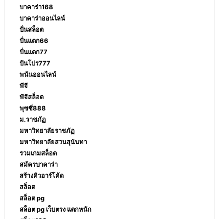
บาคาร่า168
บาคาร่าออนไลน์
ปั่นสล็อต
ปั่นแตก66
ปั่นแตก77
ปันโปร777
พนันออนไลน์
พีจี
พีจีสล็อต
พุซซี่888
ม.ราชภัฏ
มหาวิทยาลัยราชภัฏ
มหาวิทยาลัยสวนสุนันทา
รวมเกมสล็อต
สมัครบาคาร่า
สร้างคิวอาร์โค้ด
สล็อต
สล็อต pg
สล็อต pg เว็บตรง แตกหนัก