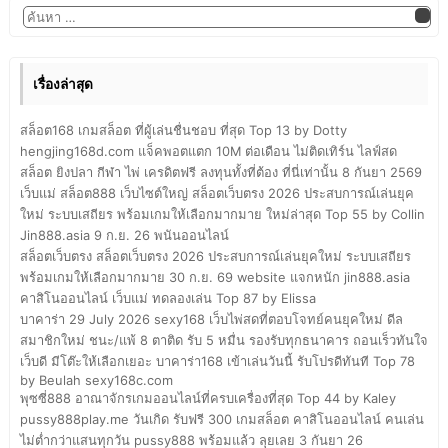
เรื่องล่าสุด
สล็อต168 เกมสล็อต ที่ผู้เล่นชื่นชอบ ที่สุด Top 13 by Dotty
hengjing168d.com แจ็คพอตแตก 10M ต่อเดือน ไม่ติดเทิร์น ไลฟ์สด
สล็อต ยิงปลา กีฬา ไพ่ เครดิตฟรี ลงทุนทั้งที่ต้อง ที่นี่เท่านั้น 8 กันยา 2569
เว็บแม่ สล็อต888 เว็บไซต์ใหญ่ สล็อตเว็บตรง 2026 ประสบการณ์เล่นยุค
ใหม่ ระบบเสถียร พร้อมเกมให้เลือกมากมาย ใหม่ล่าสุด Top 55 by Collin
Jin888.asia 9 ก.ย. 26 พนันออนไลน์
สล็อตเว็บตรง สล็อตเว็บตรง 2026 ประสบการณ์เล่นยุคใหม่ ระบบเสถียร
พร้อมเกมให้เลือกมากมาย 30 ก.ย. 69 website แจกหนัก jin888.asia
คาสิโนออนไลน์ เว็บแม่ ทดลองเล่น Top 87 by Elissa
บาคาร่า 29 July 2026 sexy168 เว็บไพ่สดที่ตอบโจทย์คนยุคใหม่ ดีล
สมาชิกใหม่ ชนะ/แพ้ 8 ตาติด รับ 5 หมื่น รองรับทุกธนาคาร ถอนเร็วทันใจ
เว็บดี มีโต๊ะให้เลือกเยอะ บาคาร่า168 เข้าเล่นวันนี้ รับโปรดีทันที Top 78
by Beulah sexy168c.com
พุซซี่888 อาณาจักรเกมออนไลน์ที่ครบเครื่องที่สุด Top 44 by Kaley
pussy888play.me วันเกิด รับฟรี 300 เกมสล็อต คาสิโนออนไลน์ คนเล่น
ไม่ต่ำกว่าแสนทุกวัน pussy888 พร้อมแล้ว ลุยเลย 3 กันยา 26