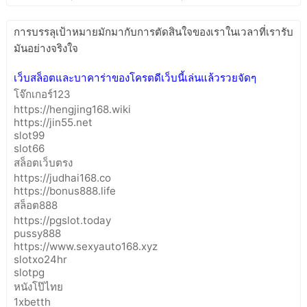
การบรรลุเป้าหมายมักมากับการตัดสินใจของเราในเวลาที่เรารับ
มันอย่างจริงใจ
เว็บสล็อตและบาคาร่าของโครตดีเว็บนี้เล่นแล้วรวยจัดๆ
โจ๊กเกอร์123
https://hengjing168.wiki
https://jin55.net
slot99
slot66
สล็อตเว็บตรง
https://judhai168.co
https://bonus888.life
สล็อต888
https://pgslot.today
pussy888
https://www.sexyauto168.xyz
slotxo24hr
slotpg
หนังโป๊ไทย
1xbetth