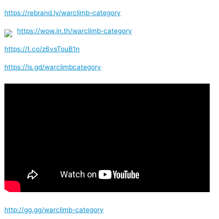
https://rebrand.ly/warclimb-category
https://wow.in.th/warclimb-category
https://t.co/z6vsTouB1n
https://is.gd/warclimbcategory
http://gg.gg/warclimb-category