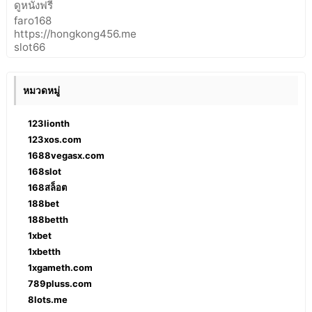
ดูหนังฟรี
faro168
https://hongkong456.me
slot66
หมวดหมู่
123lionth
123xos.com
1688vegasx.com
168slot
168สล็อต
188bet
188betth
1xbet
1xbetth
1xgameth.com
789pluss.com
8lots.me