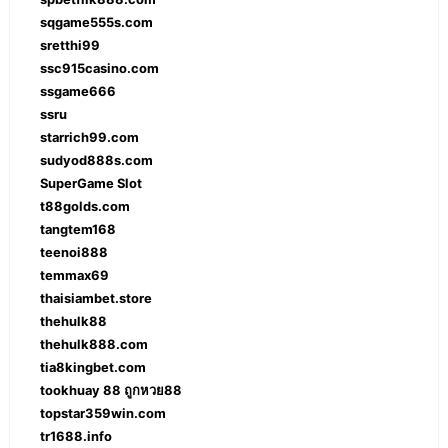
sqgame555s.com
sretthi99
ssc915casino.com
ssgame666
ssru
starrich99.com
sudyod888s.com
SuperGame Slot
t88golds.com
tangtem168
teenoi888
temmax69
thaisiambet.store
thehulk88
thehulk888.com
tia8kingbet.com
tookhuay 88 ถูกหวย88
topstar359win.com
tr1688.info