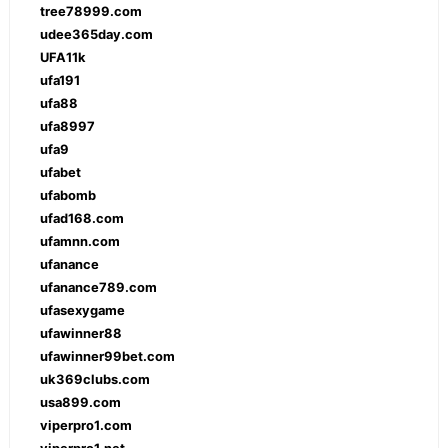
tree78999.com
udee365day.com
UFA11k
ufa191
ufa88
ufa8997
ufa9
ufabet
ufabomb
ufad168.com
ufamnn.com
ufanance
ufanance789.com
ufasexygame
ufawinner88
ufawinner99bet.com
uk369clubs.com
usa899.com
viperpro1.com
viperpro1.net