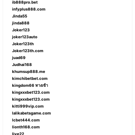
ib888pro.bet
infyplus888.com
Jinda55
jinda888
Joker123
joker123auto
Joker123th
Joker123th.com
juad69
Judhai168
khumsup888.me
kimchibetbet.com
kingdom66 ทางเข้า
kingxxxbet123.com
kingxxxbet123.com
kitti999vip.com
lalikabetsgame.com
lcbet444.com
lionth168.com
live22