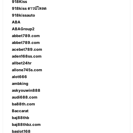
918Kiss
918kiss ดาวน์โหลด
918kissauto
ABA
ABAGroup2
abbet789.com
abbet789.com
acebet789.com
aden168ss.com
allbet24hr
allone745s.com
alot666
ambking
askyouwin888
audi688.com
ba88th.com
Baccarat
baj88thb
baj88thbz.com
baslot168