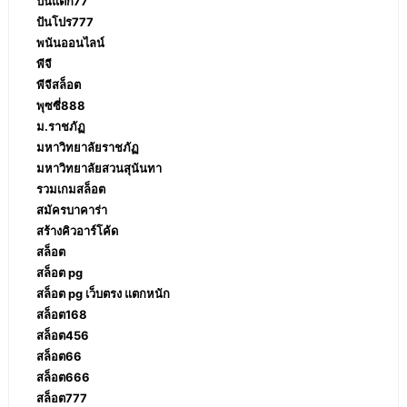
ปั่นแตก77
ปันโปร777
พนันออนไลน์
พีจี
พีจีสล็อต
พุซซี่888
ม.ราชภัฏ
มหาวิทยาลัยราชภัฏ
มหาวิทยาลัยสวนสุนันทา
รวมเกมสล็อต
สมัครบาคาร่า
สร้างคิวอาร์โค้ด
สล็อต
สล็อต pg
สล็อต pg เว็บตรง แตกหนัก
สล็อต168
สล็อต456
สล็อต66
สล็อต666
สล็อต777