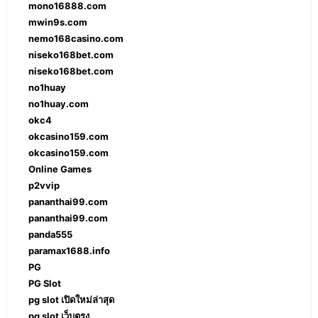
mono16888.com
mwin9s.com
nemo168casino.com
niseko168bet.com
niseko168bet.com
no1huay
no1huay.com
okc4
okcasino159.com
okcasino159.com
Online Games
p2vvip
pananthai99.com
pananthai99.com
panda555
paramax1688.info
PG
PG Slot
pg slot เปิดใหม่ล่าสุด
pg slot เว็บตรง