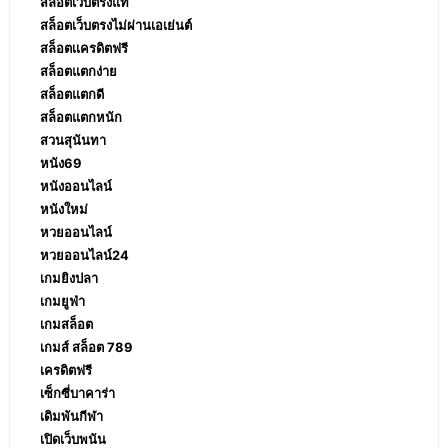
สล็อตเว็บตรงแท้
สล็อตเว็บตรงไม่ผ่านเอเย่นต์
สล็อตเเครดิตฟรี
สล็อตแตกง่าย
สล็อตแตกดี
สล็อตแตกหนัก
สวนสุนันทา
หนัง69
หนังออนไลน์
หนังใหม่
หวยออนไลน์
หวยออนไลน์24
เกมยิงปลา
เกมยูฟ่า
เกมสล็อต
เกมส์ สล็อต 789
เครดิตฟรี
เซ็กซี่บาคาร่า
เดิมพันกีฬา
เปิดเว็บพนัน