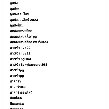
ดูหนัง
ดูหนังx
ดูหนังออนไลน์
ดูหนังออนไลน์ 2023
ดูหนังใหม่
ทดลองเล่นสล็อต
ทดลองเล่นสล็อต pg
ทดลองเล่นสล็อต PG เว็บตรง
ทางเข้า live22
ทางเข้า live22
ทางเข้า pg slot
ทางเข้า Sexybaccarat168
ทางเข้าpg
ทางเข้าpg
บาคาร่า
บาคาร่า168
บาคาร่าออนไลน์
ปั่นสล็อต
ปั่นแตก66