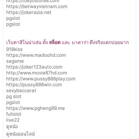
https://tokyoslot88.com
https://betwayvietnam.com
https://jokerasia.net
pgslot
pgslot
เว็บคาสิโนน่าเล่น ทั้ง
สล็อต
และ
บาคาร่า
ตึงจริงแตกบ่อยมาก
918kiss
https://www.madoohd.com
sagame
https://joker123auto.com
http://www.movie87hd.com
https://www.pussy888play.com
https://pussy888win.com
sexybaccarat
pg slot
pgslot
https://www.pgheng99.me
fullslot
live22
ดูหนัง
ดูหนังออนไลน์