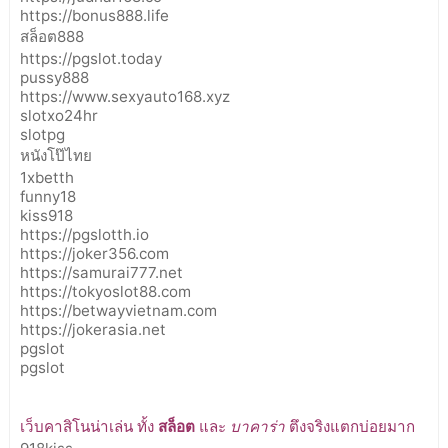
https://bonus888.life
สล็อต888
https://pgslot.today
pussy888
https://www.sexyauto168.xyz
slotxo24hr
slotpg
หนังโป๊ไทย
1xbetth
funny18
kiss918
https://pgslotth.io
https://joker356.com
https://samurai777.net
https://tokyoslot88.com
https://betwayvietnam.com
https://jokerasia.net
pgslot
pgslot
เว็บคาสิโนน่าเล่น ทั้ง
สล็อต
และ
บาคาร่า
ตึงจริงแตกบ่อยมาก