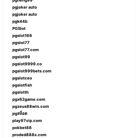
pgjoker auto
pgjoker auto
pgk44b
PGSlot
pgslot168
pgslot77
pgslot77.com
pgslot99
pgslot9999.co
pgslot999bets.com
pgslotceo
pgslotfish
pgslotth
pgx62game.com
pgzeus88win.com
pgสล็อต
play97vip.com
pokbet88
proded888x.com