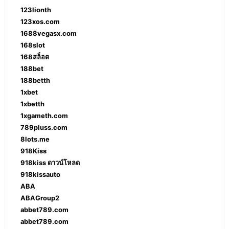
123lionth
123xos.com
1688vegasx.com
168slot
168สล็อต
188bet
188betth
1xbet
1xbetth
1xgameth.com
789pluss.com
8lots.me
918Kiss
918kiss ดาวน์โหลด
918kissauto
ABA
ABAGroup2
abbet789.com
abbet789.com