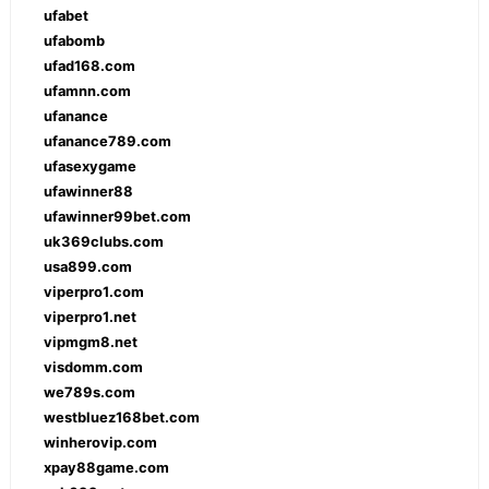
ufabet
ufabomb
ufad168.com
ufamnn.com
ufanance
ufanance789.com
ufasexygame
ufawinner88
ufawinner99bet.com
uk369clubs.com
usa899.com
viperpro1.com
viperpro1.net
vipmgm8.net
visdomm.com
we789s.com
westbluez168bet.com
winherovip.com
xpay88game.com