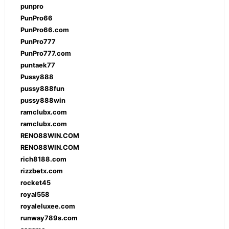
punpro
PunPro66
PunPro66.com
PunPro777
PunPro777.com
puntaek77
Pussy888
pussy888fun
pussy888win
ramclubx.com
ramclubx.com
RENO88WIN.COM
RENO88WIN.COM
rich8188.com
rizzbetx.com
rocket45
royal558
royaleluxee.com
runway789s.com