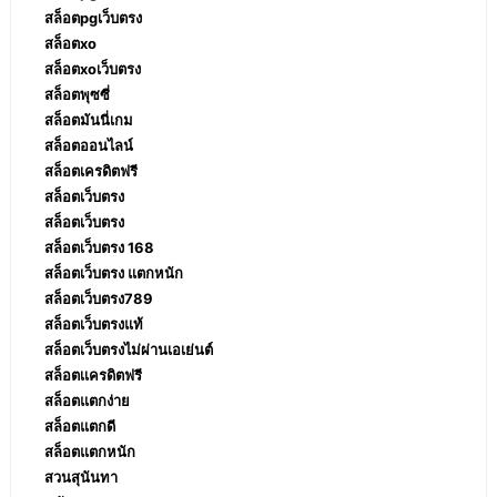
สล็อตpgเว็บตรง
สล็อตxo
สล็อตxoเว็บตรง
สล็อตพุซซี่
สล็อตมันนี่เกม
สล็อตออนไลน์
สล็อตเครดิตฟรี
สล็อตเว็บตรง
สล็อตเว็บตรง
สล็อตเว็บตรง 168
สล็อตเว็บตรง แตกหนัก
สล็อตเว็บตรง789
สล็อตเว็บตรงแท้
สล็อตเว็บตรงไม่ผ่านเอเย่นต์
สล็อตเเครดิตฟรี
สล็อตแตกง่าย
สล็อตแตกดี
สล็อตแตกหนัก
สวนสุนันทา