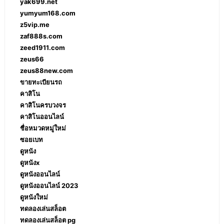
yak699.net
yumyum168.com
z5vip.me
zaf888s.com
zeed1911.com
zeus66
zeus88new.com
ขายทะเบียนรถ
คาสิโน
คาสิโนครบวงจร
คาสิโนออนไลน์
ชื่อหมวดหมู่ใหม่
ซอยเบท
ดูหนัง
ดูหนังx
ดูหนังออนไลน์
ดูหนังออนไลน์ 2023
ดูหนังใหม่
ทดลองเล่นสล็อต
ทดลองเล่นสล็อต pg