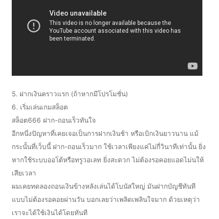
5. ฝากเงินคราวแรก (ถ้าหากมีโปรโมชั่น)
6. เริ่มเล่นเกมสล็อต
สล็อต666 ฝาก-ถอนเร็วทันใจ
อีกหนึ่งปัญหาที่เคยเจอเป็นการฝากเงินช้า หรือเบิกเงินยาวนาน แม้
กระนั้นที่เว็บนี้ ฝาก-ถอนเร็วมาก ใช้เวลาเพียงแค่ไม่กี่วินาทีเท่านั้น ยิ่ง
หากใช้ระบบออโต้หรือทรูวอเลท ยิ่งสะดวก ไม่ต้องรอคอยแอดไม่นให้
เสียเวลา
ผมเคยทดลองถอนเงินข้างหลังเล่นได้โบนัสใหญ่ มันฝากบัญชีทันที
แบบไม่ต้องรอคอยผ่านวัน บอกเลยว่าเพลิดเพลินใจมาก ด้วยเหตุว่า
เราจะได้ใช้เงินได้โดยทันที