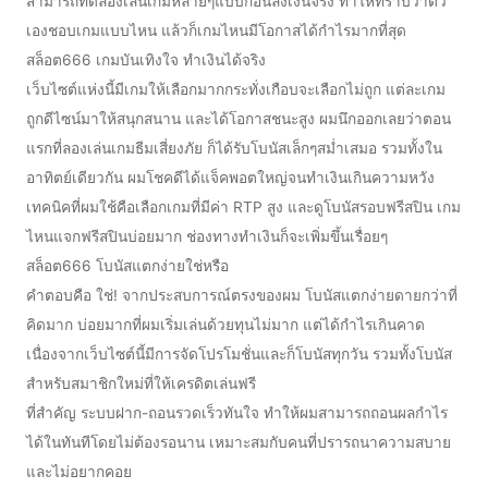
สามารถทดลองเล่นเกมหลายๆแบบก่อนลงเงินจริง ทำให้ทราบว่าตัว
เองชอบเกมแบบไหน แล้วก็เกมไหนมีโอกาสได้กำไรมากที่สุด
สล็อต666 เกมบันเทิงใจ ทำเงินได้จริง
เว็บไซต์แห่งนี้มีเกมให้เลือกมากกระทั่งเกือบจะเลือกไม่ถูก แต่ละเกม
ถูกดีไซน์มาให้สนุกสนาน และได้โอกาสชนะสูง ผมนึกออกเลยว่าตอน
แรกที่ลองเล่นเกมธีมเสี่ยงภัย ก็ได้รับโบนัสเล็กๆสม่ำเสมอ รวมทั้งใน
อาทิตย์เดียวกัน ผมโชคดีได้แจ็คพอตใหญ่จนทำเงินเกินความหวัง
เทคนิคที่ผมใช้คือเลือกเกมที่มีค่า RTP สูง และดูโบนัสรอบฟรีสปิน เกม
ไหนแจกฟรีสปินบ่อยมาก ช่องทางทำเงินก็จะเพิ่มขึ้นเรื่อยๆ
สล็อต666 โบนัสแตกง่ายใช่หรือ
คำตอบคือ ใช่! จากประสบการณ์ตรงของผม โบนัสแตกง่ายดายกว่าที่
คิดมาก บ่อยมากที่ผมเริ่มเล่นด้วยทุนไม่มาก แต่ได้กำไรเกินคาด
เนื่องจากเว็บไซต์นี้มีการจัดโปรโมชั่นและก็โบนัสทุกวัน รวมทั้งโบนัส
สำหรับสมาชิกใหม่ที่ให้เครดิตเล่นฟรี
ที่สำคัญ ระบบฝาก-ถอนรวดเร็วทันใจ ทำให้ผมสามารถถอนผลกำไร
ได้ในทันทีโดยไม่ต้องรอนาน เหมาะสมกับคนที่ปรารถนาความสบาย
และไม่อยากคอย