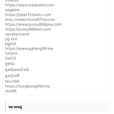
918kiss
https://www.madoohd.com
sagame
https://joker123auto.com
http://www.movie87hd.com
https://www.pussy888play.com
https://pussy888win.com
sexybaccarat
pg slot
pgslot
https://www.pgheng99.me
fullslot
live22
ดูหนัง
ดูหนังออนไลน์
ดูหนังฟรี
faro168
https://hongkong456.me
slot66
หมวดหมู่