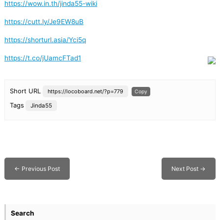
https://wow.in.th/jinda55-wiki
https://cutt.ly/Je9EW8uB
https://shorturl.asia/Yci5q
https://t.co/jUamcFTad1
Short URL
https://locoboard.net/?p=779
Copy
Tags
Jinda55
←
Previous Post
Next Post
→
Search