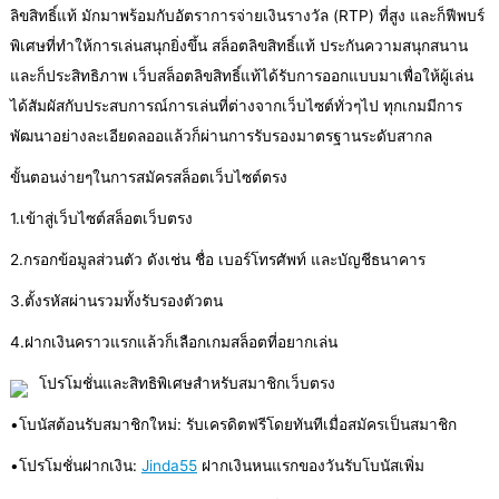
ลิขสิทธิ์แท้ มักมาพร้อมกับอัตราการจ่ายเงินรางวัล (RTP) ที่สูง และก็ฟีพบร์
พิเศษที่ทำให้การเล่นสนุกยิ่งขึ้น สล็อตลิขสิทธิ์แท้ ประกันความสนุกสนาน
และก็ประสิทธิภาพ เว็บสล็อตลิขสิทธิ์แท้ได้รับการออกแบบมาเพื่อให้ผู้เล่น
ได้สัมผัสกับประสบการณ์การเล่นที่ต่างจากเว็บไซต์ทั่วๆไป ทุกเกมมีการ
พัฒนาอย่างละเอียดลออแล้วก็ผ่านการรับรองมาตรฐานระดับสากล
ขั้นตอนง่ายๆในการสมัครสล็อตเว็บไซต์ตรง
1.เข้าสู่เว็บไซต์สล็อตเว็บตรง
2.กรอกข้อมูลส่วนตัว ดังเช่น ชื่อ เบอร์โทรศัพท์ และบัญชีธนาคาร
3.ตั้งรหัสผ่านรวมทั้งรับรองตัวตน
4.ฝากเงินคราวแรกแล้วก็เลือกเกมสล็อตที่อยากเล่น
โปรโมชั่นและสิทธิพิเศษสำหรับสมาชิกเว็บตรง
•โบนัสต้อนรับสมาชิกใหม่: รับเครดิตฟรีโดยทันทีเมื่อสมัครเป็นสมาชิก
•โปรโมชั่นฝากเงิน:
Jinda55
ฝากเงินหนแรกของวันรับโบนัสเพิ่ม