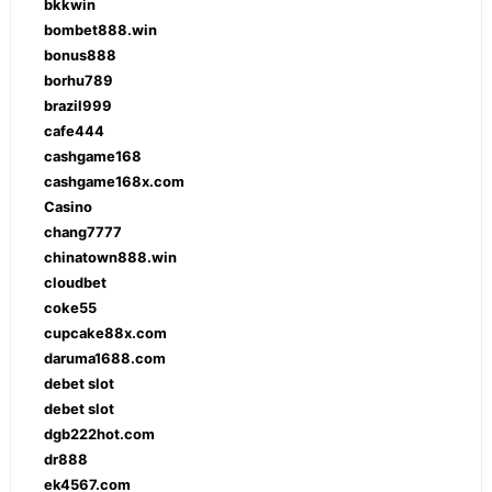
bkkwin
bombet888.win
bonus888
borhu789
brazil999
cafe444
cashgame168
cashgame168x.com
Casino
chang7777
chinatown888.win
cloudbet
coke55
cupcake88x.com
daruma1688.com
debet slot
debet slot
dgb222hot.com
dr888
ek4567.com