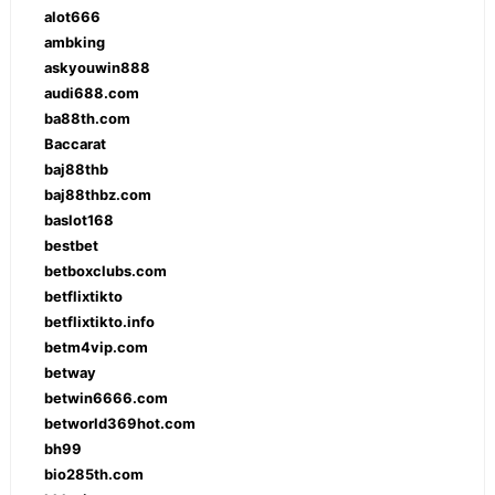
alot666
ambking
askyouwin888
audi688.com
ba88th.com
Baccarat
baj88thb
baj88thbz.com
baslot168
bestbet
betboxclubs.com
betflixtikto
betflixtikto.info
betm4vip.com
betway
betwin6666.com
betworld369hot.com
bh99
bio285th.com