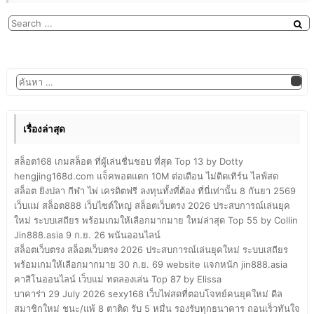
เรื่องล่าสุด
สล็อต168 เกมสล็อต ที่ผู้เล่นชื่นชอบ ที่สุด Top 13 by Dotty
hengjing168d.com แจ็คพอตแตก 10M ต่อเดือน ไม่ติดเทิร์น ไลฟ์สด
สล็อต ยิงปลา กีฬา ไพ่ เครดิตฟรี ลงทุนทั้งที่ต้อง ที่นี่เท่านั้น 8 กันยา 2569
เว็บแม่ สล็อต888 เว็บไซต์ใหญ่ สล็อตเว็บตรง 2026 ประสบการณ์เล่นยุค
ใหม่ ระบบเสถียร พร้อมเกมให้เลือกมากมาย ใหม่ล่าสุด Top 55 by Collin
Jin888.asia 9 ก.ย. 26 พนันออนไลน์
สล็อตเว็บตรง สล็อตเว็บตรง 2026 ประสบการณ์เล่นยุคใหม่ ระบบเสถียร
พร้อมเกมให้เลือกมากมาย 30 ก.ย. 69 website แจกหนัก jin888.asia
คาสิโนออนไลน์ เว็บแม่ ทดลองเล่น Top 87 by Elissa
บาคาร่า 29 July 2026 sexy168 เว็บไพ่สดที่ตอบโจทย์คนยุคใหม่ ดีล
สมาชิกใหม่ ชนะ/แพ้ 8 ตาติด รับ 5 หมื่น รองรับทุกธนาคาร ถอนเร็วทันใจ