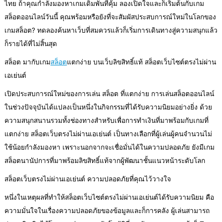
ไทย ถ้าคุณกำลังมองหาเกมเดิมพันที่คุ้ม ลองเปิดใจและก็เริ่มต้นกับเกม
สล็อตออนไลน์วันนี้ คุณพร้อมหรือยังที่จะสัมผัสประสบการณ์ใหม่ในโลกของ
เกมสล็อต? ทดลองค้นหาเว็บที่สมควรแล้วก็เริ่มการเดินทางสู่ความสนุกแล้ว
ก็รายได้ที่ไม่สิ้นสุด
สล็อต มากับเกม
สล็อต
แตกง่าย บนเว็บลิขสิทธิ์แท้ สล็อตเว็บไซต์ตรงไม่ผ่าน
เอเย่นต์
เปิดประสบการณ์ใหม่ของการเล่น สล็อต ที่แตกง่าย การเล่นสล็อตออนไลน์
ในช่วงปัจจุบันได้แปลงเป็นหนึ่งในกิจกรรมที่ได้รับความนิยมอย่างยิ่ง ด้วย
ความสนุกสนานรวมทั้งช่องทางสำหรับเพื่อการทำเงินที่มาพร้อมกับเกมที่
แตกง่าย สล็อตเว็บตรงไม่ผ่านเอเย่นต์ เป็นทางเลือกที่ผู้เล่นผู้คนจำนวนไม่
ใช้น้อยกำลังมองหา เพราะนอกจากจะเชื่อมั่นได้ในความปลอดภัย ยังมีเกม
สล็อตนานัปการที่มาพร้อมลิขสิทธิ์แท้จากผู้พัฒนาชั้นแนวหน้าระดับโลก
สล็อตเว็บตรงไม่ผ่านเอเย่นต์ ความปลอดภัยที่คุณไว้วางใจ
หนึ่งในเหตุผลที่ทำให้สล็อตเว็บไซต์ตรงไม่ผ่านเอเย่นต์ได้รับความนิยม คือ
ความมั่นใจในเรื่องความปลอดภัยของข้อมูลและก็การคลัง ผู้เล่นสามารถ