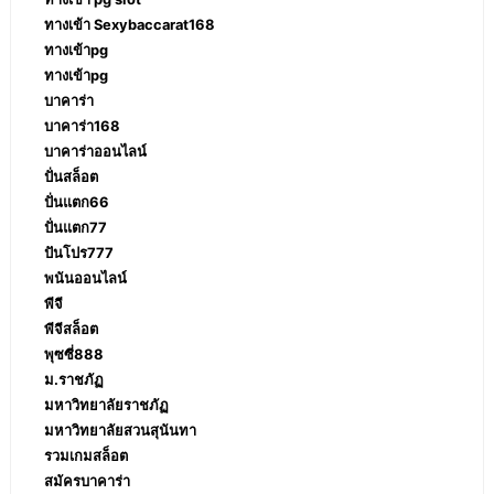
ทางเข้า Sexybaccarat168
ทางเข้าpg
ทางเข้าpg
บาคาร่า
บาคาร่า168
บาคาร่าออนไลน์
ปั่นสล็อต
ปั่นแตก66
ปั่นแตก77
ปันโปร777
พนันออนไลน์
พีจี
พีจีสล็อต
พุซซี่888
ม.ราชภัฏ
มหาวิทยาลัยราชภัฏ
มหาวิทยาลัยสวนสุนันทา
รวมเกมสล็อต
สมัครบาคาร่า