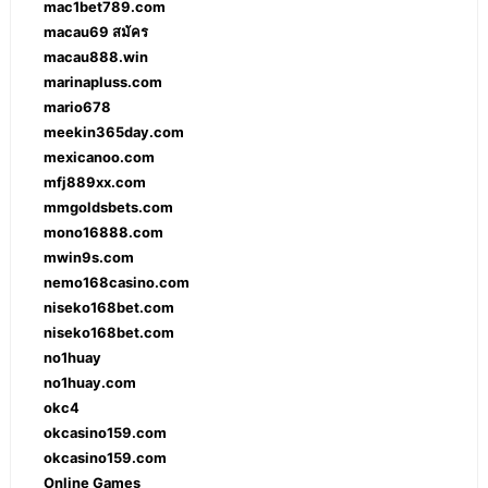
mac1bet789.com
macau69 สมัคร
macau888.win
marinapluss.com
mario678
meekin365day.com
mexicanoo.com
mfj889xx.com
mmgoldsbets.com
mono16888.com
mwin9s.com
nemo168casino.com
niseko168bet.com
niseko168bet.com
no1huay
no1huay.com
okc4
okcasino159.com
okcasino159.com
Online Games