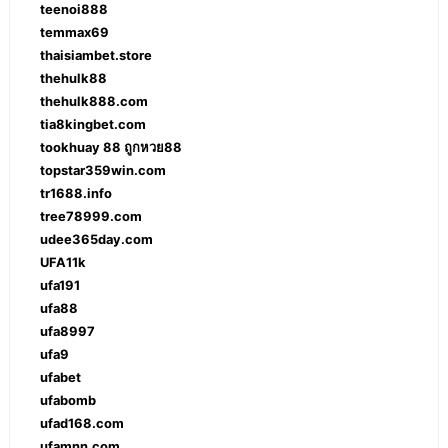
teenoi888
temmax69
thaisiambet.store
thehulk88
thehulk888.com
tia8kingbet.com
tookhuay 88 ถูกหวย88
topstar359win.com
tr1688.info
tree78999.com
udee365day.com
UFA11k
ufa191
ufa88
ufa8997
ufa9
ufabet
ufabomb
ufad168.com
ufamnn.com