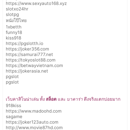
https://www.sexyauto168.xyz
slotxo24hr
slotpg
หนังโป๊ไทย
1xbetth
funny18
kiss918
https://pgslotth.io
https://joker356.com
https://samurai777.net
https://tokyoslot88.com
https://betwayvietnam.com
https://jokerasia.net
pgslot
pgslot
เว็บคาสิโนน่าเล่น ทั้ง
สล็อต
และ
บาคาร่า
ตึงจริงแตกบ่อยมาก
918kiss
https://www.madoohd.com
sagame
https://joker123auto.com
http://www.movie87hd.com