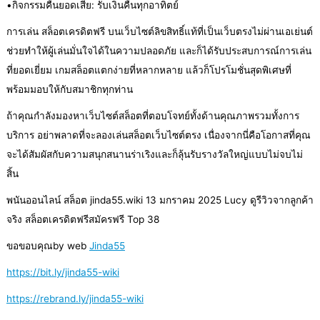
•กิจกรรมคืนยอดเสีย: รับเงินคืนทุกอาทิตย์
การเล่น สล็อตเครดิตฟรี บนเว็บไซต์ลิขสิทธิ์แท้ที่เป็นเว็บตรงไม่ผ่านเอเย่นต์
ช่วยทำให้ผู้เล่นมั่นใจได้ในความปลอดภัย และก็ได้รับประสบการณ์การเล่น
ที่ยอดเยี่ยม เกมสล็อตแตกง่ายที่หลากหลาย แล้วก็โปรโมชั่นสุดพิเศษที่
พร้อมมอบให้กับสมาชิกทุกท่าน
ถ้าคุณกำลังมองหาเว็บไซต์สล็อตที่ตอบโจทย์ทั้งด้านคุณภาพรวมทั้งการ
บริการ อย่าพลาดที่จะลองเล่นสล็อตเว็บไซต์ตรง เนื่องจากนี่คือโอกาสที่คุณ
จะได้สัมผัสกับความสนุกสนานร่าเริงและก็ลุ้นรับรางวัลใหญ่แบบไม่จบไม่
สิ้น
พนันออนไลน์ สล็อต jinda55.wiki 13 มกราคม 2025 Lucy ดูรีวิวจากลูกค้า
จริง สล็อตเครดิตฟรีสมัครฟรี Top 38
ขอขอบคุณby web
Jinda55
https://bit.ly/jinda55-wiki
https://rebrand.ly/jinda55-wiki