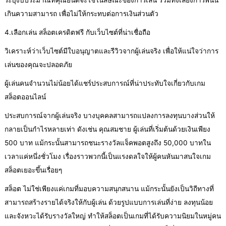
ระบุงบประมาณที่คุณยินดีจะใช้ในลัษณะของการเล่น รวมทั้งเลี่ยงการพนัน
เกินความสามารถ เพื่อไม่ให้กระทบต่อการเงินส่วนตัว
4.เลือกเล่น สล็อตเครดิตฟรี กับเว็บไซต์ที่น่าเชื่อถือ
วิเคราะห์ว่าเว็บไซต์มีใบอนุญาตและรีวิวจากผู้เล่นจริง เพื่อให้แน่ใจว่าการ
เล่นของคุณจะปลอดภัย
ผู้เล่นคนจำนวนไม่น้อยได้แชร์ประสบการณ์ที่น่าประทับใจเกี่ยวกับเกม
สล็อตออนไลน์
ประสบการณ์จากผู้เล่นจริง บางบุคคลสามารถแปลงการลงทุนบางส่วนให้
กลายเป็นกำไรหลายเท่า ดังเช่น คุณสมชาย ผู้เล่นที่เริ่มต้นด้วยเงินเพียง
500 บาท แม้กระนั้นสามารถชนะรางวัลแจ็คพอตสูงถึง 50,000 บาทใน
เวลาแค่หนึ่งชั่วโมง เรื่องราวพวกนี้เป็นแรงดลใจให้ผู้คนหันมาสนใจเกม
สล็อตเยอะขึ้นเรื่อยๆ
สล็อต ไม่ใช่เพียงแค่เกมที่มอบความสนุกสนาน แม้กระนั้นยังเป็นวิถีทางที่
สามารถสร้างรายได้จริงให้กับผู้เล่น ด้วยรูปแบบการเล่นที่ง่าย ลงทุนน้อย
และจังหวะได้รับรางวัลใหญ่ ทำให้สล็อตเป็นเกมที่ได้รับความนิยมในหมู่คน