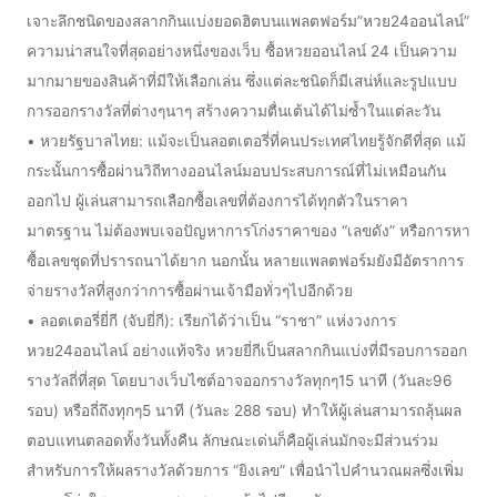
เจาะลึกชนิดของสลากกินแบ่งยอดฮิตบนแพลตฟอร์ม”หวย24ออนไลน์”
ความน่าสนใจที่สุดอย่างหนึ่งของเว็บ ซื้อหวยออนไลน์ 24 เป็นความ
มากมายของสินค้าที่มีให้เลือกเล่น ซึ่งแต่ละชนิดก็มีเสน่ห์และรูปแบบ
การออกรางวัลที่ต่างๆนาๆ สร้างความตื่นเต้นได้ไม่ซ้ำในแต่ละวัน
• หวยรัฐบาลไทย: แม้จะเป็นลอตเตอรี่ที่คนประเทศไทยรู้จักดีที่สุด แม้
กระนั้นการซื้อผ่านวิถีทางออนไลน์มอบประสบการณ์ที่ไม่เหมือนกัน
ออกไป ผู้เล่นสามารถเลือกซื้อเลขที่ต้องการได้ทุกตัวในราคา
มาตรฐาน ไม่ต้องพบเจอปัญหาการโก่งราคาของ “เลขดัง” หรือการหา
ซื้อเลขชุดที่ปรารถนาได้ยาก นอกนั้น หลายแพลตฟอร์มยังมีอัตราการ
จ่ายรางวัลที่สูงกว่าการซื้อผ่านเจ้ามือทั่วๆไปอีกด้วย
• ลอตเตอรี่ยี่กี (จับยี่กี): เรียกได้ว่าเป็น “ราชา” แห่งวงการ
หวย24ออนไลน์ อย่างแท้จริง หวยยี่กีเป็นสลากกินแบ่งที่มีรอบการออก
รางวัลถี่ที่สุด โดยบางเว็บไซต์อาจออกรางวัลทุกๆ15 นาที (วันละ96
รอบ) หรือถี่ถึงทุกๆ5 นาที (วันละ 288 รอบ) ทำให้ผู้เล่นสามารถลุ้นผล
ตอบแทนตลอดทั้งวันทั้งคืน ลักษณะเด่นก็คือผู้เล่นมักจะมีส่วนร่วม
สำหรับการให้ผลรางวัลด้วยการ “ยิงเลข” เพื่อนำไปคำนวณผลซึ่งเพิ่ม