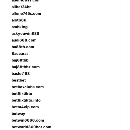
aden168ss.com
allbet24hr
allone745s.com
alot666
ambking
askyouwin888
audi688.com
ba88th.com
Baccarat
baj88thb
baj88thbz.com
baslot168
bestbet
betboxclubs.com
betflixtikto
betflixtikto.info
betm4vip.com
betway
betwin6666.com
betworld369hot.com