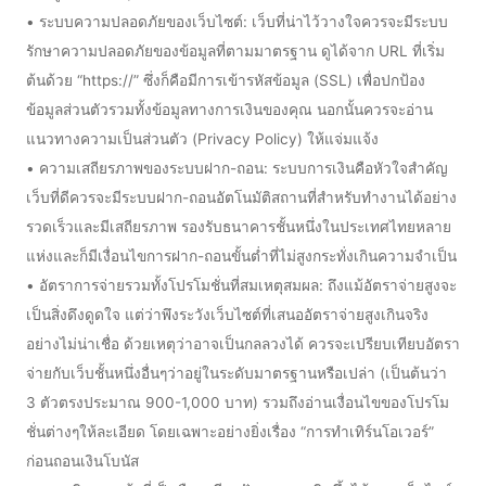
• ระบบความปลอดภัยของเว็บไซต์: เว็บที่น่าไว้วางใจควรจะมีระบบ
รักษาความปลอดภัยของข้อมูลที่ตามมาตรฐาน ดูได้จาก URL ที่เริ่ม
ต้นด้วย “https://” ซึ่งก็คือมีการเข้ารหัสข้อมูล (SSL) เพื่อปกป้อง
ข้อมูลส่วนตัวรวมทั้งข้อมูลทางการเงินของคุณ นอกนั้นควรจะอ่าน
แนวทางความเป็นส่วนตัว (Privacy Policy) ให้แจ่มแจ้ง
• ความเสถียรภาพของระบบฝาก-ถอน: ระบบการเงินคือหัวใจสำคัญ
เว็บที่ดีควรจะมีระบบฝาก-ถอนอัตโนมัติสถานที่สำหรับทำงานได้อย่าง
รวดเร็วและมีเสถียรภาพ รองรับธนาคารชั้นหนึ่งในประเทศไทยหลาย
แห่งและก็มีเงื่อนไขการฝาก-ถอนขั้นต่ำที่ไม่สูงกระทั่งเกินความจำเป็น
• อัตราการจ่ายรวมทั้งโปรโมชั่นที่สมเหตุสมผล: ถึงแม้อัตราจ่ายสูงจะ
เป็นสิ่งดึงดูดใจ แต่ว่าพึงระวังเว็บไซต์ที่เสนออัตราจ่ายสูงเกินจริง
อย่างไม่น่าเชื่อ ด้วยเหตุว่าอาจเป็นกลลวงได้ ควรจะเปรียบเทียบอัตรา
จ่ายกับเว็บชั้นหนึ่งอื่นๆว่าอยู่ในระดับมาตรฐานหรือเปล่า (เป็นต้นว่า
3 ตัวตรงประมาณ 900-1,000 บาท) รวมถึงอ่านเงื่อนไขของโปรโม
ชั่นต่างๆให้ละเอียด โดยเฉพาะอย่างยิ่งเรื่อง “การทำเทิร์นโอเวอร์”
ก่อนถอนเงินโบนัส