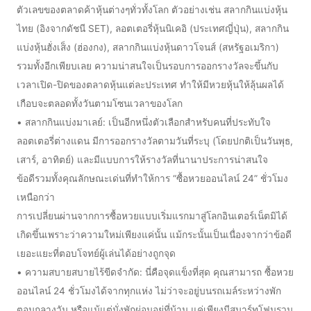
ตัวเลขของตลาดค้าหุ้นต่างๆทั่วทั้งโลก ตัวอย่างเช่น สลากกินแบ่งหุ้น
ไทย (อิงจากดัชนี SET), ลอตเตอรี่หุ้นนิเคอิ (ประเทศญี่ปุ่น), สลากกิน
แบ่งหุ้นฮั่งเส็ง (ฮ่องกง), สลากกินแบ่งหุ้นดาวโจนส์ (สหรัฐอเมริกา)
รวมทั้งอีกเพียบเลย ความน่าสนใจเป็นรอบการออกรางวัลจะขึ้นกับ
เวลาเปิด-ปิดของตลาดหุ้นแต่ละประเทศ ทำให้มีหวยหุ้นให้ลุ้นผลได้
เกือบจะตลอดทั้งวันตามโซนเวลาของโลก
• สลากกินแบ่งมาเลย์: เป็นอีกหนึ่งตัวเลือกสำหรับคนที่ประทับใจ
ลอตเตอรี่ต่างแดน มีการออกรางวัลตามวันที่ระบุ (โดยปกติเป็นวันพุธ,
เสาร์, อาทิตย์) และมีแบบการให้รางวัลที่นานาประการน่าสนใจ
ข้อดีรวมทั้งคุณลักษณะเด่นที่ทำให้การ “ซื้อหวยออนไลน์ 24” ชั่วโมง
เหนือกว่า
การเปลี่ยนผ่านจากการซื้อหวยแบบเริ่มแรกมาสู่โลกอินเตอร์เน็ตมิได้
เกิดขึ้นเพราะว่าความใหม่เพียงแค่นั้น แม้กระนั้นเป็นเนื่องจากว่าข้อดี
เยอะแยะที่ตอบโจทย์ผู้เล่นได้อย่างถูกจุด
• ความสบายสบายไร้ขีดจำกัด: นี่คือจุดแข็งที่สุด คุณสามารถ ซื้อหวย
ออนไลน์ 24 ชั่วโมงได้จากทุกแห่ง ไม่ว่าจะอยู่บนรถเมล์ระหว่างพัก
ตอนกลางวัน หรือแม้แต่นั่งพักผ่อนอยู่ที่บ้าน แค่เพียงมีสมาร์ทโฟนรวม