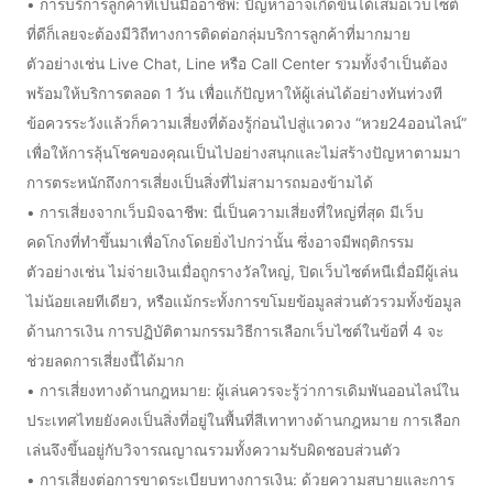
• การบริการลูกค้าที่เป็นมืออาชีพ: ปัญหาอาจเกิดขึ้นได้เสมอเว็บไซต์
ที่ดีก็เลยจะต้องมีวิถีทางการติดต่อกลุ่มบริการลูกค้าที่มากมาย
ตัวอย่างเช่น Live Chat, Line หรือ Call Center รวมทั้งจำเป็นต้อง
พร้อมให้บริการตลอด 1 วัน เพื่อแก้ปัญหาให้ผู้เล่นได้อย่างทันท่วงที
ข้อควรระวังแล้วก็ความเสี่ยงที่ต้องรู้ก่อนไปสู่แวดวง “หวย24ออนไลน์”
เพื่อให้การลุ้นโชคของคุณเป็นไปอย่างสนุกและไม่สร้างปัญหาตามมา
การตระหนักถึงการเสี่ยงเป็นสิ่งที่ไม่สามารถมองข้ามได้
• การเสี่ยงจากเว็บมิจฉาชีพ: นี่เป็นความเสี่ยงที่ใหญ่ที่สุด มีเว็บ
คดโกงที่ทำขึ้นมาเพื่อโกงโดยยิ่งไปกว่านั้น ซึ่งอาจมีพฤติกรรม
ตัวอย่างเช่น ไม่จ่ายเงินเมื่อถูกรางวัลใหญ่, ปิดเว็บไซต์หนีเมื่อมีผู้เล่น
ไม่น้อยเลยทีเดียว, หรือแม้กระทั้งการขโมยข้อมูลส่วนตัวรวมทั้งข้อมูล
ด้านการเงิน การปฏิบัติตามกรรมวิธีการเลือกเว็บไซต์ในข้อที่ 4 จะ
ช่วยลดการเสี่ยงนี้ได้มาก
• การเสี่ยงทางด้านกฎหมาย: ผู้เล่นควรจะรู้ว่าการเดิมพันออนไลน์ใน
ประเทศไทยยังคงเป็นสิ่งที่อยู่ในพื้นที่สีเทาทางด้านกฎหมาย การเลือก
เล่นจึงขึ้นอยู่กับวิจารณญาณรวมทั้งความรับผิดชอบส่วนตัว
• การเสี่ยงต่อการขาดระเบียบทางการเงิน: ด้วยความสบายและการ