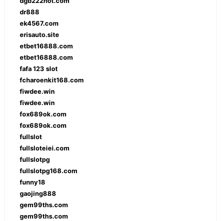
dgb222hot.com
dr888
ek4567.com
erisauto.site
etbet16888.com
etbet16888.com
fafa 123 slot
fcharoenkit168.com
fiwdee.win
fiwdee.win
fox689ok.com
fox689ok.com
fullslot
fullsloteiei.com
fullslotpg
fullslotpg168.com
funny18
gaojing888
gem99ths.com
gem99ths.com