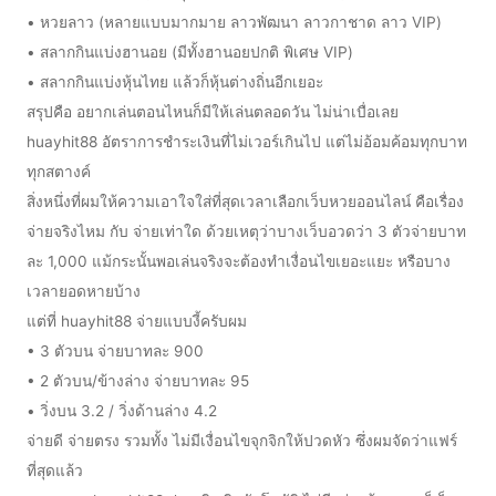
• หวยลาว (หลายแบบมากมาย ลาวพัฒนา ลาวกาชาด ลาว VIP)
• สลากกินแบ่งฮานอย (มีทั้งฮานอยปกติ พิเศษ VIP)
• สลากกินแบ่งหุ้นไทย แล้วก็หุ้นต่างถิ่นอีกเยอะ
สรุปคือ อยากเล่นตอนไหนก็มีให้เล่นตลอดวัน ไม่น่าเบื่อเลย
huayhit88 อัตราการชำระเงินที่ไม่เวอร์เกินไป แต่ไม่อ้อมค้อมทุกบาท
ทุกสตางค์
สิ่งหนึ่งที่ผมให้ความเอาใจใส่ที่สุดเวลาเลือกเว็บหวยออนไลน์ คือเรื่อง
จ่ายจริงไหม กับ จ่ายเท่าใด ด้วยเหตุว่าบางเว็บอวดว่า 3 ตัวจ่ายบาท
ละ 1,000 แม้กระนั้นพอเล่นจริงจะต้องทำเงื่อนไขเยอะแยะ หรือบาง
เวลายอดหายบ้าง
แต่ที่ huayhit88 จ่ายแบบงี้ครับผม
• 3 ตัวบน จ่ายบาทละ 900
• 2 ตัวบน/ข้างล่าง จ่ายบาทละ 95
• วิ่งบน 3.2 / วิ่งด้านล่าง 4.2
จ่ายดี จ่ายตรง รวมทั้ง ไม่มีเงื่อนไขจุกจิกให้ปวดหัว ซึ่งผมจัดว่าแฟร์
ที่สุดแล้ว