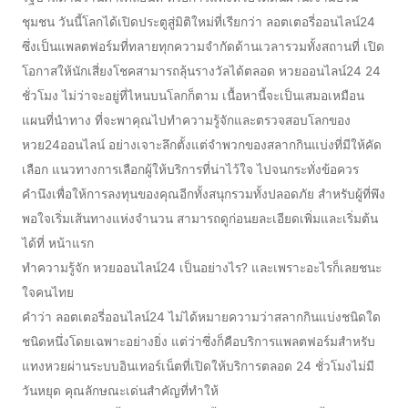
ชุมชน วันนี้โลกได้เปิดประตูสู่มิติใหม่ที่เรียกว่า ลอตเตอรี่ออนไลน์24
ซึ่งเป็นแพลตฟอร์มที่ทลายทุกความจำกัดด้านเวลารวมทั้งสถานที่ เปิด
โอกาสให้นักเสี่ยงโชคสามารถลุ้นรางวัลได้ตลอด หวยออนไลน์24 24
ชั่วโมง ไม่ว่าจะอยู่ที่ไหนบนโลกก็ตาม เนื้อหานี้จะเป็นเสมอเหมือน
แผนที่นำทาง ที่จะพาคุณไปทำความรู้จักและตรวจสอบโลกของ
หวย24ออนไลน์ อย่างเจาะลึกตั้งแต่จำพวกของสลากกินแบ่งที่มีให้คัด
เลือก แนวทางการเลือกผู้ให้บริการที่น่าไว้ใจ ไปจนกระทั่งข้อควร
คำนึงเพื่อให้การลงทุนของคุณอีกทั้งสนุกรวมทั้งปลอดภัย สำหรับผู้ที่พึง
พอใจเริ่มเส้นทางแห่งจำนวน สามารถดูก่อนยละเอียดเพิ่มและเริ่มต้น
ได้ที่ หน้าแรก
ทำความรู้จัก หวยออนไลน์24 เป็นอย่างไร? และเพราะอะไรก็เลยชนะ
ใจคนไทย
คำว่า ลอตเตอรี่ออนไลน์24 ไม่ได้หมายความว่าสลากกินแบ่งชนิดใด
ชนิดหนึ่งโดยเฉพาะอย่างยิ่ง แต่ว่าซึ่งก็คือบริการแพลตฟอร์มสำหรับ
แทงหวยผ่านระบบอินเทอร์เน็ตที่เปิดให้บริการตลอด 24 ชั่วโมงไม่มี
วันหยุด คุณลักษณะเด่นสำคัญที่ทำให้