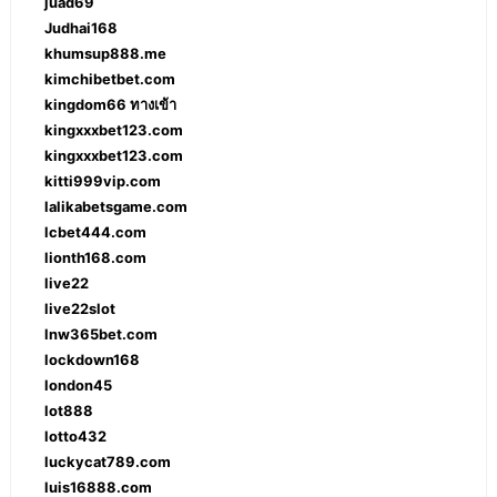
juad69
Judhai168
khumsup888.me
kimchibetbet.com
kingdom66 ทางเข้า
kingxxxbet123.com
kingxxxbet123.com
kitti999vip.com
lalikabetsgame.com
lcbet444.com
lionth168.com
live22
live22slot
lnw365bet.com
lockdown168
london45
lot888
lotto432
luckycat789.com
luis16888.com