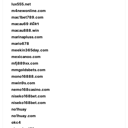
lux555.net
m4newonline.com
mac1bet789.com
macau69 สมัคร
macau888.win
marinapluss.com
mario678
meekin365day.com
mexicanoo.com
mfj889xx.com
mmgoldsbets.com
mono16888.com
mwin9s.com
nemo168casino.com
niseko168bet.com
niseko168bet.com
no1huay
no1huay.com
okc4